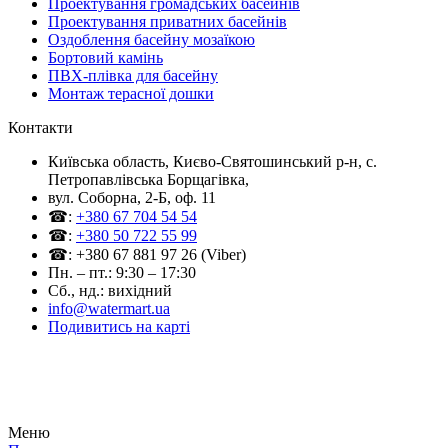
Проектування громадських басейнів
Проектування приватних басейнів
Оздоблення басейну мозаїкою
Бортовий камінь
ПВХ-плівка для басейну
Монтаж терасної дошки
Контакти
Київська область, Києво-Святошинський р-н, c.
Петропавлівська Борщагівка,
вул. Соборна, 2-Б, оф. 11
☎:
+380 67 704 54 54
☎:
+380 50 722 55 99
☎: +380 67 881 97 26 (Viber)
Пн. – пт.: 9:30 – 17:30
Сб., нд.: вихідний
info@watermart.ua
Подивитись на карті
© Інтернет-магазин Watermart, 2011-2026
Будь-яке використання та копіювання матеріалів сайту допускається виключно з
письмового дозволу правовласника з обов'язковою вказівкою посилання на джерело
Меню