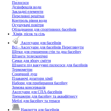
Пилососи
Дезінфекція води
Закладні елементи
Переливні решітки
Контроль рівня води
Осушувачі повітря
Обладнання для спортивних басейнів
Хімія, пісок та сіль
Аксесуари для басейнів
Всі - Аксесуари для басейнів
Переглянути
Щітки для очищення стін та дна басейну
Штанги телескопічні
Сачки для збору сміття
Шланги під вакуумні пилососи для басейнів
Термометри
Сонячний душ
Плаваючі дозатори хімії
Набори для прибирання басейну
Зимова консервація
Аксесуари для СПА-басейнів
Тренажери для басейну та аквафітнесу
Меблі для басейну та тераси
Накриття для басейнів