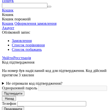
Пошук
Кошик
Кошик
Кошик порожній
Кошик
Оформлення замовлення
Акаунт
Обліковий запис
Замовлення
Cписок порівняння
Список побажань
Увійти
Реєстрація
Код підтвердження
На номер був надісланий код для підтвердження. Код дійсний
протягом 3 хвилин
Не отримали код підтвердження?
Одноразовий пароль
Підтвердити
Назад
Телефон
Продовжити