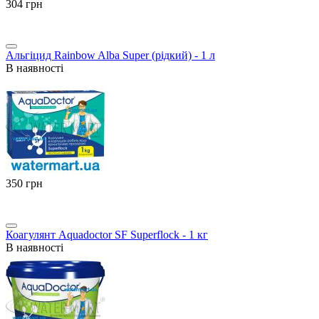
‍304‍
грн
Альгіцид Rainbow Alba Super (рідкий) - 1 л
В наявності
‍350‍
грн
Коагулянт Aquadoctor SF Superflock - 1 кг
В наявності