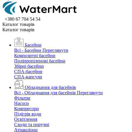
+380 67 704 54 54
Каталог товарiв
Каталог товарiв
Басейни
Всі - Басейни
Переглянути
Композитні басейни
Поліпропіленові басейни
Збірні басейни
СПА-басейни
СПА-капсули
Обладнання для басейнів
Всі - Обладнання для басейнів
Переглянути
Фільтри
Насоси
Компресори
Підігрів води
Освітлення
Сходи та поручні
Атракціони