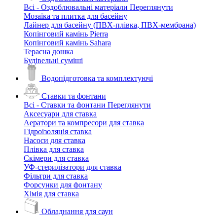
Всі - Оздоблювальні матеріали
Переглянути
Мозаїка та плитка для басейну
Лайнер для басейну (ПВХ-плівка, ПВХ-мембрана)
Копінговий камінь Pierra
Копінговий камінь Sahara
Терасна дошка
Будівельні суміші
Водопідготовка та комплектуючі
Ставки та фонтани
Всі - Ставки та фонтани
Переглянути
Аксесуари для ставка
Аератори та компресори для ставка
Гідроізоляція ставка
Насоси для ставка
Плівка для ставка
Скімери для ставка
УФ-стерилізатори для ставка
Фільтри для ставка
Форсунки для фонтану
Хімія для ставка
Обладнання для саун