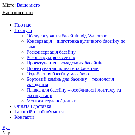
Місто:
Ваше місто
Наші контакти
Про нас
Послуги
Обслуговування басейнів від Watermart
Консервація – підготовка вуличного басейну до
зими
Розконсервація басейну
Реконструкція басейнів
Проектування громадських басейнів
Проектування приватних басейнів
Оздоблення басейну мозаїкою
Бортовий камінь для басейну – технологія
укладання
Плівка для басейну – особливості монтажу та
експлуатації
Монтаж терасної дошки
Оплата і доставка
Гарантійні зобов'язання
Контакти
Рус
Укр