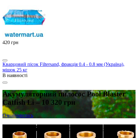
‍420‍
грн
Кварцовий пісок Filtersand, фракція 0.4 - 0.8 мм (Україна),
мішок 25 кг
В наявності
Акумуляторний пилосос Pool Blaster
Catfish Li – 10 320 грн
Ознайомитись
Латунні різьбові фітинги в наявності