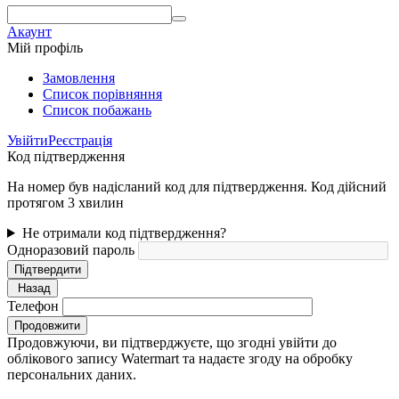
Акаунт
Мій профіль
Замовлення
Cписок порівняння
Список побажань
Увійти
Реєстрація
Код підтвердження
На номер був надісланий код для підтвердження. Код дійсний
протягом 3 хвилин
Не отримали код підтвердження?
Одноразовий пароль
Підтвердити
Назад
Телефон
Продовжити
Продовжуючи, ви підтверджуєте, що згодні увійти до
облікового запису Watermart та надаєте згоду на обробку
персональних даних.