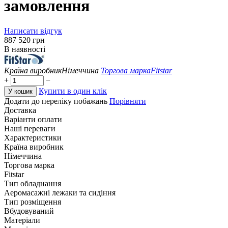
замовлення
Написати відгук
‍887 520‍
грн
В наявності
Країна виробник
Німеччина
Торгова марка
Fitstar
+
−
Купити в один клік
У кошик
Додати до переліку побажань
Порівняти
Доставка
Варіанти оплати
Наші переваги
Характеристики
Країна виробник
Німеччина
Торгова марка
Fitstar
Тип обладнання
Аеромасажні лежаки та сидіння
Тип розміщення
Вбудовуваний
Матеріали