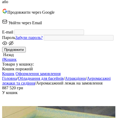
або
Продовжити через Google
Увійти через Email
E-mail
Пароль
Забули пароль?
Продовжити
Назад
0
Кошик
Товари у кошику:
Кошик порожній
Кошик
Оформлення замовлення
Головна
/
Обладнання для басейнів
/
Атракціони
/
Аеромасажні
лежаки та сидіння
/
Аеромасажний лежак на замовлення
‍887 520‍
грн
У кошик