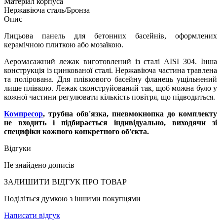
Матеріал корпуса
Нержавіюча сталь/Бронза
Опис
Лицьова панель для бетонних басейнів, оформлених
керамічною плиткою або мозаїкою.
Аеромасажний лежак виготовлений із сталі АISI 304. Інша
конструкція із цинкованої сталі. Нержавіюча частина травлена
та полірована. Для плівкового басейну фланець ущільнений
лише плівкою. Лежак сконструйований так, щоб можна було у
кожної частини регулювати кількість повітря, що підводиться.
Компресор
, трубна обв'язка, пневмокнопка до комплекту
не входить і підбирається індивідуально, виходячи зі
специфіки кожного конкретного об'єкта.
Відгуки
Не знайдено дописів
ЗАЛИШИТИ ВIДГУК ПРО ТОВАР
Поділіться думкою з іншими покупцями
Написати відгук