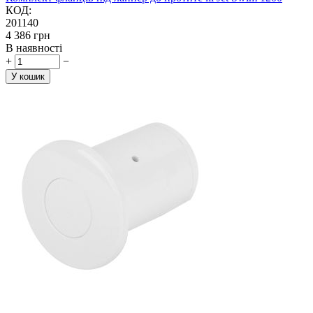
КОД:
201140
‍4 386‍
грн
В наявності
+
−
У кошик