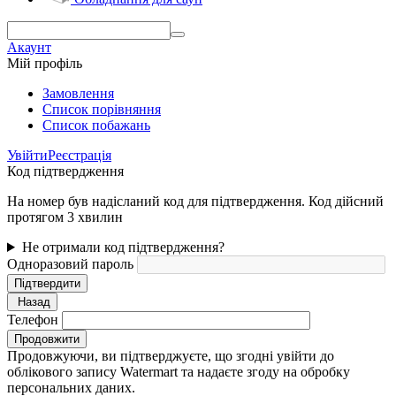
Акаунт
Мій профіль
Замовлення
Cписок порівняння
Список побажань
Увійти
Реєстрація
Код підтвердження
На номер був надісланий код для підтвердження. Код дійсний
протягом 3 хвилин
Не отримали код підтвердження?
Одноразовий пароль
Підтвердити
Назад
Телефон
Продовжити
Продовжуючи, ви підтверджуєте, що згодні увійти до
облікового запису Watermart та надаєте згоду на обробку
персональних даних.