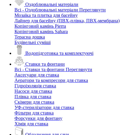
Оздоблювальні матеріали
Всі - Оздоблювальні матеріали
Переглянути
Мозаїка та плитка для басейну
Лайнер для басейну (ПВХ-плівка, ПВХ-мембрана)
Копінговий камінь Pierra
Копінговий камінь Sahara
Терасна дошка
Будівельні суміші
Водопідготовка та комплектуючі
Ставки та фонтани
Всі - Ставки та фонтани
Переглянути
Аксесуари для ставка
Аератори та компресори для ставка
Гідроізоляція ставка
Насоси для ставка
Плівка для ставка
Скімери для ставка
УФ-стерилізатори для ставка
Фільтри для ставка
Форсунки для фонтану
Хімія для ставка
Обладнання для саун