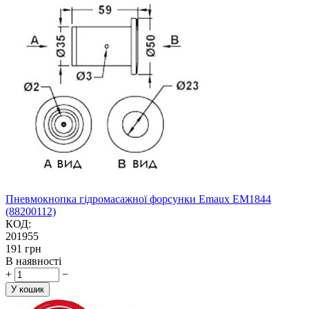
Пневмокнопка гідромасажної форсунки Emaux EM1844
(88200112)
КОД:
201955
‍191‍
грн
В наявності
+
−
У кошик