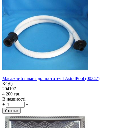
Масажний шланг до протитечії AstralPool (00247)
КОД:
204197
‍4 200‍
грн
В наявності
+
−
У кошик