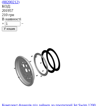
(88200212)
КОД:
201957
‍210‍
грн
В наявності
+
−
У кошик
Комплект фланців під лайнер до протитечії Jet Swim 1200