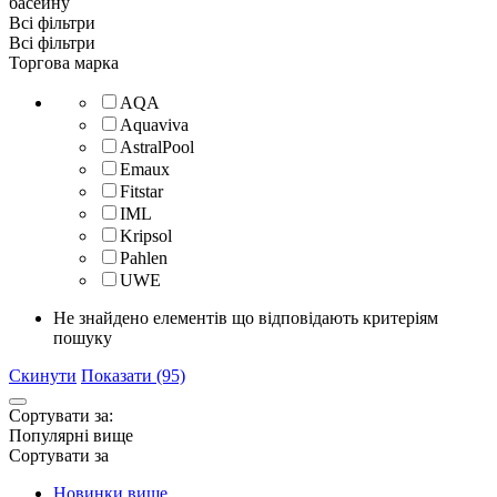
басейну
Всі фільтри
Всі фільтри
Торгова марка
AQA
Aquaviva
AstralPool
Emaux
Fitstar
IML
Kripsol
Pahlen
UWE
Не знайдено елементів що відповідають критеріям
пошуку
Скинути
Показати (95)
Сортувати за:
Популярні вище
Сортувати за
Новинки вище