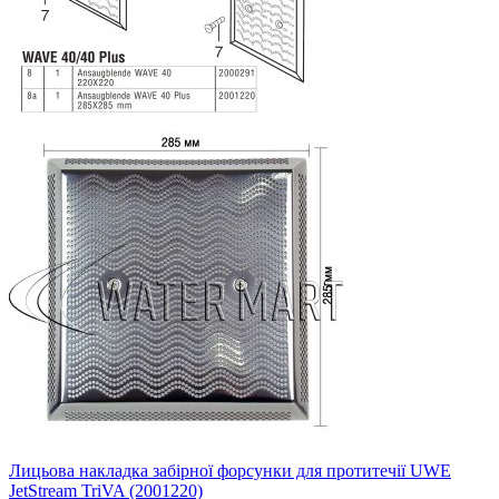
Лицьова накладка забірної форсунки для протитечії UWE
JetStream TriVA (2001220)