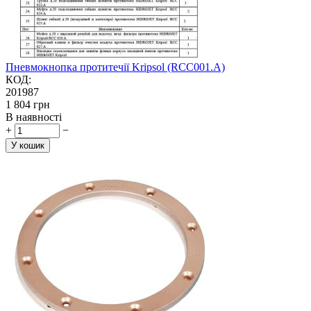
Пневмокнопка протитечії Kripsol (RCC001.A)
КОД:
201987
‍1 804‍
грн
В наявності
+
−
У кошик