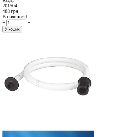
КОД:
201504
‍488‍
грн
В наявності
+
−
У кошик