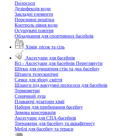
Пилососи
Дезінфекція води
Закладні елементи
Переливні решітки
Контроль рівня води
Осушувачі повітря
Обладнання для спортивних басейнів
Хімія, пісок та сіль
Аксесуари для басейнів
Всі - Аксесуари для басейнів
Переглянути
Щітки для очищення стін та дна басейну
Штанги телескопічні
Сачки для збору сміття
Шланги під вакуумні пилососи для басейнів
Термометри
Сонячний душ
Плаваючі дозатори хімії
Набори для прибирання басейну
Зимова консервація
Аксесуари для СПА-басейнів
Тренажери для басейну та аквафітнесу
Меблі для басейну та тераси