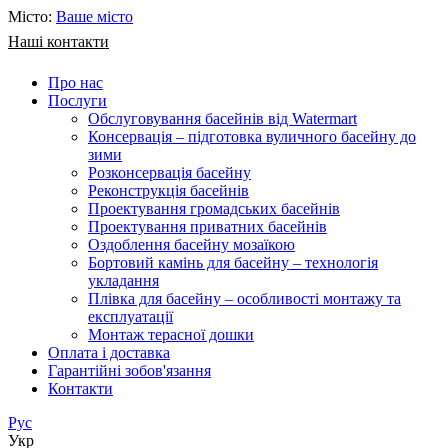
Місто:
Ваше місто
Наші контакти
Про нас
Послуги
Обслуговування басейнів від Watermart
Консервація – підготовка вуличного басейну до
зими
Розконсервація басейну
Реконструкція басейнів
Проектування громадських басейнів
Проектування приватних басейнів
Оздоблення басейну мозаїкою
Бортовий камінь для басейну – технологія
укладання
Плівка для басейну – особливості монтажу та
експлуатації
Монтаж терасної дошки
Оплата і доставка
Гарантійні зобов'язання
Контакти
Рус
Укр