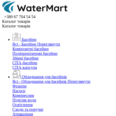
+380 67 704 54 54
Каталог товарiв
Каталог товарiв
Басейни
Всі - Басейни
Переглянути
Композитні басейни
Поліпропіленові басейни
Збірні басейни
СПА-басейни
СПА-капсули
Обладнання для басейнів
Всі - Обладнання для басейнів
Переглянути
Фільтри
Насоси
Компресори
Підігрів води
Освітлення
Сходи та поручні
Атракціони