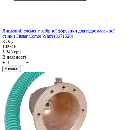
Лицьовий елемент забірної форсунки для гідромасажної
стінки Fitstar Combi Whirl (8671520)
КОД:
102316
‍5 343‍
грн
В наявності
+
−
У кошик