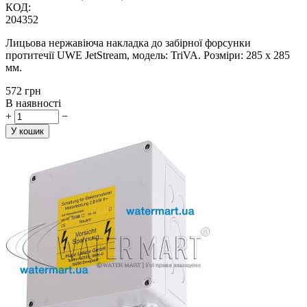
КОД:
204352
Лицьова нержавіюча накладка до забірної форсунки
протитечії UWE JetStream, модель: TriVA. Розміри: 285 х 285
мм.
‍572‍
грн
В наявності
+
−
У кошик