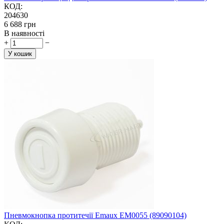
КОД:
204630
‍6 688‍
грн
В наявності
+
−
У кошик
Пневмокнопка протитечії Emaux EM0055 (89090104)