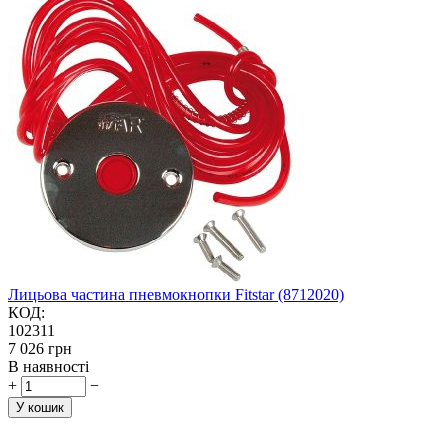
Лицьова частина пневмокнопки Fitstar (8712020)
КОД:
102311
‍7 026‍
грн
В наявності
+
−
У кошик