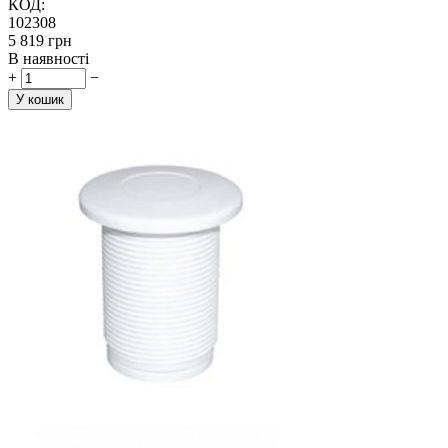
КОД:
102308
‍5 819‍
грн
В наявності
+
−
У кошик