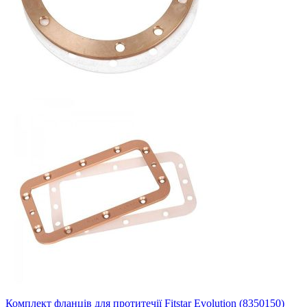
Комплект фланців для протитечії Fitstar Evolution (8350150)