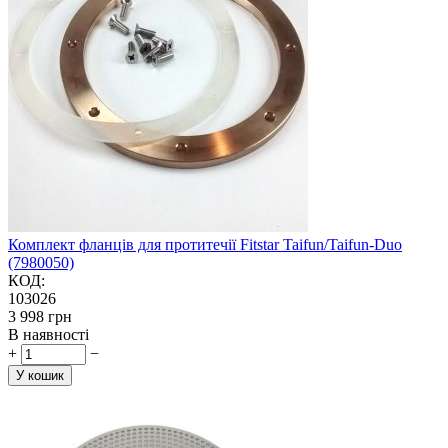
Комплект фланців для протитечії Fitstar Taifun/Taifun-Duo
(7980050)
КОД:
103026
‍3 998‍
грн
В наявності
+
−
У кошик