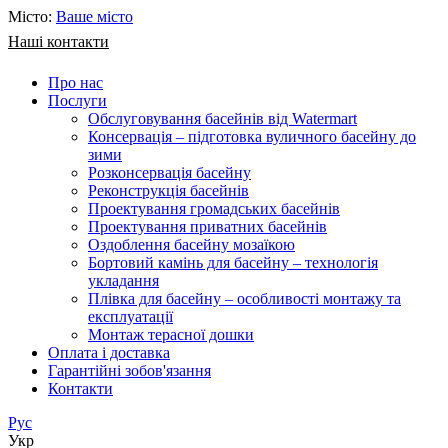
Місто:
Ваше місто
Наші контакти
Про нас
Послуги
Обслуговування басейнів від Watermart
Консервація – підготовка вуличного басейну до
зими
Розконсервація басейну
Реконструкція басейнів
Проектування громадських басейнів
Проектування приватних басейнів
Оздоблення басейну мозаїкою
Бортовий камінь для басейну – технологія
укладання
Плівка для басейну – особливості монтажу та
експлуатації
Монтаж терасної дошки
Оплата і доставка
Гарантійні зобов'язання
Контакти
Рус
Укр