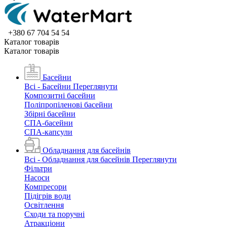
+380 67 704 54 54
Каталог товарiв
Каталог товарiв
Басейни
Всі - Басейни
Переглянути
Композитні басейни
Поліпропіленові басейни
Збірні басейни
СПА-басейни
СПА-капсули
Обладнання для басейнів
Всі - Обладнання для басейнів
Переглянути
Фільтри
Насоси
Компресори
Підігрів води
Освітлення
Сходи та поручні
Атракціони