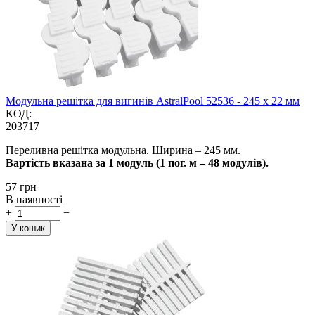
Модульна решітка для вигинів AstralPool 52536 - 245 x 22 мм
КОД:
203717
Переливна решітка модульна. Ширина – 245 мм.
Вартість вказана за 1 модуль (1 пог. м – 48 модулів).
‍57‍
грн
В наявності
+
−
У кошик