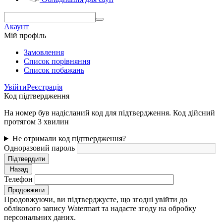
Акаунт
Мій профіль
Замовлення
Cписок порівняння
Список побажань
Увійти
Реєстрація
Код підтвердження
На номер був надісланий код для підтвердження. Код дійсний
протягом 3 хвилин
Не отримали код підтвердження?
Одноразовий пароль
Підтвердити
Назад
Телефон
Продовжити
Продовжуючи, ви підтверджуєте, що згодні увійти до
облікового запису Watermart та надаєте згоду на обробку
персональних даних.