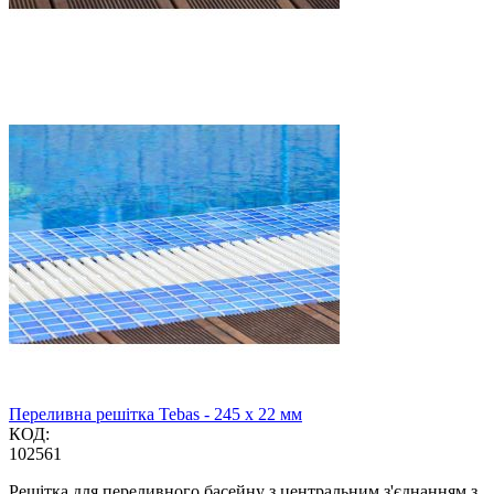
Переливна решітка Tebas - 245 x 22 мм
КОД:
102561
Решітка для переливного басейну з центральним з'єднанням з