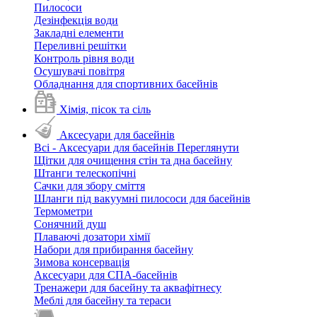
Пилососи
Дезінфекція води
Закладні елементи
Переливні решітки
Контроль рівня води
Осушувачі повітря
Обладнання для спортивних басейнів
Хімія, пісок та сіль
Аксесуари для басейнів
Всі - Аксесуари для басейнів
Переглянути
Щітки для очищення стін та дна басейну
Штанги телескопічні
Сачки для збору сміття
Шланги під вакуумні пилососи для басейнів
Термометри
Сонячний душ
Плаваючі дозатори хімії
Набори для прибирання басейну
Зимова консервація
Аксесуари для СПА-басейнів
Тренажери для басейну та аквафітнесу
Меблі для басейну та тераси