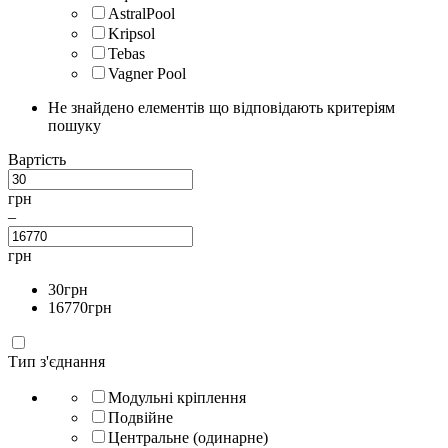
AstralPool
Kripsol
Tebas
Vagner Pool
Не знайдено елементів що відповідають критеріям
пошуку
Вартість
грн
–
грн
30
грн
16770
грн
Тип з'єднання
Модульні кріплення
Подвійне
Центральне (одинарне)