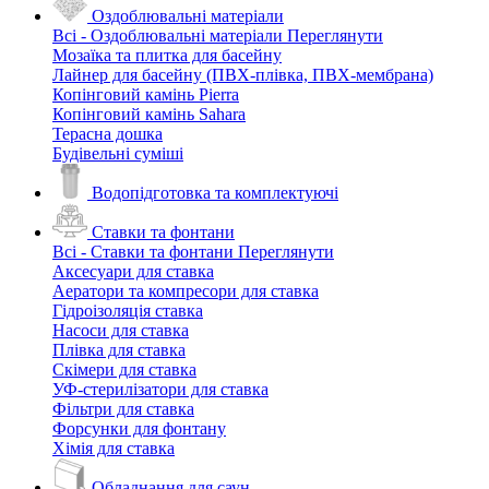
Оздоблювальні матеріали
Всі - Оздоблювальні матеріали
Переглянути
Мозаїка та плитка для басейну
Лайнер для басейну (ПВХ-плівка, ПВХ-мембрана)
Копінговий камінь Pierra
Копінговий камінь Sahara
Терасна дошка
Будівельні суміші
Водопідготовка та комплектуючі
Ставки та фонтани
Всі - Ставки та фонтани
Переглянути
Аксесуари для ставка
Аератори та компресори для ставка
Гідроізоляція ставка
Насоси для ставка
Плівка для ставка
Скімери для ставка
УФ-стерилізатори для ставка
Фільтри для ставка
Форсунки для фонтану
Хімія для ставка
Обладнання для саун