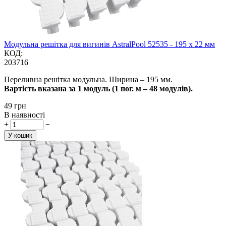
Модульна решітка для вигинів AstralPool 52535 - 195 x 22 мм
КОД:
203716
Переливна решітка модульна. Ширина – 195 мм.
Вартість вказана за 1 модуль (1 пог. м – 48 модулів).
‍49‍
грн
В наявності
+
−
У кошик