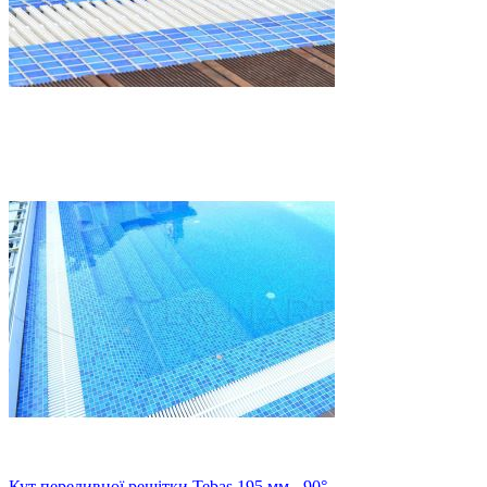
Кут переливної решітки Tebas 195 мм - 90°