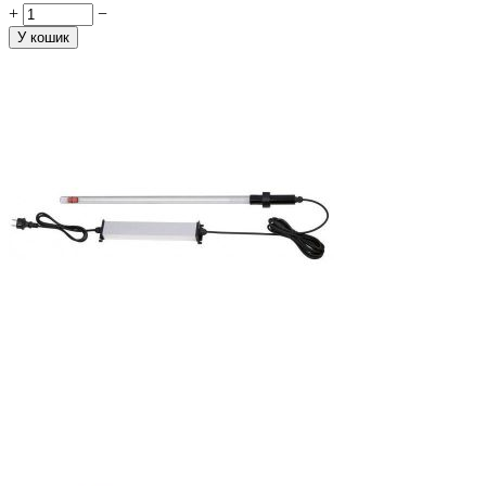
+
−
У кошик