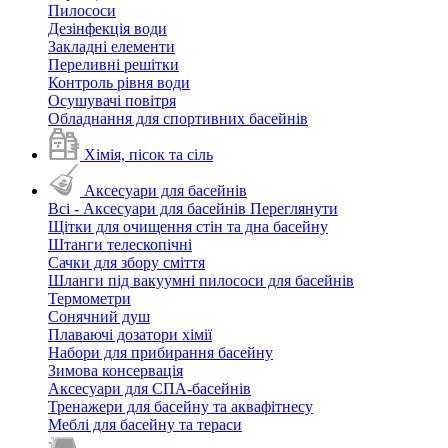
Пилососи
Дезінфекція води
Закладні елементи
Переливні решітки
Контроль рівня води
Осушувачі повітря
Обладнання для спортивних басейнів
Хімія, пісок та сіль
Аксесуари для басейнів
Всі - Аксесуари для басейнів
Переглянути
Щітки для очищення стін та дна басейну
Штанги телескопічні
Сачки для збору сміття
Шланги під вакуумні пилососи для басейнів
Термометри
Сонячний душ
Плаваючі дозатори хімії
Набори для прибирання басейну
Зимова консервація
Аксесуари для СПА-басейнів
Тренажери для басейну та аквафітнесу
Меблі для басейну та тераси