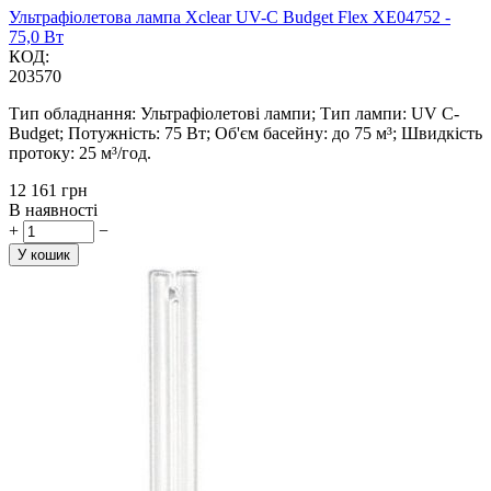
Ультрафіолетова лампа Xclear UV-C Budget Flex XE04752 -
75,0 Вт
КОД:
203570
Тип обладнання: Ультрафіолетові лампи; Тип лампи: UV C-
Budget; Потужність: 75 Вт; Об'єм басейну: до 75 м³; Швидкість
протоку: 25 м³/год.
‍12 161‍
грн
В наявності
+
−
У кошик