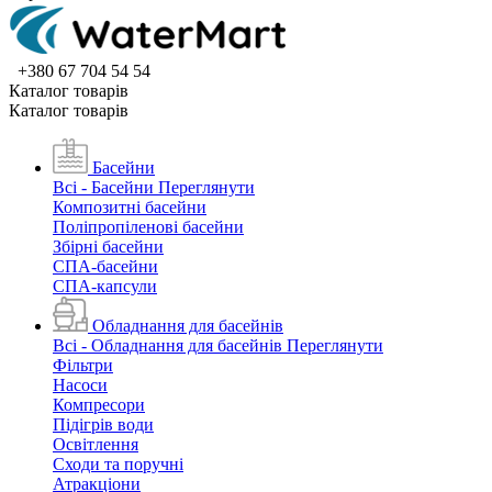
+380 67 704 54 54
Каталог товарiв
Каталог товарiв
Басейни
Всі - Басейни
Переглянути
Композитні басейни
Поліпропіленові басейни
Збірні басейни
СПА-басейни
СПА-капсули
Обладнання для басейнів
Всі - Обладнання для басейнів
Переглянути
Фільтри
Насоси
Компресори
Підігрів води
Освітлення
Сходи та поручні
Атракціони