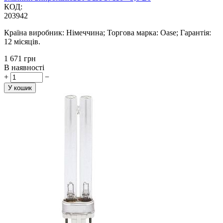
КОД:
203942
Країна виробник: Німеччина; Торгова марка: Oase; Гарантія:
12 місяців.
‍1 671‍
грн
В наявності
+
−
У кошик