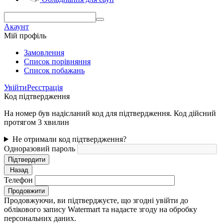
Акаунт
Мій профіль
Замовлення
Cписок порівняння
Список побажань
Увійти
Реєстрація
Код підтвердження
На номер був надісланий код для підтвердження. Код дійсний
протягом 3 хвилин
Не отримали код підтвердження?
Одноразовий пароль
Підтвердити
Назад
Телефон
Продовжити
Продовжуючи, ви підтверджуєте, що згодні увійти до
облікового запису Watermart та надаєте згоду на обробку
персональних даних.