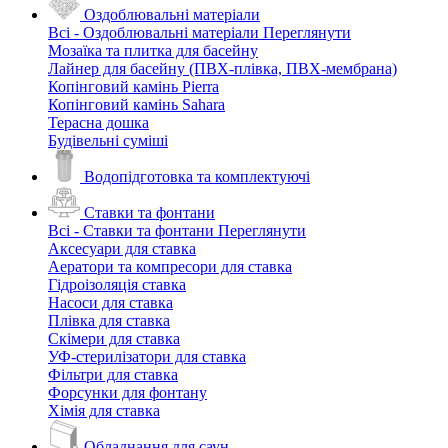
Оздоблювальні матеріали
Всі - Оздоблювальні матеріали
Переглянути
Мозаїка та плитка для басейну
Лайнер для басейну (ПВХ-плівка, ПВХ-мембрана)
Копінговий камінь Pierra
Копінговий камінь Sahara
Терасна дошка
Будівельні суміші
Водопідготовка та комплектуючі
Ставки та фонтани
Всі - Ставки та фонтани
Переглянути
Аксесуари для ставка
Аератори та компресори для ставка
Гідроізоляція ставка
Насоси для ставка
Плівка для ставка
Скімери для ставка
УФ-стерилізатори для ставка
Фільтри для ставка
Форсунки для фонтану
Хімія для ставка
Обладнання для саун