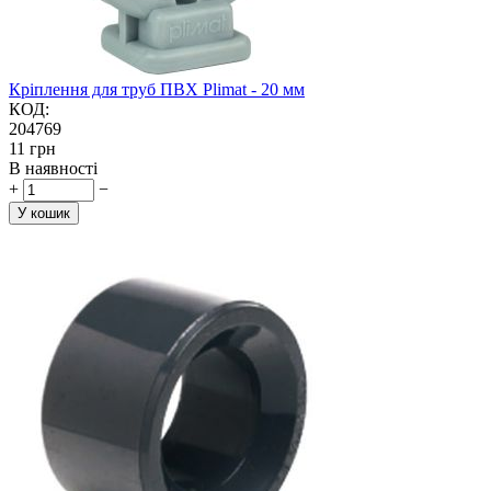
Кріплення для труб ПВХ Plimat - 20 мм
КОД:
204769
‍11‍
грн
В наявності
+
−
У кошик