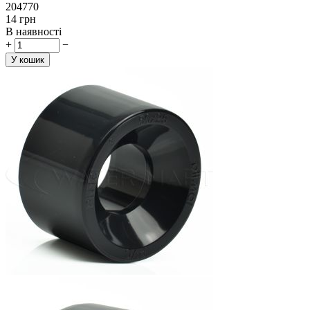
204770
‍14‍
грн
В наявності
+
−
У кошик