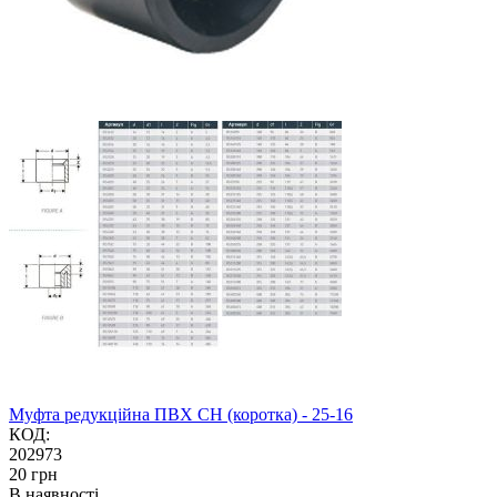
Муфта редукційна ПВХ CH (коротка) - 25-16
КОД:
202973
‍20‍
грн
В наявності