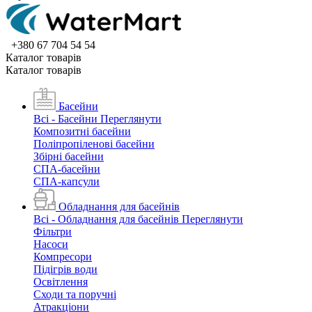
+380 67 704 54 54
Каталог товарiв
Каталог товарiв
Басейни
Всі - Басейни
Переглянути
Композитні басейни
Поліпропіленові басейни
Збірні басейни
СПА-басейни
СПА-капсули
Обладнання для басейнів
Всі - Обладнання для басейнів
Переглянути
Фільтри
Насоси
Компресори
Підігрів води
Освітлення
Сходи та поручні
Атракціони