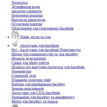
Пилососи
Дезінфекція води
Закладні елементи
Переливні решітки
Контроль рівня води
Осушувачі повітря
Обладнання для спортивних басейнів
Хімія, пісок та сіль
Аксесуари для басейнів
Всі - Аксесуари для басейнів
Переглянути
Щітки для очищення стін та дна басейну
Штанги телескопічні
Сачки для збору сміття
Шланги під вакуумні пилососи для басейнів
Термометри
Сонячний душ
Плаваючі дозатори хімії
Набори для прибирання басейну
Зимова консервація
Аксесуари для СПА-басейнів
Тренажери для басейну та аквафітнесу
Меблі для басейну та тераси