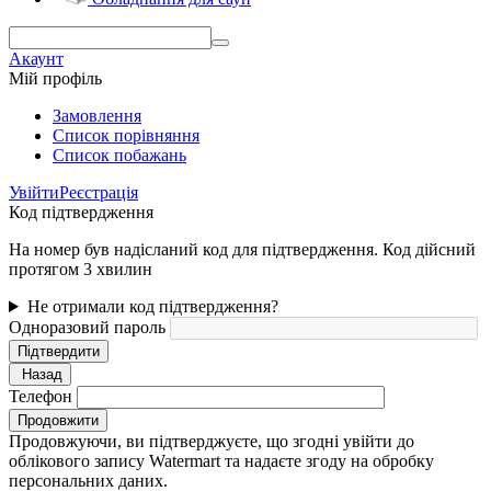
Акаунт
Мій профіль
Замовлення
Cписок порівняння
Список побажань
Увійти
Реєстрація
Код підтвердження
На номер був надісланий код для підтвердження. Код дійсний
протягом 3 хвилин
Не отримали код підтвердження?
Одноразовий пароль
Підтвердити
Назад
Телефон
Продовжити
Продовжуючи, ви підтверджуєте, що згодні увійти до
облікового запису Watermart та надаєте згоду на обробку
персональних даних.