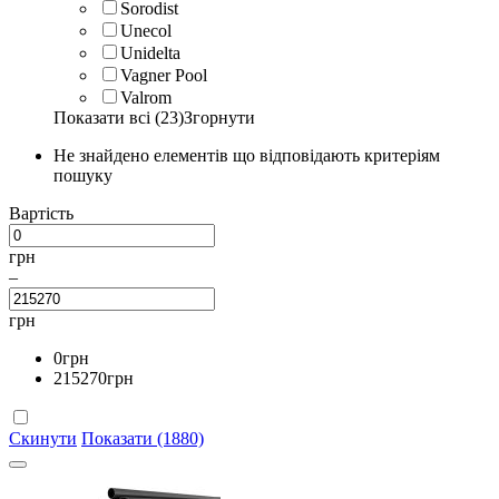
Sorodist
Unecol
Unidelta
Vagner Pool
Valrom
Показати всі (23)
Згорнути
Не знайдено елементів що відповідають критеріям
пошуку
Вартість
грн
–
грн
0
грн
215270
грн
Скинути
Показати (1880)