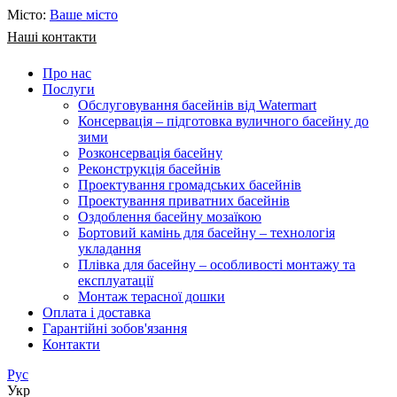
Місто:
Ваше місто
Наші контакти
Про нас
Послуги
Обслуговування басейнів від Watermart
Консервація – підготовка вуличного басейну до
зими
Розконсервація басейну
Реконструкція басейнів
Проектування громадських басейнів
Проектування приватних басейнів
Оздоблення басейну мозаїкою
Бортовий камінь для басейну – технологія
укладання
Плівка для басейну – особливості монтажу та
експлуатації
Монтаж терасної дошки
Оплата і доставка
Гарантійні зобов'язання
Контакти
Рус
Укр