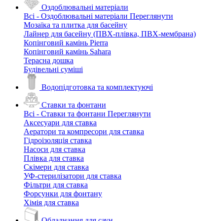
Оздоблювальні матеріали
Всі - Оздоблювальні матеріали
Переглянути
Мозаїка та плитка для басейну
Лайнер для басейну (ПВХ-плівка, ПВХ-мембрана)
Копінговий камінь Pierra
Копінговий камінь Sahara
Терасна дошка
Будівельні суміші
Водопідготовка та комплектуючі
Ставки та фонтани
Всі - Ставки та фонтани
Переглянути
Аксесуари для ставка
Аератори та компресори для ставка
Гідроізоляція ставка
Насоси для ставка
Плівка для ставка
Скімери для ставка
УФ-стерилізатори для ставка
Фільтри для ставка
Форсунки для фонтану
Хімія для ставка
Обладнання для саун