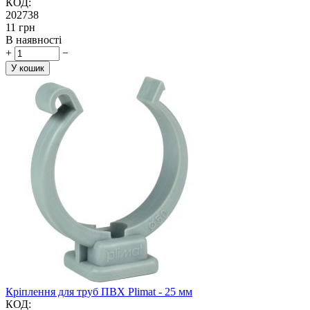
КОД:
202738
‍11‍
грн
В наявності
+
−
У кошик
Кріплення для труб ПВХ Plimat - 25 мм
КОД: