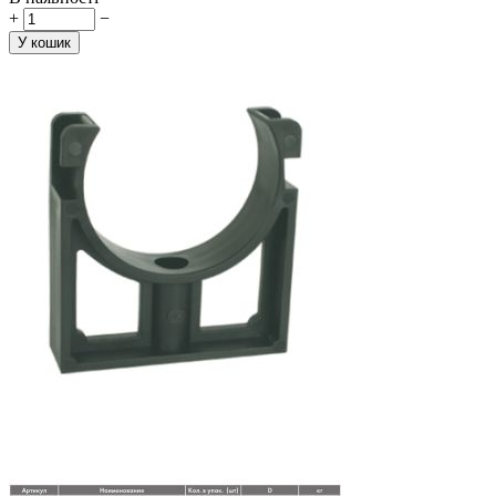
+
−
У кошик