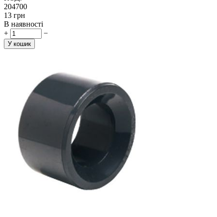
204700
‍13‍
грн
В наявності
+
−
У кошик