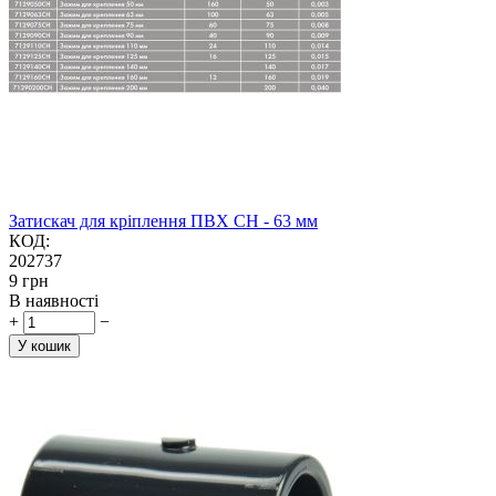
Затискач для кріплення ПВХ CH - 63 мм
КОД:
202737
‍9‍
грн
В наявності
+
−
У кошик