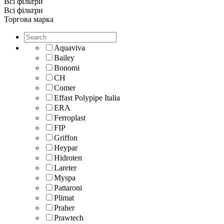
Всі фільтри
Всі фільтри
Торгова марка
Aquaviva
Bailey
Bonomi
CH
Comer
Effast Polypipe Italia
ERA
Ferroplast
FIP
Griffon
Heypar
Hidroten
Lareter
Myspa
Pattaroni
Plimat
Praher
Prawtech