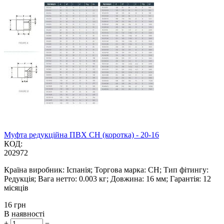
Муфта редукційна ПВХ CH (коротка) - 20-16
КОД:
202972
Країна виробник: Іспанія; Торгова марка: CH; Тип фітингу:
Редукція; Вага нетто: 0.003 кг; Довжина: 16 мм; Гарантія: 12
місяців
‍16‍
грн
В наявності
+
−