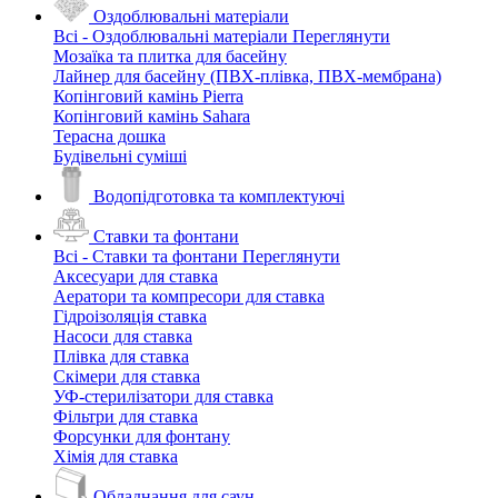
Оздоблювальні матеріали
Всі - Оздоблювальні матеріали
Переглянути
Мозаїка та плитка для басейну
Лайнер для басейну (ПВХ-плівка, ПВХ-мембрана)
Копінговий камінь Pierra
Копінговий камінь Sahara
Терасна дошка
Будівельні суміші
Водопідготовка та комплектуючі
Ставки та фонтани
Всі - Ставки та фонтани
Переглянути
Аксесуари для ставка
Аератори та компресори для ставка
Гідроізоляція ставка
Насоси для ставка
Плівка для ставка
Скімери для ставка
УФ-стерилізатори для ставка
Фільтри для ставка
Форсунки для фонтану
Хімія для ставка
Обладнання для саун