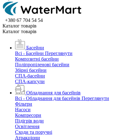
+380 67 704 54 54
Каталог товарiв
Каталог товарiв
Басейни
Всі - Басейни
Переглянути
Композитні басейни
Поліпропіленові басейни
Збірні басейни
СПА-басейни
СПА-капсули
Обладнання для басейнів
Всі - Обладнання для басейнів
Переглянути
Фільтри
Насоси
Компресори
Підігрів води
Освітлення
Сходи та поручні
Атракціони