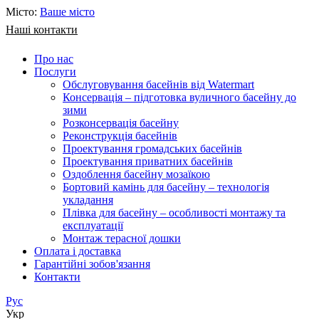
Місто:
Ваше місто
Наші контакти
Про нас
Послуги
Обслуговування басейнів від Watermart
Консервація – підготовка вуличного басейну до
зими
Розконсервація басейну
Реконструкція басейнів
Проектування громадських басейнів
Проектування приватних басейнів
Оздоблення басейну мозаїкою
Бортовий камінь для басейну – технологія
укладання
Плівка для басейну – особливості монтажу та
експлуатації
Монтаж терасної дошки
Оплата і доставка
Гарантійні зобов'язання
Контакти
Рус
Укр