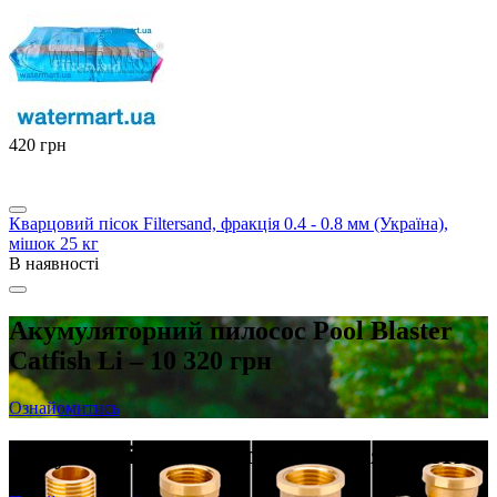
‍420‍
грн
Кварцовий пісок Filtersand, фракція 0.4 - 0.8 мм (Україна),
мішок 25 кг
В наявності
Акумуляторний пилосос Pool Blaster
Catfish Li – 10 320 грн
Ознайомитись
Латунні різьбові фітинги в наявності