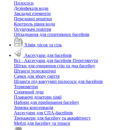
Пилососи
Дезінфекція води
Закладні елементи
Переливні решітки
Контроль рівня води
Осушувачі повітря
Обладнання для спортивних басейнів
Хімія, пісок та сіль
Аксесуари для басейнів
Всі - Аксесуари для басейнів
Переглянути
Щітки для очищення стін та дна басейну
Штанги телескопічні
Сачки для збору сміття
Шланги під вакуумні пилососи для басейнів
Термометри
Сонячний душ
Плаваючі дозатори хімії
Набори для прибирання басейну
Зимова консервація
Аксесуари для СПА-басейнів
Тренажери для басейну та аквафітнесу
Меблі для басейну та тераси