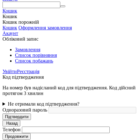
Кошик
Кошик
Кошик порожній
Кошик
Оформлення замовлення
Акаунт
Обліковий запис
Замовлення
Cписок порівняння
Список побажань
Увійти
Реєстрація
Код підтвердження
На номер був надісланий код для підтвердження. Код дійсний
протягом 3 хвилин
Не отримали код підтвердження?
Одноразовий пароль
Підтвердити
Назад
Телефон
Продовжити