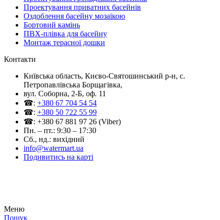
Проектування приватних басейнів
Оздоблення басейну мозаїкою
Бортовий камінь
ПВХ-плівка для басейну
Монтаж терасної дошки
Контакти
Київська область, Києво-Святошинський р-н, c.
Петропавлівська Борщагівка,
вул. Соборна, 2-Б, оф. 11
☎:
+380 67 704 54 54
☎:
+380 50 722 55 99
☎: +380 67 881 97 26 (Viber)
Пн. – пт.: 9:30 – 17:30
Сб., нд.: вихідний
info@watermart.ua
Подивитись на карті
© Інтернет-магазин Watermart, 2011-2026
Будь-яке використання та копіювання матеріалів сайту допускається виключно з
письмового дозволу правовласника з обов'язковою вказівкою посилання на джерело
Меню
Пошук