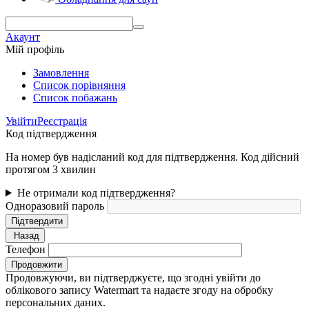
Акаунт
Мій профіль
Замовлення
Cписок порівняння
Список побажань
Увійти
Реєстрація
Код підтвердження
На номер був надісланий код для підтвердження. Код дійсний
протягом 3 хвилин
Не отримали код підтвердження?
Одноразовий пароль
Підтвердити
Назад
Телефон
Продовжити
Продовжуючи, ви підтверджуєте, що згодні увійти до
облікового запису Watermart та надаєте згоду на обробку
персональних даних.