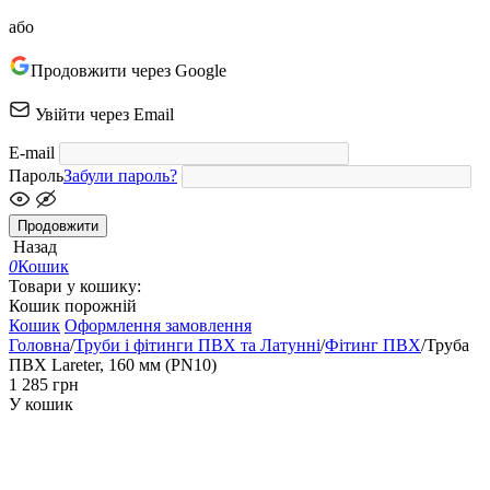
або
Продовжити через Google
Увійти через Email
E-mail
Пароль
Забули пароль?
Продовжити
Назад
0
Кошик
Товари у кошику:
Кошик порожній
Кошик
Оформлення замовлення
Головна
/
Труби і фітинги ПВХ та Латунні
/
Фітинг ПВХ
/
Труба
ПВХ Lareter, 160 мм (PN10)
‍1 285‍
грн
У кошик