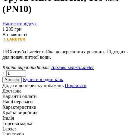
(PN10)
Написати відгук
‍1 285‍
грн
В наявності
ПВХ-труба Lareter стійка до агресивних речовин. Підходить
для подачі питної води.
Країна виробник
Італія
Торгова марка
Lareter
+
−
Купити в один клік
У кошик
Додати до переліку побажань
Порівняти
Доставка
Варіанти оплати
Наші переваги
Характеристики
Країна виробник
Італія
Торгова марка
Lareter
Тип труби