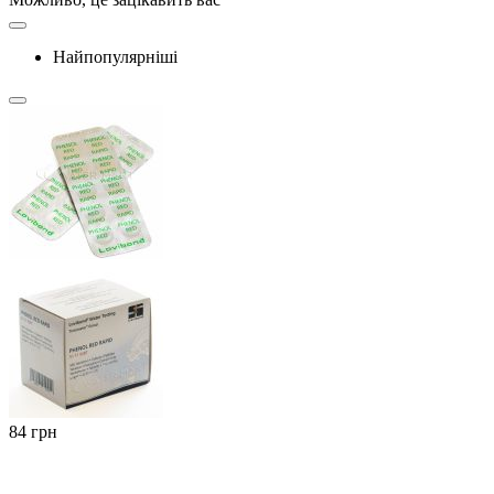
Найпопулярніші
‍84‍
грн