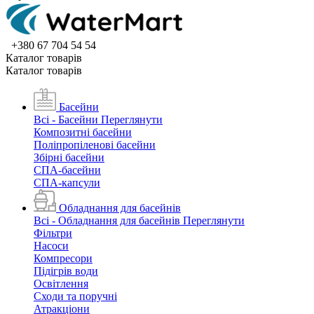
+380 67 704 54 54
Каталог товарiв
Каталог товарiв
Басейни
Всі - Басейни
Переглянути
Композитні басейни
Поліпропіленові басейни
Збірні басейни
СПА-басейни
СПА-капсули
Обладнання для басейнів
Всі - Обладнання для басейнів
Переглянути
Фільтри
Насоси
Компресори
Підігрів води
Освітлення
Сходи та поручні
Атракціони