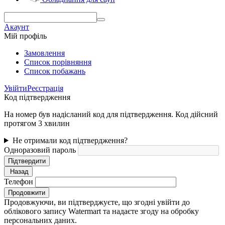
Акаунт
Мій профіль
Замовлення
Cписок порівняння
Список побажань
Увійти
Реєстрація
Код підтвердження
На номер був надісланий код для підтвердження. Код дійсний
протягом 3 хвилин
Не отримали код підтвердження?
Одноразовий пароль
Підтвердити
Назад
Телефон
Продовжити
Продовжуючи, ви підтверджуєте, що згодні увійти до
облікового запису Watermart та надаєте згоду на обробку
персональних даних.