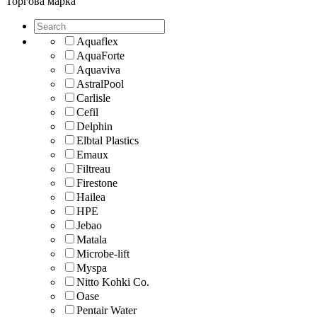
Торгова марка
Aquaflex
AquaForte
Aquaviva
AstralPool
Carlisle
Cefil
Delphin
Elbtal Plastics
Emaux
Filtreau
Firestone
Hailea
HPE
Jebao
Matala
Microbe-lift
Myspa
Nitto Kohki Co.
Oase
Pentair Water