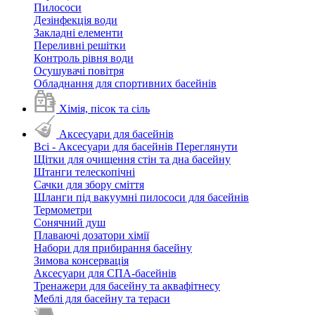
Пилососи
Дезінфекція води
Закладні елементи
Переливні решітки
Контроль рівня води
Осушувачі повітря
Обладнання для спортивних басейнів
Хімія, пісок та сіль
Аксесуари для басейнів
Всі - Аксесуари для басейнів
Переглянути
Щітки для очищення стін та дна басейну
Штанги телескопічні
Сачки для збору сміття
Шланги під вакуумні пилососи для басейнів
Термометри
Сонячний душ
Плаваючі дозатори хімії
Набори для прибирання басейну
Зимова консервація
Аксесуари для СПА-басейнів
Тренажери для басейну та аквафітнесу
Меблі для басейну та тераси