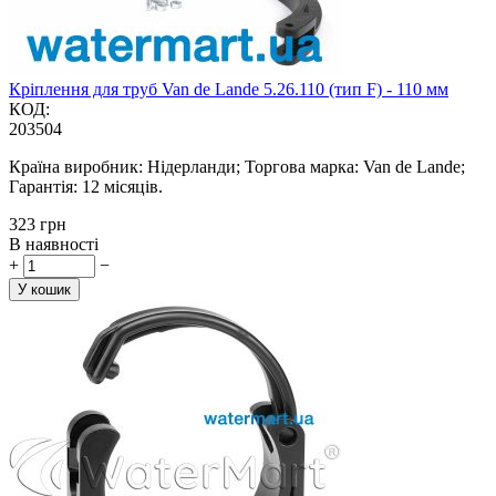
Кріплення для труб Van de Lande 5.26.110 (тип F) - 110 мм
КОД:
203504
Країна виробник: Нідерланди; Торгова марка: Van de Lande;
Гарантія: 12 місяців.
‍323‍
грн
В наявності
+
−
У кошик