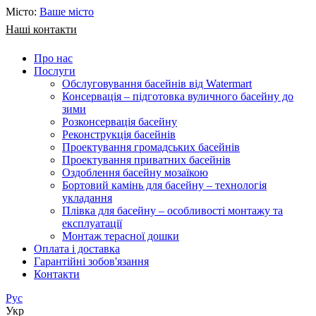
Місто:
Ваше місто
Наші контакти
Про нас
Послуги
Обслуговування басейнів від Watermart
Консервація – підготовка вуличного басейну до
зими
Розконсервація басейну
Реконструкція басейнів
Проектування громадських басейнів
Проектування приватних басейнів
Оздоблення басейну мозаїкою
Бортовий камінь для басейну – технологія
укладання
Плівка для басейну – особливості монтажу та
експлуатації
Монтаж терасної дошки
Оплата і доставка
Гарантійні зобов'язання
Контакти
Рус
Укр