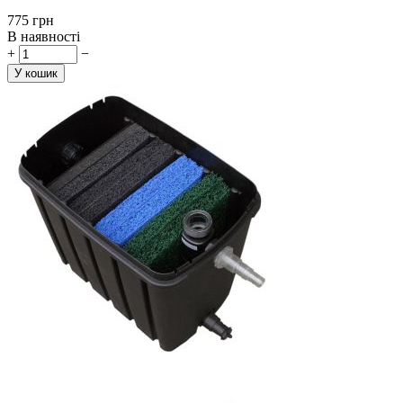
‍775‍
грн
В наявності
+
−
У кошик