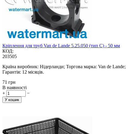
Кріплення для труб Van de Lande 5.25.050 (тип C) - 50 мм
КОД:
203505
Країна виробник: Нідерланди; Торгова марка: Van de Lande;
Гарантія: 12 місяців.
‍71‍
грн
В наявності
+
−
У кошик