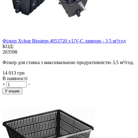
Фільтр Xclear Biosteps 4053720 з UV-C лампою - 3,5 м³/год
КОД:
203598
Фільтр для ставка з максимальною продуктивністю 3,5 м³/год.
‍14 013‍
грн
В наявності
+
−
У кошик