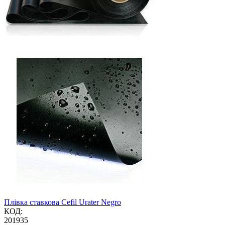
Плівка ставкова Cefil Urater Negro
КОД:
201935