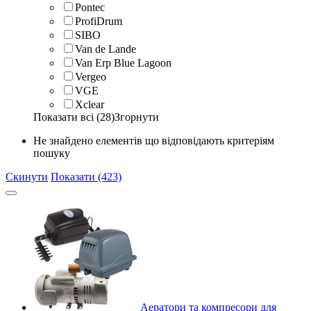
Pontec
ProfiDrum
SIBO
Van de Lande
Van Erp Blue Lagoon
Vergeo
VGE
Xclear
Показати всі (28)
Згорнути
Не знайдено елементів що відповідають критеріям
пошуку
Скинути
Показати (423)
Аератори та компресори для