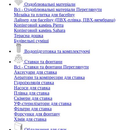
Оздоблювальні матеріали
Всі - Оздоблювальні матеріали
Переглянути
Мозаїка та плитка для басейну
Лайнер для басейну (ПВХ-плівка, ПВХ-мембрана)
Копінговий камінь Pierra
Копінговий камінь Sahara
Терасна дошка
Будівельні суміші
Водопідготовка та комплектуючі
Ставки та фонтани
Всі - Ставки та фонтани
Переглянути
Аксесуари для ставка
Аератори та компресори для ставка
Гідроізоляція ставка
Насоси для ставка
Плівка для ставка
Скімери для ставка
УФ-стерилізатори для ставка
Фільтри для ставка
Форсунки для фонтану
Хімія для ставка
Обладнання для саун