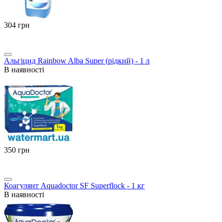
‍304‍
грн
Альгіцид Rainbow Alba Super (рідкий) - 1 л
В наявності
‍350‍
грн
Коагулянт Aquadoctor SF Superflock - 1 кг
В наявності