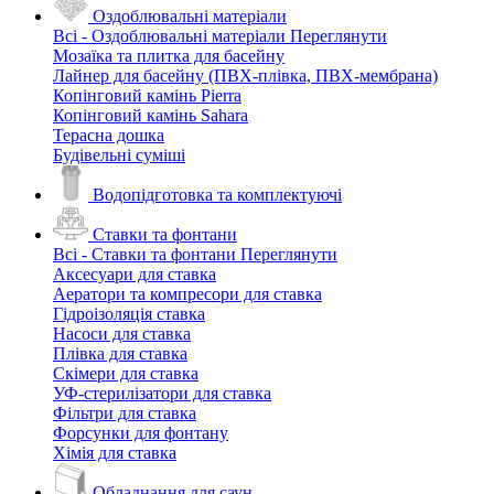
Оздоблювальні матеріали
Всі - Оздоблювальні матеріали
Переглянути
Мозаїка та плитка для басейну
Лайнер для басейну (ПВХ-плівка, ПВХ-мембрана)
Копінговий камінь Pierra
Копінговий камінь Sahara
Терасна дошка
Будівельні суміші
Водопідготовка та комплектуючі
Ставки та фонтани
Всі - Ставки та фонтани
Переглянути
Аксесуари для ставка
Аератори та компресори для ставка
Гідроізоляція ставка
Насоси для ставка
Плівка для ставка
Скімери для ставка
УФ-стерилізатори для ставка
Фільтри для ставка
Форсунки для фонтану
Хімія для ставка
Обладнання для саун