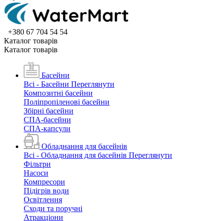
+380 67 704 54 54
Каталог товарiв
Каталог товарiв
Басейни
Всі - Басейни
Переглянути
Композитні басейни
Поліпропіленові басейни
Збірні басейни
СПА-басейни
СПА-капсули
Обладнання для басейнів
Всі - Обладнання для басейнів
Переглянути
Фільтри
Насоси
Компресори
Підігрів води
Освітлення
Сходи та поручні
Атракціони