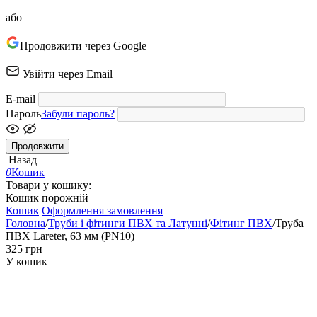
або
Продовжити через Google
Увійти через Email
E-mail
Пароль
Забули пароль?
Продовжити
Назад
0
Кошик
Товари у кошику:
Кошик порожній
Кошик
Оформлення замовлення
Головна
/
Труби і фітинги ПВХ та Латунні
/
Фітинг ПВХ
/
Труба
ПВХ Lareter, 63 мм (PN10)
‍325‍
грн
У кошик