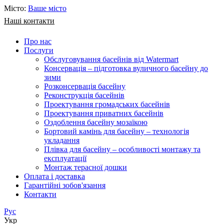
Місто:
Ваше місто
Наші контакти
Про нас
Послуги
Обслуговування басейнів від Watermart
Консервація – підготовка вуличного басейну до
зими
Розконсервація басейну
Реконструкція басейнів
Проектування громадських басейнів
Проектування приватних басейнів
Оздоблення басейну мозаїкою
Бортовий камінь для басейну – технологія
укладання
Плівка для басейну – особливості монтажу та
експлуатації
Монтаж терасної дошки
Оплата і доставка
Гарантійні зобов'язання
Контакти
Рус
Укр