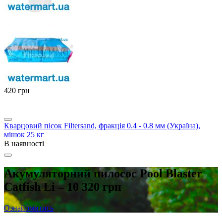
‍420‍
грн
Кварцовий пісок Filtersand, фракція 0.4 - 0.8 мм (Україна),
мішок 25 кг
В наявності
Акумуляторний пилосос Pool Blaster
Catfish Li – 10 320 грн
Ознайомитись