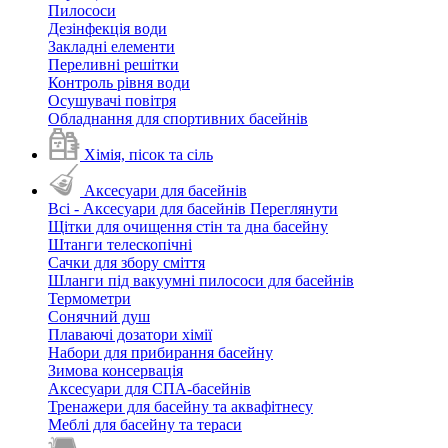
Пилососи
Дезінфекція води
Закладні елементи
Переливні решітки
Контроль рівня води
Осушувачі повітря
Обладнання для спортивних басейнів
Хімія, пісок та сіль
Аксесуари для басейнів
Всі - Аксесуари для басейнів
Переглянути
Щітки для очищення стін та дна басейну
Штанги телескопічні
Сачки для збору сміття
Шланги під вакуумні пилососи для басейнів
Термометри
Сонячний душ
Плаваючі дозатори хімії
Набори для прибирання басейну
Зимова консервація
Аксесуари для СПА-басейнів
Тренажери для басейну та аквафітнесу
Меблі для басейну та тераси