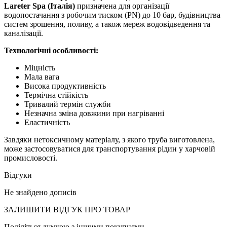
Lareter Spa (Італія)
призначена для організації
водопостачання з робочим тиском (PN) до 10 бар, будівництва
систем зрошення, поливу, а також мереж водовідведення та
каналізації.
Технологічні особливості:
Міцність
Мала вага
Висока продуктивність
Термічна стійкість
Тривалий термін служби
Незначна зміна довжини при нагріванні
Еластичність
Завдяки нетоксичному матеріалу, з якого труба виготовлена,
може застосовуватися для транспортування рідин у харчовій
промисловості.
Відгуки
Не знайдено дописів
ЗАЛИШИТИ ВIДГУК ПРО ТОВАР
Поділіться думкою з іншими покупцями