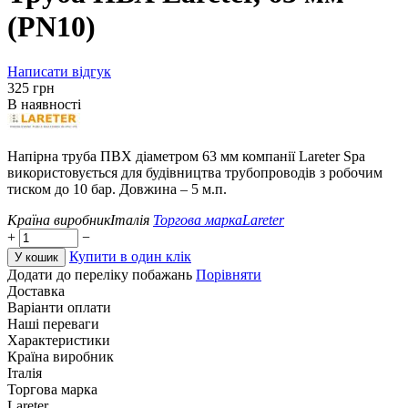
(PN10)
Написати відгук
‍325‍
грн
В наявності
Напірна труба ПВХ діаметром 63 мм компанії Lareter Spa
використовується для будівництва трубопроводів з робочим
тиском до 10 бар. Довжина – 5 м.п.
Країна виробник
Італія
Торгова марка
Lareter
+
−
Купити в один клік
У кошик
Додати до переліку побажань
Порівняти
Доставка
Варіанти оплати
Наші переваги
Характеристики
Країна виробник
Італія
Торгова марка
Lareter