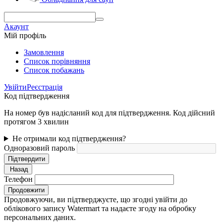
Акаунт
Мій профіль
Замовлення
Cписок порівняння
Список побажань
Увійти
Реєстрація
Код підтвердження
На номер був надісланий код для підтвердження. Код дійсний
протягом 3 хвилин
Не отримали код підтвердження?
Одноразовий пароль
Підтвердити
Назад
Телефон
Продовжити
Продовжуючи, ви підтверджуєте, що згодні увійти до
облікового запису Watermart та надаєте згоду на обробку
персональних даних.