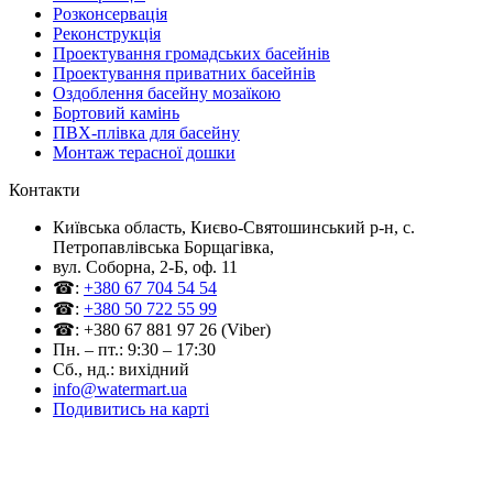
Розконсервація
Реконструкція
Проектування громадських басейнів
Проектування приватних басейнів
Оздоблення басейну мозаїкою
Бортовий камінь
ПВХ-плівка для басейну
Монтаж терасної дошки
Контакти
Київська область, Києво-Святошинський р-н, c.
Петропавлівська Борщагівка,
вул. Соборна, 2-Б, оф. 11
☎:
+380 67 704 54 54
☎:
+380 50 722 55 99
☎: +380 67 881 97 26 (Viber)
Пн. – пт.: 9:30 – 17:30
Сб., нд.: вихідний
info@watermart.ua
Подивитись на карті
© Інтернет-магазин Watermart, 2011-2026
Будь-яке використання та копіювання матеріалів сайту допускається виключно з
письмового дозволу правовласника з обов'язковою вказівкою посилання на джерело