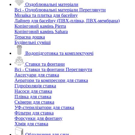
Оздоблювальні матеріали
Всі - Оздоблювальні матеріали
Переглянути
Мозаїка та плитка для басейну
Лайнер для басейну (ПВХ-плівка, ПВХ-мембрана)
Копінговий камінь Pierra
Копінговий камінь Sahara
Терасна дошка
Будівельні суміші
Водопідготовка та комплектуючі
Ставки та фонтани
Всі - Ставки та фонтани
Переглянути
Аксесуари для ставка
Аератори та компресори для ставка
Гідроізоляція ставка
Насоси для ставка
Плівка для ставка
Скімери для ставка
УФ-стерилізатори для ставка
Фільтри для ставка
Форсунки для фонтану
Хімія для ставка
Обладнання для саун