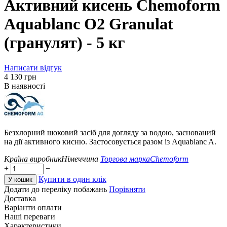
Активний кисень Chemoform
Aquablanc O2 Granulat
(гранулят) - 5 кг
Написати відгук
‍4 130‍
грн
В наявності
Безхлорний шоковий засіб для догляду за водою, заснований
на дії активного кисню. Застосовується разом із Aquablanc A.
Країна виробник
Німеччина
Торгова марка
Chemoform
+
−
Купити в один клік
У кошик
Додати до переліку побажань
Порівняти
Доставка
Варіанти оплати
Наші переваги
Характеристики