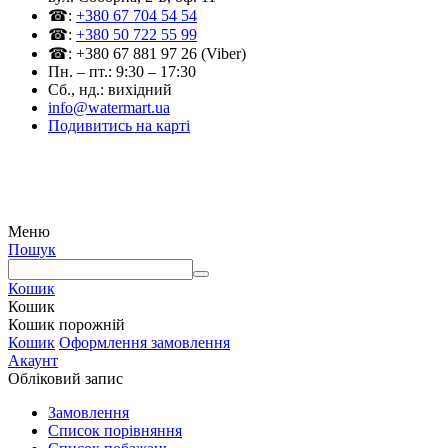
☎:
+380 67 704 54 54
☎:
+380 50 722 55 99
☎: +380 67 881 97 26 (Viber)
Пн. – пт.: 9:30 – 17:30
Сб., нд.: вихідний
info@watermart.ua
Подивитись на карті
© Інтернет-магазин Watermart, 2011-2026
Будь-яке використання та копіювання матеріалів сайту допускається виключно з
письмового дозволу правовласника з обов'язковою вказівкою посилання на джерело
Меню
Пошук
Кошик
Кошик
Кошик порожній
Кошик
Оформлення замовлення
Акаунт
Обліковий запис
Замовлення
Cписок порівняння