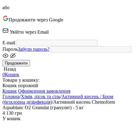
або
Продовжити через Google
Увійти через Email
E-mail
Пароль
Забули пароль?
Продовжити
Назад
0
Кошик
Товари у кошику:
Кошик порожній
Кошик
Оформлення замовлення
Головна
/
Хімія, пісок та сіль
/
Активний кисень / Бром
(безхлорна дезінфекція)
/
Активний кисень Chemoform
Aquablanc O2 Granulat (гранулят) - 5 кг
‍4 130‍
грн
У кошик