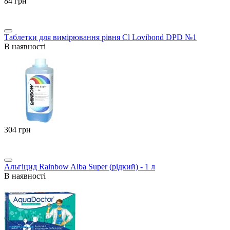
‍84‍
грн
Таблетки для вимірювання рівня Cl Lovibond DPD №1
В наявності
‍304‍
грн
Альгіцид Rainbow Alba Super (рідкий) - 1 л
В наявності