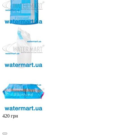
‍420‍
грн