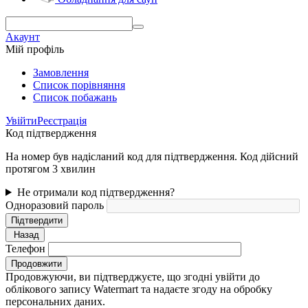
Акаунт
Мій профіль
Замовлення
Cписок порівняння
Список побажань
Увійти
Реєстрація
Код підтвердження
На номер був надісланий код для підтвердження. Код дійсний
протягом 3 хвилин
Не отримали код підтвердження?
Одноразовий пароль
Підтвердити
Назад
Телефон
Продовжити
Продовжуючи, ви підтверджуєте, що згодні увійти до
облікового запису Watermart та надаєте згоду на обробку
персональних даних.