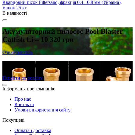
Кварцовий пісок Filtersand, фракція 0.4 - 0.8 мм (Україна),
мішок 25 кг
В наявності
Акумуляторний пилосос Pool Blaster
Catfish Li – 10 320 грн
Ознайомитись
Латунні різьбові фітинги в наявності
Перейти до розділу
Інформація про компанію
Про нас
Контакти
Умови використання сайту
Покупцеві
Оплата і доставка