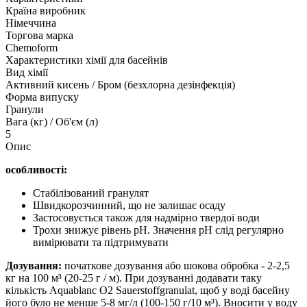
Країна виробник
Німеччина
Торгова марка
Chemoform
Характеристики хімії для басейнів
Вид хімії
Активний кисень / Бром (безхлорна дезінфекція)
Форма випуску
Гранули
Вага (кг) / Об'єм (л)
5
Опис
особливості:
Стабілізований гранулят
Швидкорозчинний, що не залишає осаду
Застосовується також для надмірно твердої води
Трохи знижує рівень pH. Значення pH слід регулярно
вимірювати та підтримувати
Дозування:
початкове дозування або шокова обробка - 2-2,5
кг на 100 м³ (20-25 г / м). При дозуванні додавати таку
кількість Aquablanc O2 Sauerstoffgranulat, щоб у воді басейну
його було не менше 5-8 мг/л (100-150 г/10 м³). Вносити у воду