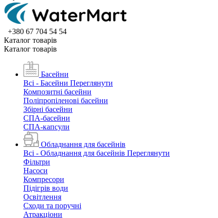
+380 67 704 54 54
Каталог товарiв
Каталог товарiв
Басейни
Всі - Басейни
Переглянути
Композитні басейни
Поліпропіленові басейни
Збірні басейни
СПА-басейни
СПА-капсули
Обладнання для басейнів
Всі - Обладнання для басейнів
Переглянути
Фільтри
Насоси
Компресори
Підігрів води
Освітлення
Сходи та поручні
Атракціони