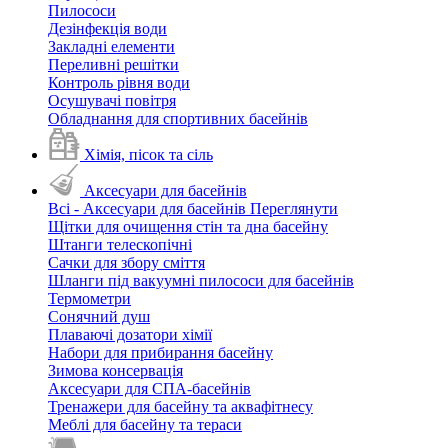
Пилососи
Дезінфекція води
Закладні елементи
Переливні решітки
Контроль рівня води
Осушувачі повітря
Обладнання для спортивних басейнів
Хімія, пісок та сіль
Аксесуари для басейнів
Всі - Аксесуари для басейнів
Переглянути
Щітки для очищення стін та дна басейну
Штанги телескопічні
Сачки для збору сміття
Шланги під вакуумні пилососи для басейнів
Термометри
Сонячний душ
Плаваючі дозатори хімії
Набори для прибирання басейну
Зимова консервація
Аксесуари для СПА-басейнів
Тренажери для басейну та аквафітнесу
Меблі для басейну та тераси