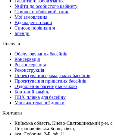
Гарантійні зобов'язання
Увійти до особистого кабінету
Створити обліковий запис
Мої замовлення
Відкладені товари
Список порівняння
Бренди
Послуги
Обслуговування басейнів
Консервація
Розконсервація
Реконструкція
Проектування громадських басейнів
Проектування приватних басейнів
Оздоблення басейну мозаїкою
Бортовий камінь
ПВХ-плівка для басейну
Монтаж терасної дошки
Контакти
Київська область, Києво-Святошинський р-н, c.
Петропавлівська Борщагівка,
вул. Соборна, 2-Б, оф. 11