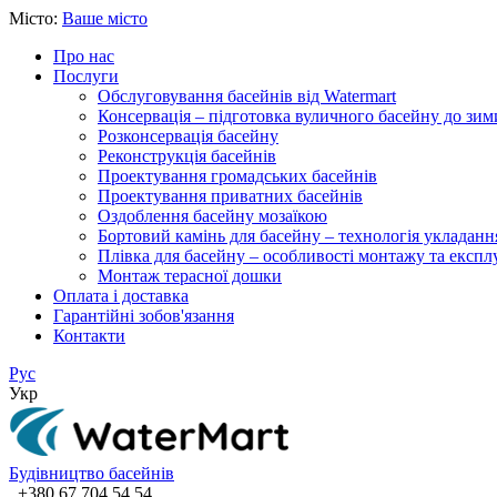
Місто:
Ваше місто
Про нас
Послуги
Обслуговування басейнів від Watermart
Консервація – підготовка вуличного басейну до зим
Розконсервація басейну
Реконструкція басейнів
Проектування громадських басейнів
Проектування приватних басейнів
Оздоблення басейну мозаїкою
Бортовий камінь для басейну – технологія укладанн
Плівка для басейну – особливості монтажу та експлу
Монтаж терасної дошки
Оплата і доставка
Гарантійні зобов'язання
Контакти
Рус
Укр
Будівництво басейнів
+380 67 704 54 54