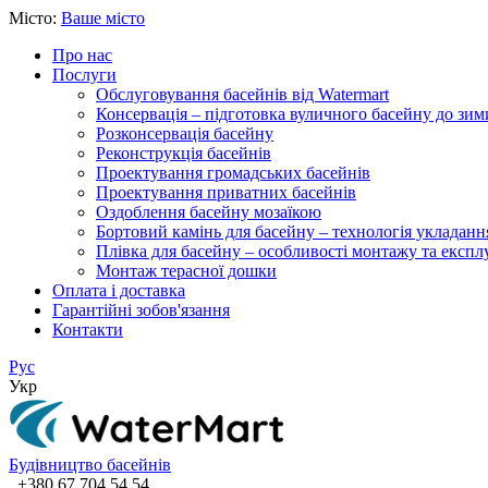
Місто:
Ваше місто
Про нас
Послуги
Обслуговування басейнів від Watermart
Консервація – підготовка вуличного басейну до зим
Розконсервація басейну
Реконструкція басейнів
Проектування громадських басейнів
Проектування приватних басейнів
Оздоблення басейну мозаїкою
Бортовий камінь для басейну – технологія укладанн
Плівка для басейну – особливості монтажу та експлу
Монтаж терасної дошки
Оплата і доставка
Гарантійні зобов'язання
Контакти
Рус
Укр
Будівництво басейнів
+380 67 704 54 54