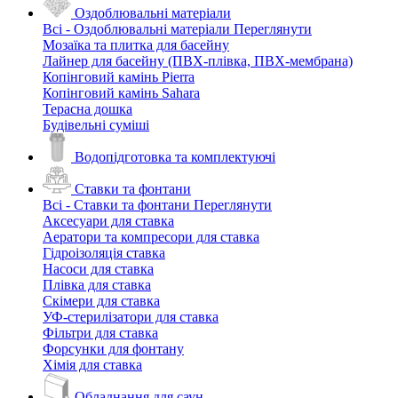
Оздоблювальні матеріали
Всі - Оздоблювальні матеріали
Переглянути
Мозаїка та плитка для басейну
Лайнер для басейну (ПВХ-плівка, ПВХ-мембрана)
Копінговий камінь Pierra
Копінговий камінь Sahara
Терасна дошка
Будівельні суміші
Водопідготовка та комплектуючі
Ставки та фонтани
Всі - Ставки та фонтани
Переглянути
Аксесуари для ставка
Аератори та компресори для ставка
Гідроізоляція ставка
Насоси для ставка
Плівка для ставка
Скімери для ставка
УФ-стерилізатори для ставка
Фільтри для ставка
Форсунки для фонтану
Хімія для ставка
Обладнання для саун