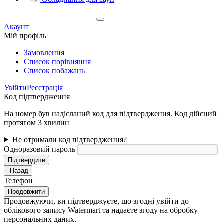
Акаунт
Мій профіль
Замовлення
Cписок порівняння
Список побажань
Увійти
Реєстрація
Код підтвердження
На номер був надісланий код для підтвердження. Код дійсний
протягом 3 хвилин
Не отримали код підтвердження?
Одноразовий пароль
Підтвердити
Назад
Телефон
Продовжити
Продовжуючи, ви підтверджуєте, що згодні увійти до
облікового запису Watermart та надаєте згоду на обробку
персональних даних.