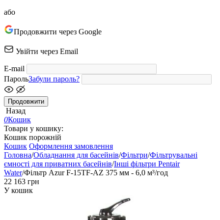
або
Продовжити через Google
Увійти через Email
E-mail
Пароль
Забули пароль?
Продовжити
Назад
0
Кошик
Товари у кошику:
Кошик порожній
Кошик
Оформлення замовлення
Головна
/
Обладнання для басейнів
/
Фільтри
/
Фільтрувальні
ємності для приватних басейнів
/
Інші фільтри Pentair
Water
/
Фільтр Azur F-15TF-AZ 375 мм - 6,0 м³/год
‍22 163‍
грн
У кошик