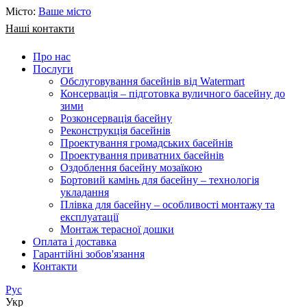
Місто:
Ваше місто
Наші контакти
Про нас
Послуги
Обслуговування басейнів від Watermart
Консервація – підготовка вуличного басейну до
зими
Розконсервація басейну
Реконструкція басейнів
Проектування громадських басейнів
Проектування приватних басейнів
Оздоблення басейну мозаїкою
Бортовий камінь для басейну – технологія
укладання
Плівка для басейну – особливості монтажу та
експлуатації
Монтаж терасної дошки
Оплата і доставка
Гарантійні зобов'язання
Контакти
Рус
Укр