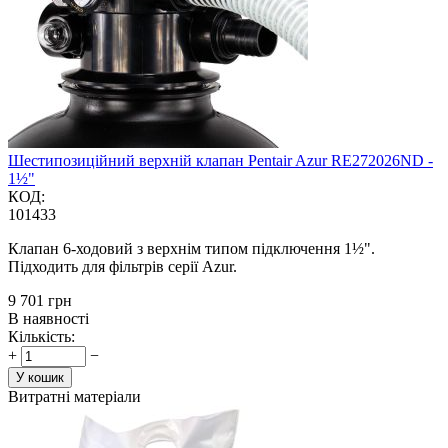
Шестипозиційний верхній клапан Pentair Azur RE272026ND -
1½"
КОД:
101433
Клапан 6-ходовий з верхнім типом підключення 1½".
Підходить для фільтрів серії Azur.
‍9 701‍
грн
В наявності
Кількість:
+
−
У кошик
Витратні матеріали