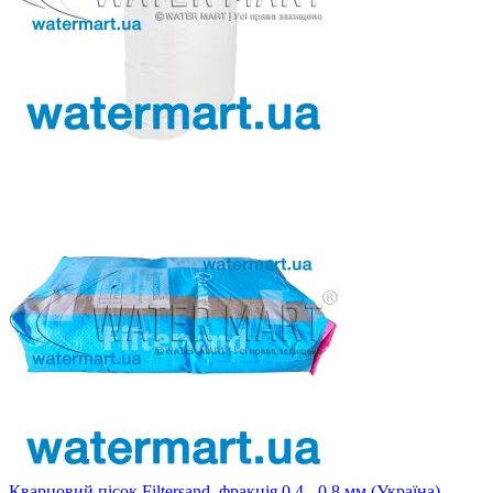
Кварцовий пісок Filtersand, фракція 0.4 - 0.8 мм (Україна),