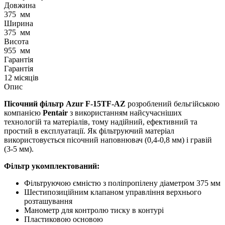
Довжина
375
мм
Ширина
375
мм
Висота
955
мм
Гарантія
Гарантія
12 місяців
Опис
Пісочний фільтр Azur F-15TF-AZ
розроблений бельгійською
компанією
Pentair
з використанням найсучасніших
технологій та матеріалів, тому надійний, ефективний та
простий в експлуатації. Як фільтруючий матеріал
використовується пісочний наповнювач (0,4-0,8 мм) і гравій
(3-5 мм).
Фільтр укомплектований:
Фільтруючою ємністю з поліпропілену діаметром 375 мм
Шестипозиційним клапаном управління верхнього
розташування
Манометр для контролю тиску в контурі
Пластиковою основою