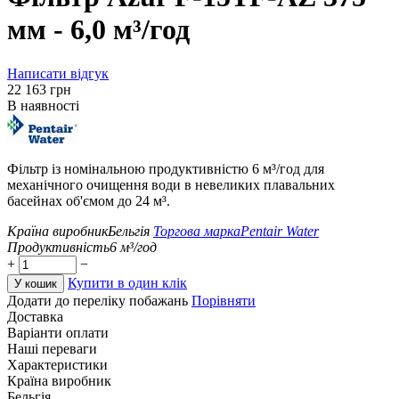
мм - 6,0 м³/год
Написати відгук
‍22 163‍
грн
В наявності
Фільтр із номінальною продуктивністю 6 м³/год для
механічного очищення води в невеликих плавальних
басейнах об'ємом до 24 м³.
Країна виробник
Бельгія
Торгова марка
Pentair Water
Продуктивність
6
м³/год
+
−
Купити в один клік
У кошик
Додати до переліку побажань
Порівняти
Доставка
Варіанти оплати
Наші переваги
Характеристики
Країна виробник
Бельгія