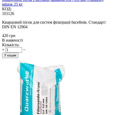
мішок 25 кг
КОД:
101126
Кварцовий пісок для систем фільтрації басейнів. Стандарт:
DIN EN 12904
‍420‍
грн
В наявності
Кількість:
+
−
У кошик