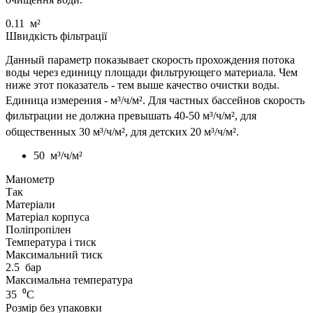
0.11
м²
Швидкість фільтрації
Данный параметр показывает скорость прохождения потока
воды через единицу площади фильтрующего материала. Чем
ниже этот показатель - тем выше качество очистки воды.
Единица измерения - м³
/ч/м²
. Для частных бассейнов скорость
фильтрации не должна превышать 40-50 м³
/ч/м²
, для
общественных 30 м³/ч/м², для детских 20 м³
/ч/м²
.
50
м³/ч/м²
Манометр
Так
Матеріали
Матеріал корпуса
Поліпропілен
Температура і тиск
Максимальний тиск
2.5
бар
Максимальна температура
35
⁰С
Розмір без упаковки