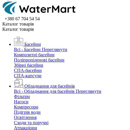
+380 67 704 54 54
Каталог товарiв
Каталог товарiв
Басейни
Всі - Басейни
Переглянути
Композитні басейни
Поліпропіленові басейни
Збірні басейни
СПА-басейни
СПА-капсули
Обладнання для басейнів
Всі - Обладнання для басейнів
Переглянути
Фільтри
Насоси
Компресори
Підігрів води
Освітлення
Сходи та поручні
Атракціони