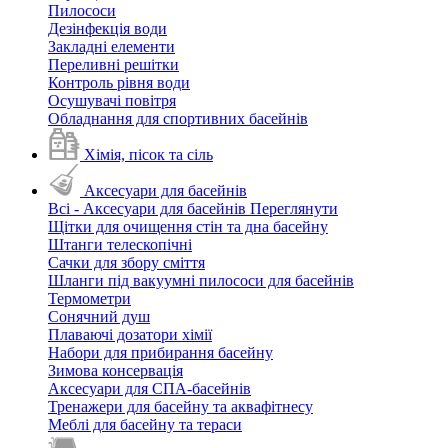
Пилососи
Дезінфекція води
Закладні елементи
Переливні решітки
Контроль рівня води
Осушувачі повітря
Обладнання для спортивних басейнів
Хімія, пісок та сіль
Аксесуари для басейнів
Всі - Аксесуари для басейнів
Переглянути
Щітки для очищення стін та дна басейну
Штанги телескопічні
Сачки для збору сміття
Шланги під вакуумні пилососи для басейнів
Термометри
Сонячний душ
Плаваючі дозатори хімії
Набори для прибирання басейну
Зимова консервація
Аксесуари для СПА-басейнів
Тренажери для басейну та аквафітнесу
Меблі для басейну та тераси