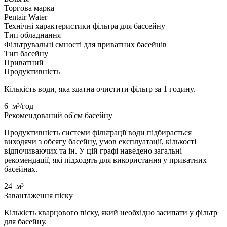
Торгова марка
Pentair Water
Технічні характеристики фільтра для бассейну
Тип обладнання
Фільтрувальні ємності для приватних басейнів
Тип басейну
Приватний
Продуктивність
Кількість води, яка здатна очистити фільтр за 1 годину.
6
м³/год
Рекомендований об'єм басейну
Продуктивність системи фільтрації води підбирається
виходячи з обсягу басейну, умов експлуатації, кількості
відпочиваючих та ін. У цій графі наведено загальні
рекомендації, які підходять для використання у приватних
басейнах.
24
м³
Завантаження піску
Кількість кварцового піску, який необхідно засипати у фільтр
для басейну.