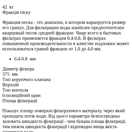
42
кг
Фракція піску
Фракция песка - это диапазон, в котором варьируется размер
его гранул. Для фильтрации воды наиболее предпочтителен
кварцевый песок средней фракции. Чаще всего в бытовых
фильтрах применяется фракция 0,4-0,8. В фильтрах
повышенной производительности в качестве подложки может
использоваться гравий фракции от 1,0 до 4,0 мм.
0.4-0.8
мм
Діаметр фільтра
375
мм
Тип керуючого клапана
Верхній
Тип вентиля
6-позиційний кран
Площа фільтрації
Показує площу поверхні фільтруючого матеріалу, через який
проходить потік води. Від цього параметра безпосередньо
залежить швидкість фільтрації - чим більша площа фільтрації,
тим нижча швидкість фільтрації і відповідно вища якість
очищення води.