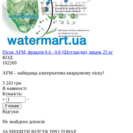
Пісок AFM, фракція 0.4 - 0.8 (Шотландія), мішок 25 кг
КОД:
102269
AFM – найкраща альтернатива кварцовому піску!
‍3 243‍
грн
В наявності
Кількість:
+
−
У кошик
Відгуки
Не знайдено дописів
ЗАЛИШИТИ ВIДГУК ПРО ТОВАР