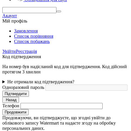
Акаунт
Мій профіль
Замовлення
Cписок порівняння
Список побажань
Увійти
Реєстрація
Код підтвердження
На номер був надісланий код для підтвердження. Код дійсний
протягом 3 хвилин
Не отримали код підтвердження?
Одноразовий пароль
Підтвердити
Назад
Телефон
Продовжити
Продовжуючи, ви підтверджуєте, що згодні увійти до
облікового запису Watermart та надаєте згоду на обробку
персональних даних.