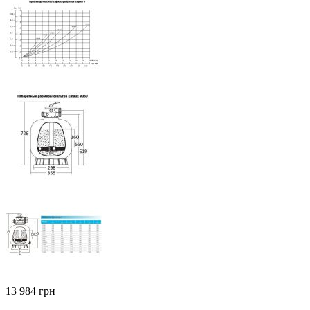
‍13 984‍
грн