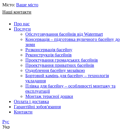
Місто:
Ваше місто
Наші контакти
Про нас
Послуги
Обслуговування басейнів від Watermart
Консервація – підготовка вуличного басейну до
зими
Розконсервація басейну
Реконструкція басейнів
Проектування громадських басейнів
Проектування приватних басейнів
Оздоблення басейну мозаїкою
Бортовий камінь для басейну – технологія
укладання
Плівка для басейну – особливості монтажу та
експлуатації
Монтаж терасної дошки
Оплата і доставка
Гарантійні зобов'язання
Контакти
Рус
Укр