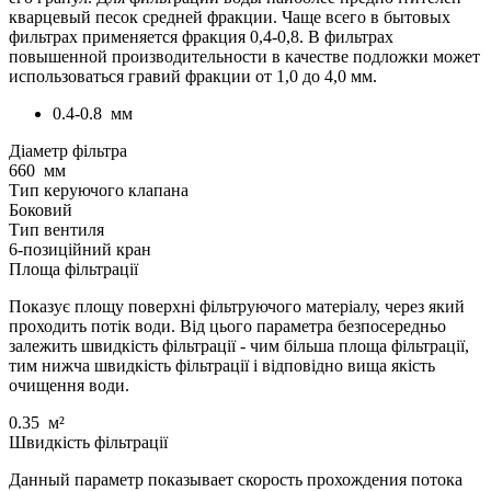
кварцевый песок средней фракции. Чаще всего в бытовых
фильтрах применяется фракция 0,4-0,8. В фильтрах
повышенной производительности в качестве подложки может
использоваться гравий фракции от 1,0 до 4,0 мм.
0.4-0.8
мм
Діаметр фільтра
660
мм
Тип керуючого клапана
Боковий
Тип вентиля
6-позиційний кран
Площа фільтрації
Показує площу поверхні фільтруючого матеріалу, через який
проходить потік води. Від цього параметра безпосередньо
залежить швидкість фільтрації - чим більша площа фільтрації,
тим нижча швидкість фільтрації і відповідно вища якість
очищення води.
0.35
м²
Швидкість фільтрації
Данный параметр показывает скорость прохождения потока