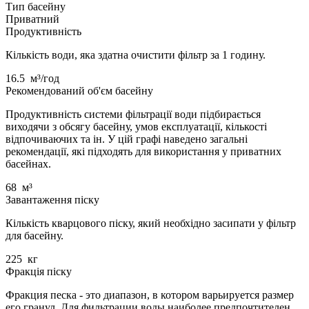
Тип басейну
Приватний
Продуктивність
Кількість води, яка здатна очистити фільтр за 1 годину.
16.5
м³/год
Рекомендований об'єм басейну
Продуктивність системи фільтрації води підбирається
виходячи з обсягу басейну, умов експлуатації, кількості
відпочиваючих та ін. У цій графі наведено загальні
рекомендації, які підходять для використання у приватних
басейнах.
68
м³
Завантаження піску
Кількість кварцового піску, який необхідно засипати у фільтр
для басейну.
225
кг
Фракція піску
Фракция песка - это диапазон, в котором варьируется размер
его гранул. Для фильтрации воды наиболее предпочтителен