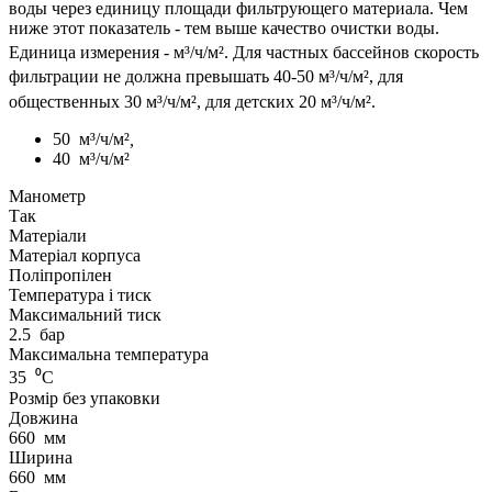
воды через единицу площади фильтрующего материала. Чем
ниже этот показатель - тем выше качество очистки воды.
Единица измерения - м³
/ч/м²
. Для частных бассейнов скорость
фильтрации не должна превышать 40-50 м³
/ч/м²
, для
общественных 30 м³/ч/м², для детских 20 м³
/ч/м²
.
50
м³/ч/м²
,
40
м³/ч/м²
Манометр
Так
Матеріали
Матеріал корпуса
Поліпропілен
Температура і тиск
Максимальний тиск
2.5
бар
Максимальна температура
35
⁰С
Розмір без упаковки
Довжина
660
мм
Ширина
660
мм