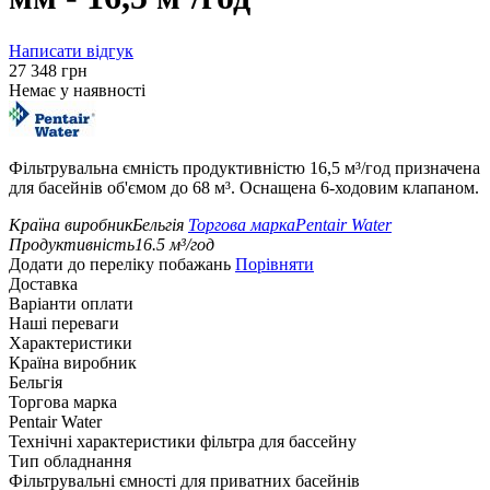
Написати відгук
‍27 348‍
грн
Немає у наявності
Фільтрувальна ємність продуктивністю 16,5 м³/год призначена
для басейнів об'ємом до 68 м³. Оснащена 6-ходовим клапаном.
Країна виробник
Бельгія
Торгова марка
Pentair Water
Продуктивність
16.5
м³/год
Додати до переліку побажань
Порівняти
Доставка
Варіанти оплати
Наші переваги
Характеристики
Країна виробник
Бельгія
Торгова марка
Pentair Water
Технічні характеристики фільтра для бассейну
Тип обладнання
Фільтрувальні ємності для приватних басейнів