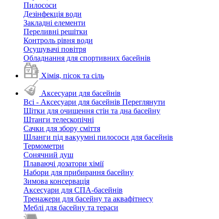
Пилососи
Дезінфекція води
Закладні елементи
Переливні решітки
Контроль рівня води
Осушувачі повітря
Обладнання для спортивних басейнів
Хімія, пісок та сіль
Аксесуари для басейнів
Всі - Аксесуари для басейнів
Переглянути
Щітки для очищення стін та дна басейну
Штанги телескопічні
Сачки для збору сміття
Шланги під вакуумні пилососи для басейнів
Термометри
Сонячний душ
Плаваючі дозатори хімії
Набори для прибирання басейну
Зимова консервація
Аксесуари для СПА-басейнів
Тренажери для басейну та аквафітнесу
Меблі для басейну та тераси