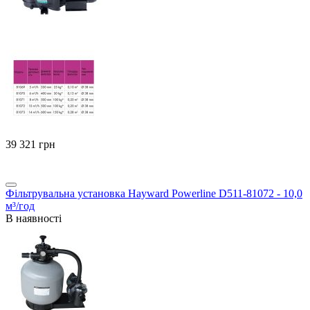
‍39 321‍
грн
Фільтрувальна установка Hayward Powerline D511-81072 - 10,0
м³/год
В наявності