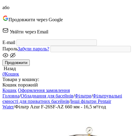
або
Продовжити через Google
Увійти через Email
E-mail
Пароль
Забули пароль?
Продовжити
Назад
0
Кошик
Товари у кошику:
Кошик порожній
Кошик
Оформлення замовлення
Головна
/
Обладнання для басейнів
/
Фільтри
/
Фільтрувальні
ємності для приватних басейнів
/
Інші фільтри Pentair
Water
/
Фільтр Azur F-26SF-AZ 660 мм - 16,5 м³/год