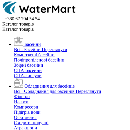
+380 67 704 54 54
Каталог товарiв
Каталог товарiв
Басейни
Всі - Басейни
Переглянути
Композитні басейни
Поліпропіленові басейни
Збірні басейни
СПА-басейни
СПА-капсули
Обладнання для басейнів
Всі - Обладнання для басейнів
Переглянути
Фільтри
Насоси
Компресори
Підігрів води
Освітлення
Сходи та поручні
Атракціони