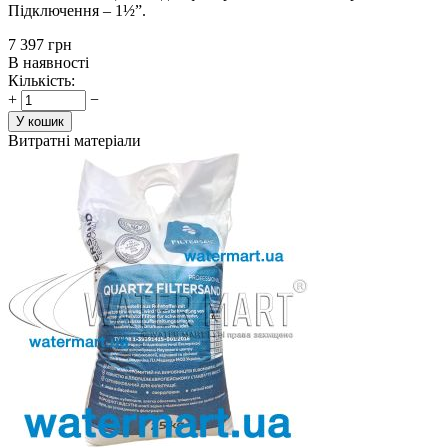
Підключення – 1½”.
‍7 397‍
грн
В наявності
Кількість:
+
−
У кошик
Витратні матеріали