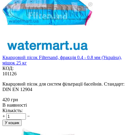
Кварцовий пісок Filtersand, фракція 0.4 - 0.8 мм (Україна),
мішок 25 кг
КОД:
101126
Кварцовий пісок для систем фільтрації басейнів. Стандарт:
DIN EN 12904
‍420‍
грн
В наявності
Кількість:
+
−
У кошик