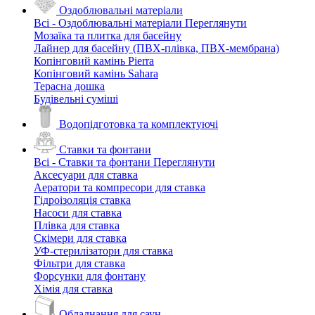
Оздоблювальні матеріали
Всі - Оздоблювальні матеріали
Переглянути
Мозаїка та плитка для басейну
Лайнер для басейну (ПВХ-плівка, ПВХ-мембрана)
Копінговий камінь Pierra
Копінговий камінь Sahara
Терасна дошка
Будівельні суміші
Водопідготовка та комплектуючі
Ставки та фонтани
Всі - Ставки та фонтани
Переглянути
Аксесуари для ставка
Аератори та компресори для ставка
Гідроізоляція ставка
Насоси для ставка
Плівка для ставка
Скімери для ставка
УФ-стерилізатори для ставка
Фільтри для ставка
Форсунки для фонтану
Хімія для ставка
Обладнання для саун