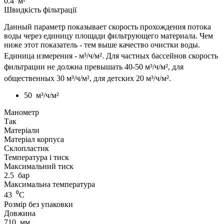
0.4
м²
Швидкість фільтрації
Данный параметр показывает скорость прохождения потока
воды через единицу площади фильтрующего материала. Чем
ниже этот показатель - тем выше качество очистки воды.
Единица измерения - м³
/ч/м²
. Для частных бассейнов скорость
фильтрации не должна превышать 40-50 м³
/ч/м²
, для
общественных 30 м³/ч/м², для детских 20 м³
/ч/м²
.
50
м³/ч/м²
Манометр
Так
Матеріали
Матеріал корпуса
Склопластик
Температура і тиск
Максимальний тиск
2.5
бар
Максимальна температура
43
⁰С
Розмір без упаковки
Довжина
710
мм