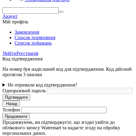
Акаунт
Мій профіль
Замовлення
Cписок порівняння
Список побажань
Увійти
Реєстрація
Код підтвердження
На номер був надісланий код для підтвердження. Код дійсний
протягом 3 хвилин
Не отримали код підтвердження?
Одноразовий пароль
Підтвердити
Назад
Телефон
Продовжити
Продовжуючи, ви підтверджуєте, що згодні увійти до
облікового запису Watermart та надаєте згоду на обробку
персональних даних.