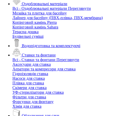
Оздоблювальні матеріали
Всі - Оздоблювальні матеріали
Переглянути
Мозаїка та плитка для басейну
Лайнер для басейну (ПВХ-плівка, ПВХ-мембрана)
Копінговий камінь Pierra
Копінговий камінь Sahara
Терасна дошка
Будівельні суміші
Водопідготовка та комплектуючі
Ставки та фонтани
Всі - Ставки та фонтани
Переглянути
Аксесуари для ставка
Аератори та компресори для ставка
Гідроізоляція ставка
Насоси для ставка
Плівка для ставка
Скімери для ставка
УФ-стерилізатори для ставка
Фільтри для ставка
Форсунки для фонтану
Хімія для ставка
Обладнання для саун