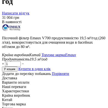
год
Написати відгук
‍31 004‍
грн
В наявності
Пісочний фільтр Emaux V700 продуктивністю 19,5 м³/год (260
л/хв), використовується для очищення води в басейнах
об'ємом до 80 м³.
Країна виробник
Китай
Торгова марка
Emaux
Продуктивність
19.5
м³/год
+
−
Купити в один клік
У кошик
Додати до переліку побажань
Порівняти
Доставка
Варіанти оплати
Наші переваги
Характеристики
Країна виробник
Китай
Торгова марка