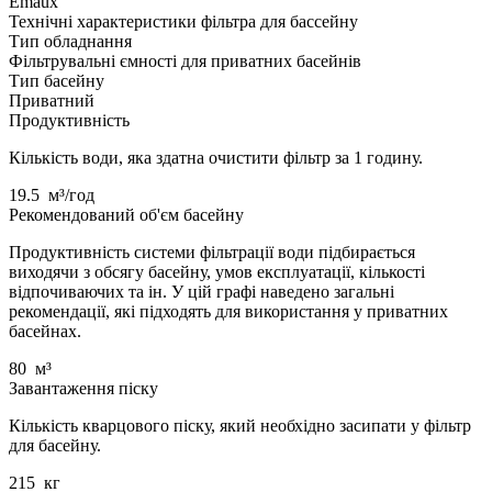
Emaux
Технічні характеристики фільтра для бассейну
Тип обладнання
Фільтрувальні ємності для приватних басейнів
Тип басейну
Приватний
Продуктивність
Кількість води, яка здатна очистити фільтр за 1 годину.
19.5
м³/год
Рекомендований об'єм басейну
Продуктивність системи фільтрації води підбирається
виходячи з обсягу басейну, умов експлуатації, кількості
відпочиваючих та ін. У цій графі наведено загальні
рекомендації, які підходять для використання у приватних
басейнах.
80
м³
Завантаження піску
Кількість кварцового піску, який необхідно засипати у фільтр
для басейну.
215
кг