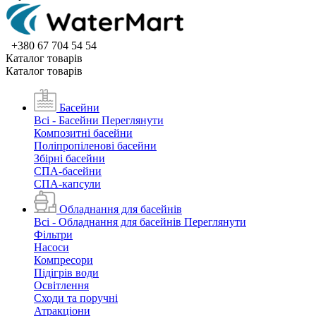
+380 67 704 54 54
Каталог товарiв
Каталог товарiв
Басейни
Всі - Басейни
Переглянути
Композитні басейни
Поліпропіленові басейни
Збірні басейни
СПА-басейни
СПА-капсули
Обладнання для басейнів
Всі - Обладнання для басейнів
Переглянути
Фільтри
Насоси
Компресори
Підігрів води
Освітлення
Сходи та поручні
Атракціони