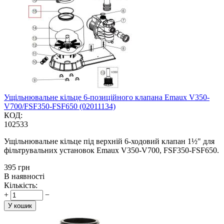
Ущільнювальне кільце 6-позиційного клапана Emaux V350-
V700/FSF350-FSF650 (02011134)
КОД:
102533
Ущільнювальне кільце під верхній 6-ходовий клапан 1½" для
фільтрувальних установок Emaux V350-V700, FSF350-FSF650.
‍395‍
грн
В наявності
Кількість:
+
−
У кошик