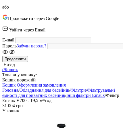
або
Продовжити через Google
Увійти через Email
E-mail
Пароль
Забули пароль?
Продовжити
Назад
0
Кошик
Товари у кошику:
Кошик порожній
Кошик
Оформлення замовлення
Головна
/
Обладнання для басейнів
/
Фільтри
/
Фільтрувальні
ємності для приватних басейнів
/
Інші фільтри Emaux
/
Фільтр
Emaux V700 - 19,5 м³/год
‍31 004‍
грн
У кошик