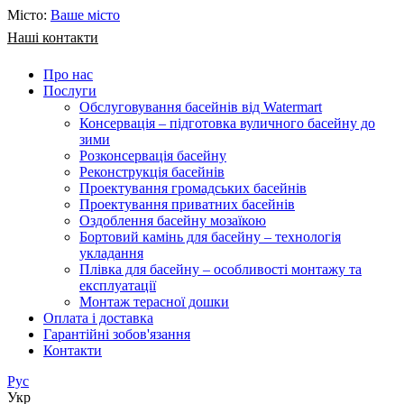
Місто:
Ваше місто
Наші контакти
Про нас
Послуги
Обслуговування басейнів від Watermart
Консервація – підготовка вуличного басейну до
зими
Розконсервація басейну
Реконструкція басейнів
Проектування громадських басейнів
Проектування приватних басейнів
Оздоблення басейну мозаїкою
Бортовий камінь для басейну – технологія
укладання
Плівка для басейну – особливості монтажу та
експлуатації
Монтаж терасної дошки
Оплата і доставка
Гарантійні зобов'язання
Контакти
Рус
Укр