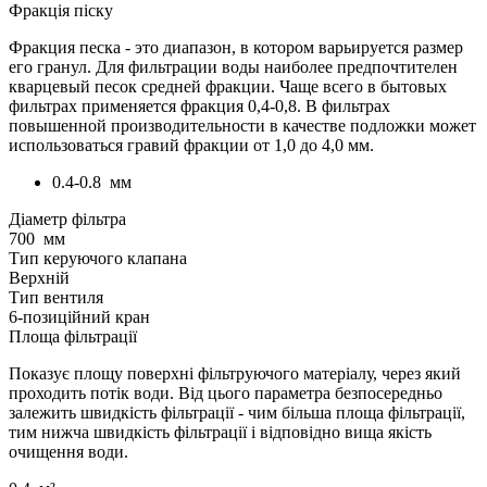
Фракція піску
Фракция песка - это диапазон, в котором варьируется размер
его гранул. Для фильтрации воды наиболее предпочтителен
кварцевый песок средней фракции. Чаще всего в бытовых
фильтрах применяется фракция 0,4-0,8. В фильтрах
повышенной производительности в качестве подложки может
использоваться гравий фракции от 1,0 до 4,0 мм.
0.4-0.8
мм
Діаметр фільтра
700
мм
Тип керуючого клапана
Верхній
Тип вентиля
6-позиційний кран
Площа фільтрації
Показує площу поверхні фільтруючого матеріалу, через який
проходить потік води. Від цього параметра безпосередньо
залежить швидкість фільтрації - чим більша площа фільтрації,
тим нижча швидкість фільтрації і відповідно вища якість
очищення води.