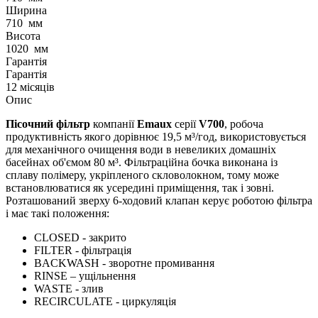
Ширина
710
мм
Висота
1020
мм
Гарантія
Гарантія
12 місяців
Опис
Пісочний фільтр
компанії
Emaux
серії
V700
, робоча
продуктивність якого дорівнює 19,5 м³/год, використовується
для механічного очищення води в невеликих домашніх
басейнах об'ємом 80 м³. Фільтраційна бочка виконана із
сплаву полімеру, укріпленого скловолокном, тому може
встановлюватися як усередині приміщення, так і зовні.
Розташований зверху 6-ходовий клапан керує роботою фільтра
і має такі положення:
CLOSED - закрито
FILTER - фільтрація
BACKWASH - зворотне промивання
RINSE – ущільнення
WASTE - злив
RECIRCULATE - циркуляція