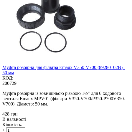
Муфта розбірна для фільтра Emaux V350-V700 (89280102B) -
50 мм
КОД:
200729
Муфта розбірна із зовнішньою різьбою 1½" для 6-ходового
вентиля Emaux MPV01 (фільтри V350-V700/P350-P700V350-
V700). Діаметр: 50 мм.
‍428‍
грн
В наявності
Кількість:
+
−