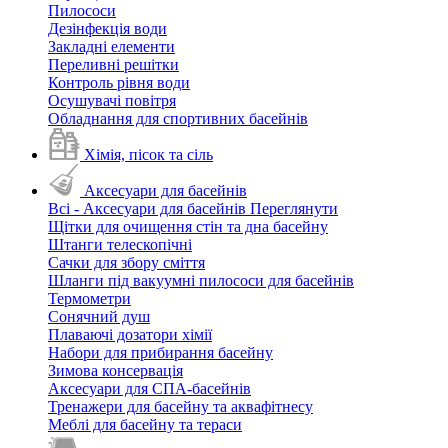
Пилососи
Дезінфекція води
Закладні елементи
Переливні решітки
Контроль рівня води
Осушувачі повітря
Обладнання для спортивних басейнів
Хімія, пісок та сіль
Аксесуари для басейнів
Всі - Аксесуари для басейнів
Переглянути
Щітки для очищення стін та дна басейну
Штанги телескопічні
Сачки для збору сміття
Шланги під вакуумні пилососи для басейнів
Термометри
Сонячний душ
Плаваючі дозатори хімії
Набори для прибирання басейну
Зимова консервація
Аксесуари для СПА-басейнів
Тренажери для басейну та аквафітнесу
Меблі для басейну та тераси