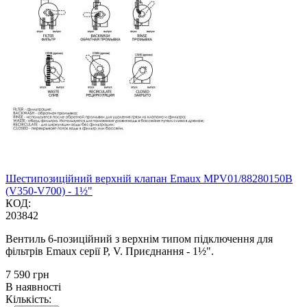
Шестипозиційний верхній клапан Emaux MPV01/88280150B
(V350-V700) - 1½"
КОД:
203842
Вентиль 6-позиційний з верхнім типом підключення для
фільтрів Emaux серії P, V. Приєднання - 1½".
‍7 590‍
грн
В наявності
Кількість: