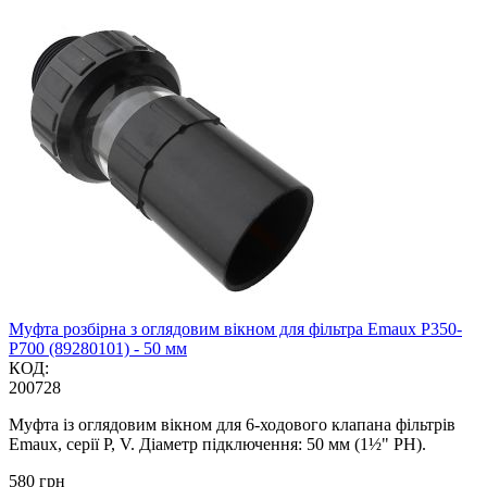
Муфта розбірна з оглядовим вікном для фільтра Emaux P350-
P700 (89280101) - 50 мм
КОД:
200728
Муфта із оглядовим вікном для 6-ходового клапана фільтрів
Emaux, серії P, V. Діаметр підключення: 50 мм (1½" РН).
‍580‍
грн