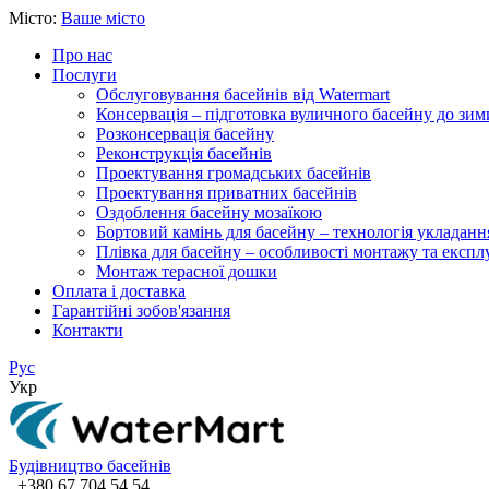
Місто:
Ваше місто
Про нас
Послуги
Обслуговування басейнів від Watermart
Консервація – підготовка вуличного басейну до зим
Розконсервація басейну
Реконструкція басейнів
Проектування громадських басейнів
Проектування приватних басейнів
Оздоблення басейну мозаїкою
Бортовий камінь для басейну – технологія укладанн
Плівка для басейну – особливості монтажу та експлу
Монтаж терасної дошки
Оплата і доставка
Гарантійні зобов'язання
Контакти
Рус
Укр
Будівництво басейнів
+380 67 704 54 54