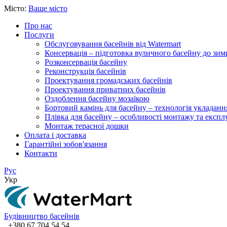
Місто:
Ваше місто
Про нас
Послуги
Обслуговування басейнів від Watermart
Консервація – підготовка вуличного басейну до зим
Розконсервація басейну
Реконструкція басейнів
Проектування громадських басейнів
Проектування приватних басейнів
Оздоблення басейну мозаїкою
Бортовий камінь для басейну – технологія укладанн
Плівка для басейну – особливості монтажу та експлу
Монтаж терасної дошки
Оплата і доставка
Гарантійні зобов'язання
Контакти
Рус
Укр
Будівництво басейнів
+380 67 704 54 54