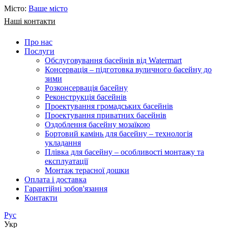
Місто:
Ваше місто
Наші контакти
Про нас
Послуги
Обслуговування басейнів від Watermart
Консервація – підготовка вуличного басейну до
зими
Розконсервація басейну
Реконструкція басейнів
Проектування громадських басейнів
Проектування приватних басейнів
Оздоблення басейну мозаїкою
Бортовий камінь для басейну – технологія
укладання
Плівка для басейну – особливості монтажу та
експлуатації
Монтаж терасної дошки
Оплата і доставка
Гарантійні зобов'язання
Контакти
Рус
Укр