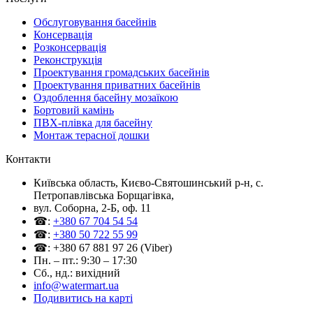
Обслуговування басейнів
Консервація
Розконсервація
Реконструкція
Проектування громадських басейнів
Проектування приватних басейнів
Оздоблення басейну мозаїкою
Бортовий камінь
ПВХ-плівка для басейну
Монтаж терасної дошки
Контакти
Київська область, Києво-Святошинський р-н, c.
Петропавлівська Борщагівка,
вул. Соборна, 2-Б, оф. 11
☎:
+380 67 704 54 54
☎:
+380 50 722 55 99
☎: +380 67 881 97 26 (Viber)
Пн. – пт.: 9:30 – 17:30
Сб., нд.: вихідний
info@watermart.ua
Подивитись на карті