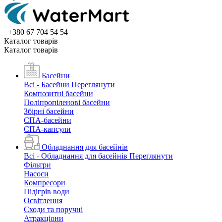
+380 67 704 54 54
Каталог товарiв
Каталог товарiв
Басейни
Всі - Басейни
Переглянути
Композитні басейни
Поліпропіленові басейни
Збірні басейни
СПА-басейни
СПА-капсули
Обладнання для басейнів
Всі - Обладнання для басейнів
Переглянути
Фільтри
Насоси
Компресори
Підігрів води
Освітлення
Сходи та поручні
Атракціони