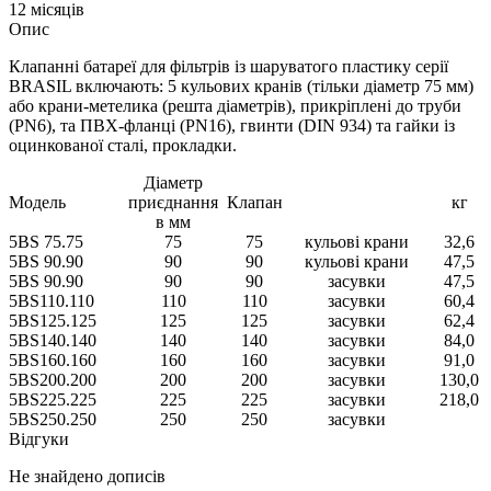
12 місяців
Опис
Клапанні батареї для фільтрів із шаруватого пластику серії
BRASIL включають: 5 кульових кранів (тільки діаметр 75 мм)
або крани-метелика (решта діаметрів), прикріплені до труби
(РN6), та ПВХ-фланці (PN16), гвинти (DIN 934) та гайки із
оцинкованої сталі, прокладки.
Діаметр
Модель
приєднання
Клапан
кг
в мм
5BS 75.75
75
75
кульові крани
32,6
5BS 90.90
90
90
кульові крани
47,5
5BS 90.90
90
90
засувки
47,5
5BS110.110
110
110
засувки
60,4
5BS125.125
125
125
засувки
62,4
5BS140.140
140
140
засувки
84,0
5BS160.160
160
160
засувки
91,0
5BS200.200
200
200
засувки
130,0
5BS225.225
225
225
засувки
218,0
5BS250.250
250
250
засувки
Відгуки
Не знайдено дописів