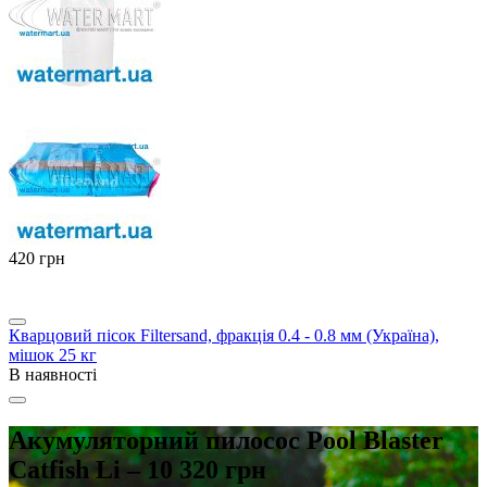
‍420‍
грн
Кварцовий пісок Filtersand, фракція 0.4 - 0.8 мм (Україна),
мішок 25 кг
В наявності
Акумуляторний пилосос Pool Blaster
Catfish Li – 10 320 грн