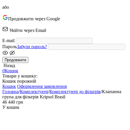
або
Продовжити через Google
Увійти через Email
E-mail
Пароль
Забули пароль?
Продовжити
Назад
0
Кошик
Товари у кошику:
Кошик порожній
Кошик
Оформлення замовлення
Головна
/
Комплектуючі
/
Комплектуючі до фільтрів
/
Клапанна
група для фільтрів Kripsol Brasil
‍46 440‍
грн
У кошик