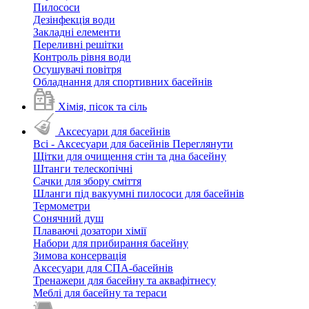
Пилососи
Дезінфекція води
Закладні елементи
Переливні решітки
Контроль рівня води
Осушувачі повітря
Обладнання для спортивних басейнів
Хімія, пісок та сіль
Аксесуари для басейнів
Всі - Аксесуари для басейнів
Переглянути
Щітки для очищення стін та дна басейну
Штанги телескопічні
Сачки для збору сміття
Шланги під вакуумні пилососи для басейнів
Термометри
Сонячний душ
Плаваючі дозатори хімії
Набори для прибирання басейну
Зимова консервація
Аксесуари для СПА-басейнів
Тренажери для басейну та аквафітнесу
Меблі для басейну та тераси