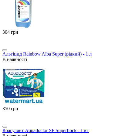
‍304‍
грн
Альгіцид Rainbow Alba Super (рідкий) - 1 л
В наявності
‍350‍
грн
Коагулянт Aquadoctor SF Superflock - 1 кг
В наявності