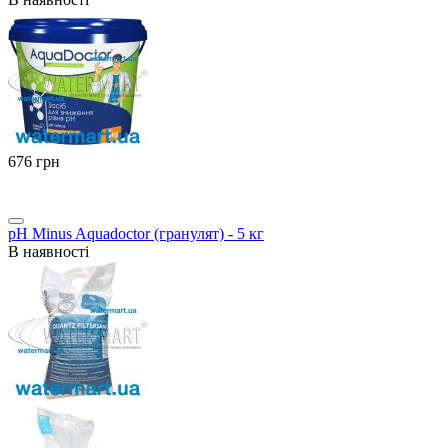
‍676‍
грн
pH Minus Aquadoctor (гранулят) - 5 кг
В наявності