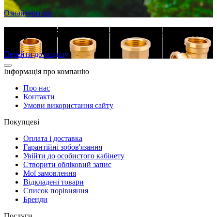
Ознайомитись
Латунні різьбові фітинги в наявності
Перейти до розділу
Інформація про компанію
Про нас
Контакти
Умови використання сайту
Покупцеві
Оплата і доставка
Гарантійні зобов'язання
Увійти до особистого кабінету
Створити обліковий запис
Мої замовлення
Відкладені товари
Список порівняння
Бренди
Послуги