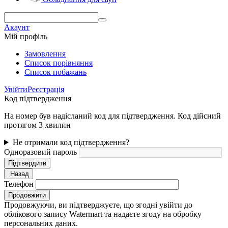
Акаунт
Мій профіль
Замовлення
Cписок порівняння
Список побажань
Увійти
Реєстрація
Код підтвердження
На номер був надісланий код для підтвердження. Код дійсний
протягом 3 хвилин
Не отримали код підтвердження?
Одноразовий пароль
Підтвердити
Назад
Телефон
Продовжити
Продовжуючи, ви підтверджуєте, що згодні увійти до
облікового запису Watermart та надаєте згоду на обробку
персональних даних.