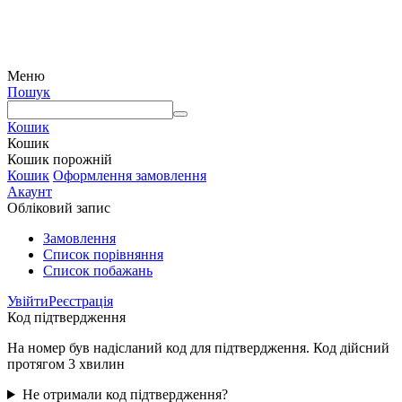
© Інтернет-магазин Watermart, 2011-2026
Будь-яке використання та копіювання матеріалів сайту допускається виключно з
письмового дозволу правовласника з обов'язковою вказівкою посилання на джерело
Меню
Пошук
Кошик
Кошик
Кошик порожній
Кошик
Оформлення замовлення
Акаунт
Обліковий запис
Замовлення
Cписок порівняння
Список побажань
Увійти
Реєстрація
Код підтвердження
На номер був надісланий код для підтвердження. Код дійсний
протягом 3 хвилин
Не отримали код підтвердження?