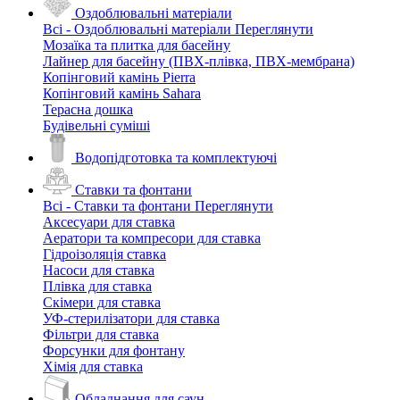
Оздоблювальні матеріали
Всі - Оздоблювальні матеріали
Переглянути
Мозаїка та плитка для басейну
Лайнер для басейну (ПВХ-плівка, ПВХ-мембрана)
Копінговий камінь Pierra
Копінговий камінь Sahara
Терасна дошка
Будівельні суміші
Водопідготовка та комплектуючі
Ставки та фонтани
Всі - Ставки та фонтани
Переглянути
Аксесуари для ставка
Аератори та компресори для ставка
Гідроізоляція ставка
Насоси для ставка
Плівка для ставка
Скімери для ставка
УФ-стерилізатори для ставка
Фільтри для ставка
Форсунки для фонтану
Хімія для ставка
Обладнання для саун