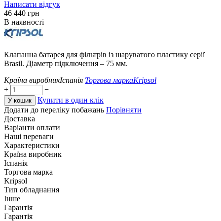
Написати відгук
‍46 440‍
грн
В наявності
Клапанна батарея для фільтрів із шаруватого пластику серії
Brasil. Діаметр підключення – 75 мм.
Країна виробник
Іспанія
Торгова марка
Kripsol
+
−
Купити в один клік
У кошик
Додати до переліку побажань
Порівняти
Доставка
Варіанти оплати
Наші переваги
Характеристики
Країна виробник
Іспанія
Торгова марка
Kripsol
Тип обладнання
Інше
Гарантія
Гарантія