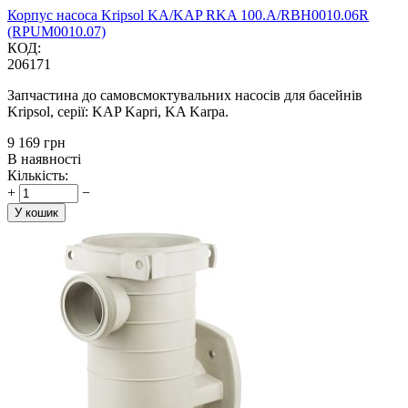
Корпус насоса Kripsol KA/KAP RKA 100.A/RBH0010.06R
(RPUM0010.07)
КОД:
206171
Запчастина до самовсмоктувальних насосів для басейнів
Kripsol, серії: KAP Kapri, KA Karpa.
‍9 169‍
грн
В наявності
Кількість:
+
−
У кошик