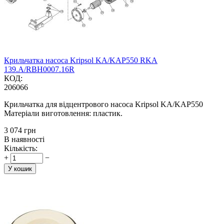
Крильчатка насоса Kripsol KA/KAP550 RKA
139.A/RBH0007.16R
КОД:
206066
Крильчатка для відцентрового насоса Kripsol KA/KAP550
Матеріали виготовлення: пластик.
‍3 074‍
грн
В наявності
Кількість:
+
−
У кошик