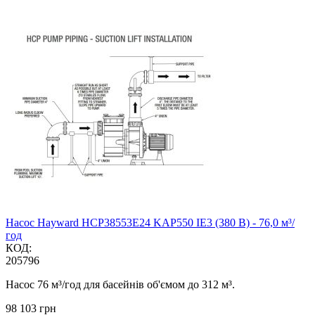
Насос Hayward HCP38553E24 KAP550 IE3 (380 В) - 76,0 м³/
год
КОД:
205796
Насос 76 м³/год для басейнів об'ємом до 312 м³.
‍98 103‍
грн