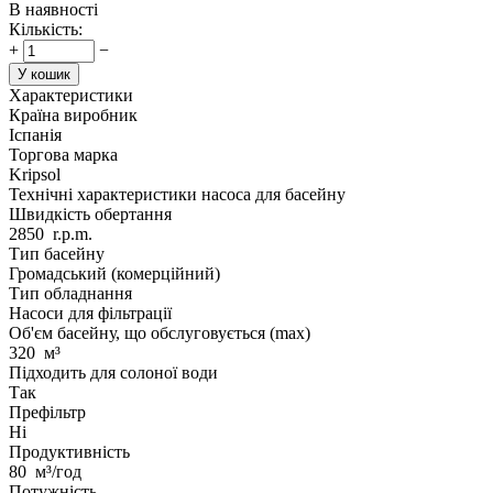
В наявності
Кількість:
+
−
У кошик
Характеристики
Країна виробник
Іспанія
Торгова марка
Kripsol
Технічні характеристики насоса для басейну
Швидкість обертання
2850
r.p.m.
Тип басейну
Громадський (комерційний)
Тип обладнання
Насоси для фільтрації
Об'єм басейну, що обслуговується (max)
320
м³
Підходить для солоної води
Так
Префільтр
Ні
Продуктивність
80
м³/год
Потужність