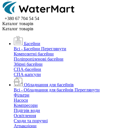
+380 67 704 54 54
Каталог товарiв
Каталог товарiв
Басейни
Всі - Басейни
Переглянути
Композитні басейни
Поліпропіленові басейни
Збірні басейни
СПА-басейни
СПА-капсули
Обладнання для басейнів
Всі - Обладнання для басейнів
Переглянути
Фільтри
Насоси
Компресори
Підігрів води
Освітлення
Сходи та поручні
Атракціони