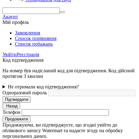
Акаунт
Мій профіль
Замовлення
Cписок порівняння
Список побажань
Увійти
Реєстрація
Код підтвердження
На номер був надісланий код для підтвердження. Код дійсний
протягом 3 хвилин
Не отримали код підтвердження?
Одноразовий пароль
Підтвердити
Назад
Телефон
Продовжити
Продовжуючи, ви підтверджуєте, що згодні увійти до
облікового запису Watermart та надаєте згоду на обробку
персональних даних.