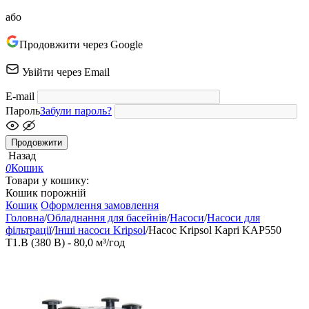
або
Продовжити через Google
Увійти через Email
E-mail
Пароль
Забули пароль?
Продовжити
Назад
0
Кошик
Товари у кошику:
Кошик порожній
Кошик
Оформлення замовлення
Головна
/
Обладнання для басейнів
/
Насоси
/
Насоси для
фільтрації
/
Інші насоси Kripsol
/
Насос Kripsol Kapri KAP550
T1.B (380 В) - 80,0 м³/год