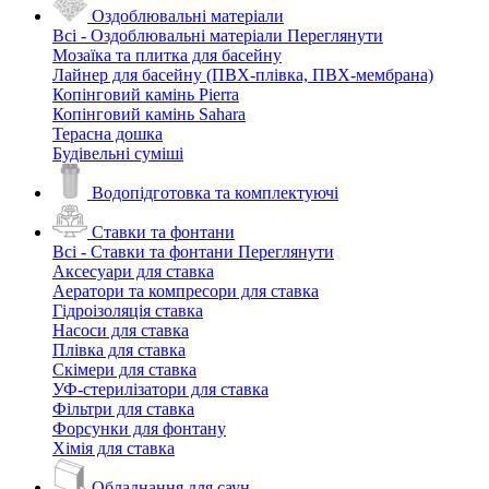
Оздоблювальні матеріали
Всі - Оздоблювальні матеріали
Переглянути
Мозаїка та плитка для басейну
Лайнер для басейну (ПВХ-плівка, ПВХ-мембрана)
Копінговий камінь Pierra
Копінговий камінь Sahara
Терасна дошка
Будівельні суміші
Водопідготовка та комплектуючі
Ставки та фонтани
Всі - Ставки та фонтани
Переглянути
Аксесуари для ставка
Аератори та компресори для ставка
Гідроізоляція ставка
Насоси для ставка
Плівка для ставка
Скімери для ставка
УФ-стерилізатори для ставка
Фільтри для ставка
Форсунки для фонтану
Хімія для ставка
Обладнання для саун