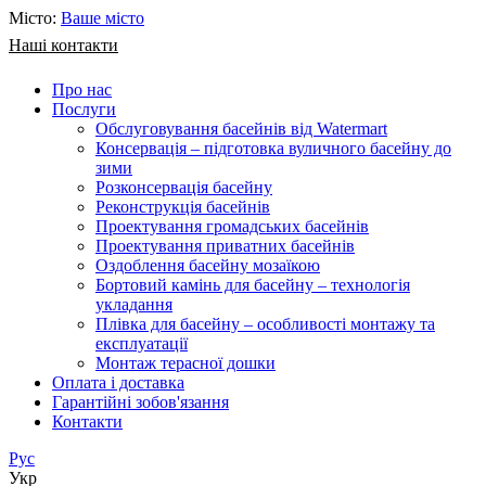
Місто:
Ваше місто
Наші контакти
Про нас
Послуги
Обслуговування басейнів від Watermart
Консервація – підготовка вуличного басейну до
зими
Розконсервація басейну
Реконструкція басейнів
Проектування громадських басейнів
Проектування приватних басейнів
Оздоблення басейну мозаїкою
Бортовий камінь для басейну – технологія
укладання
Плівка для басейну – особливості монтажу та
експлуатації
Монтаж терасної дошки
Оплата і доставка
Гарантійні зобов'язання
Контакти
Рус
Укр