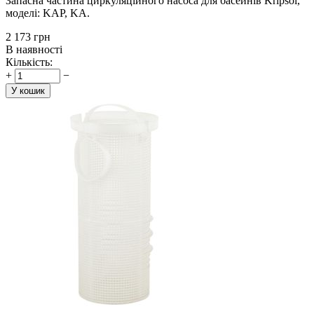
Запасна частина циркуляційного насоса для басейнів Kripsol,
моделі: KAP, KA.
‍2 173‍
грн
В наявності
Кількість:
+
−
У кошик