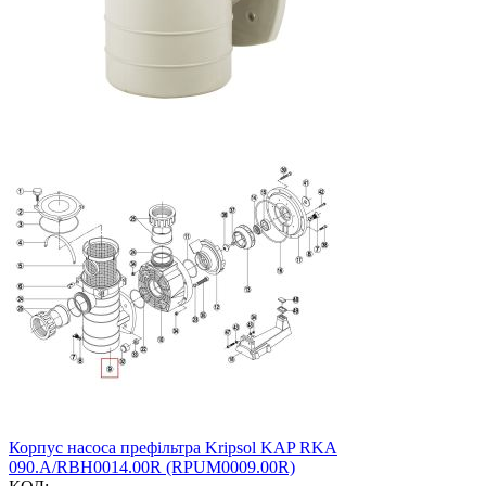
Корпус насоса префільтра Kripsol KAP RKA
090.A/RBH0014.00R (RPUM0009.00R)