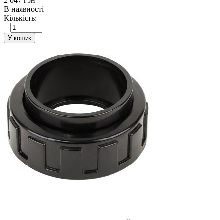
‍2 047‍
грн
В наявності
Кількість:
+
−
У кошик