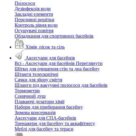
Пилососи
Дезінфекція води
Закладні елементи
Переливні решітки
Контроль рівня води
Осушувачі повітря
Обладнання для спортивних басейнів
Хімія, пісок та сіль
Аксесуари для басейнів
Всі - Аксесуари для басейнів
Переглянути
Щітки для очищення стін та дна басейну
Штанги телескопічні
Сачки для збору сміття
Шланги під вакуумні пилососи для басейнів
Термометри
Сонячний душ
Плаваючі дозатори хімії
Набори для прибирання басейну
Зимова консервація
Аксесуари для СПА-басейнів
Тренажери для басейну та аквафітнесу
Меблі для басейну та тераси