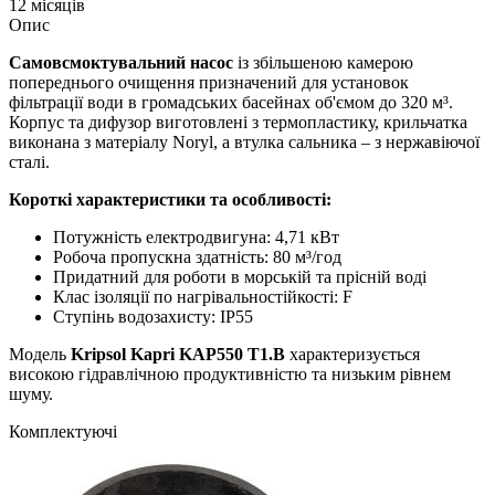
12 місяців
Опис
Самовсмоктувальний насос
із збільшеною камерою
попереднього очищення призначений для установок
фільтрації води в громадських басейнах об'ємом до 320 м³.
Корпус та дифузор виготовлені з термопластику, крильчатка
виконана з матеріалу Noryl, а втулка сальника – з нержавіючої
сталі.
Короткі характеристики та особливості:
Потужність електродвигуна: 4,71 кВт
Робоча пропускна здатність: 80 м³/год
Придатний для роботи в морській та прісній воді
Клас ізоляції по нагрівальностійкості: F
Ступінь водозахисту: IP55
Модель
Kripsol Kapri KAP550 T1.B
характеризується
високою гідравлічною продуктивністю та низьким рівнем
шуму.
Комплектуючі