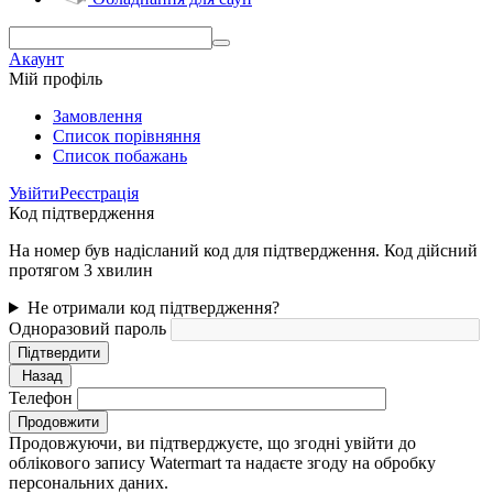
Акаунт
Мій профіль
Замовлення
Cписок порівняння
Список побажань
Увійти
Реєстрація
Код підтвердження
На номер був надісланий код для підтвердження. Код дійсний
протягом 3 хвилин
Не отримали код підтвердження?
Одноразовий пароль
Підтвердити
Назад
Телефон
Продовжити
Продовжуючи, ви підтверджуєте, що згодні увійти до
облікового запису Watermart та надаєте згоду на обробку
персональних даних.