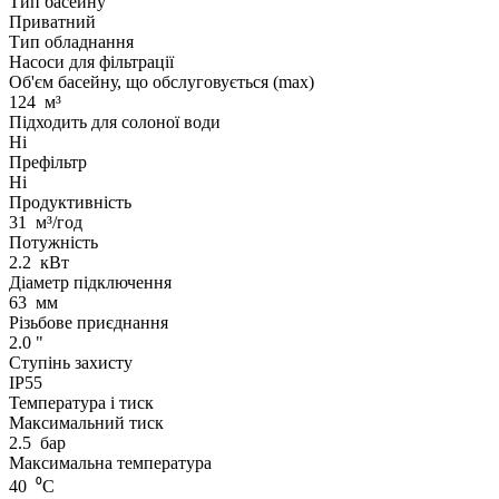
Тип басейну
Приватний
Тип обладнання
Насоси для фільтрації
Об'єм басейну, що обслуговується (max)
124
м³
Підходить для солоної води
Ні
Префільтр
Ні
Продуктивність
31
м³/год
Потужність
2.2
кВт
Діаметр підключення
63
мм
Різьбове приєднання
2.0
"
Ступінь захисту
IP55
Температура і тиск
Максимальний тиск
2.5
бар
Максимальна температура
40
⁰С