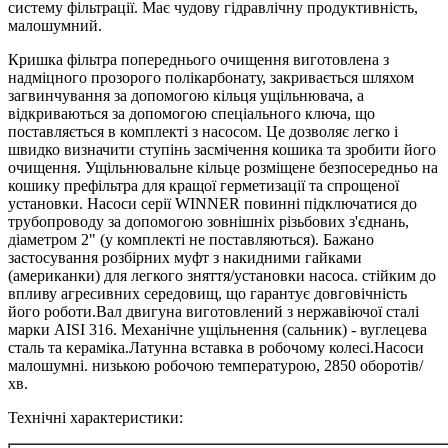
систему фільтрації. Має чудову гідравлічну продуктивність,
малошумний.
Кришка фільтра попереднього очищення виготовлена з
надміцного прозорого полікарбонату, закривається шляхом
загвинчування за допомогою кільця ущільнювача, а
відкриваються за допомогою спеціального ключа, що
поставляється в комплекті з насосом. Це дозволяє легко і
швидко визначити ступінь засмічення кошика та зробити його
очищення. Ущільнювальне кільце розміщене безпосередньо на
кошику префільтра для кращої герметизації та спрощеної
установки. Насоси серії WINNER повинні підключатися до
трубопроводу за допомогою зовнішніх різьбових з'єднань,
діаметром 2" (у комплекті не поставляються). Бажано
застосування розбірних муфт з накидними гайками
(американки) для легкого зняття/установки насоса. стійким до
впливу агресивних середовищ, що гарантує довговічність
його роботи.Вал двигуна виготовлений з нержавіючої сталі
марки AISI 316. Механічне ущільнення (сальник) - вуглецева
сталь та кераміка.Латунна вставка в робочому колесі.Насоси
малошумні. низькою робочою температурою, 2850 оборотів/
хв.
Технічні характеристики: