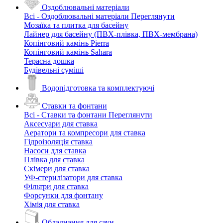
Оздоблювальні матеріали
Всі - Оздоблювальні матеріали
Переглянути
Мозаїка та плитка для басейну
Лайнер для басейну (ПВХ-плівка, ПВХ-мембрана)
Копінговий камінь Pierra
Копінговий камінь Sahara
Терасна дошка
Будівельні суміші
Водопідготовка та комплектуючі
Ставки та фонтани
Всі - Ставки та фонтани
Переглянути
Аксесуари для ставка
Аератори та компресори для ставка
Гідроізоляція ставка
Насоси для ставка
Плівка для ставка
Скімери для ставка
УФ-стерилізатори для ставка
Фільтри для ставка
Форсунки для фонтану
Хімія для ставка
Обладнання для саун