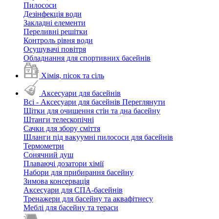
Пилососи
Дезінфекція води
Закладні елементи
Переливні решітки
Контроль рівня води
Осушувачі повітря
Обладнання для спортивних басейнів
Хімія, пісок та сіль
Аксесуари для басейнів
Всі - Аксесуари для басейнів
Переглянути
Щітки для очищення стін та дна басейну
Штанги телескопічні
Сачки для збору сміття
Шланги під вакуумні пилососи для басейнів
Термометри
Сонячний душ
Плаваючі дозатори хімії
Набори для прибирання басейну
Зимова консервація
Аксесуари для СПА-басейнів
Тренажери для басейну та аквафітнесу
Меблі для басейну та тераси