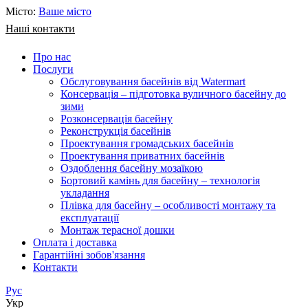
Місто:
Ваше місто
Наші контакти
Про нас
Послуги
Обслуговування басейнів від Watermart
Консервація – підготовка вуличного басейну до
зими
Розконсервація басейну
Реконструкція басейнів
Проектування громадських басейнів
Проектування приватних басейнів
Оздоблення басейну мозаїкою
Бортовий камінь для басейну – технологія
укладання
Плівка для басейну – особливості монтажу та
експлуатації
Монтаж терасної дошки
Оплата і доставка
Гарантійні зобов'язання
Контакти
Рус
Укр