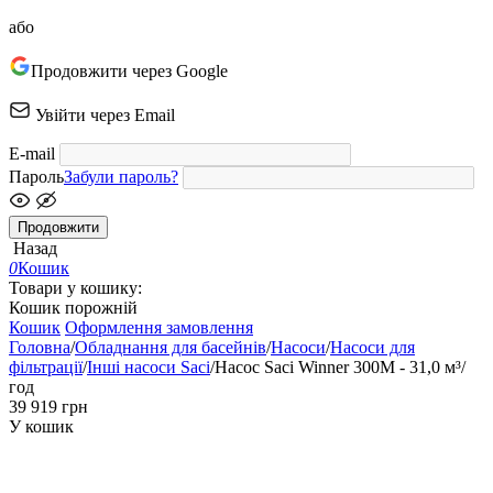
або
Продовжити через Google
Увійти через Email
E-mail
Пароль
Забули пароль?
Продовжити
Назад
0
Кошик
Товари у кошику:
Кошик порожній
Кошик
Оформлення замовлення
Головна
/
Обладнання для басейнів
/
Насоси
/
Насоси для
фільтрації
/
Інші насоси Saci
/
Насос Saci Winner 300М - 31,0 м³/
год
‍39 919‍
грн
У кошик