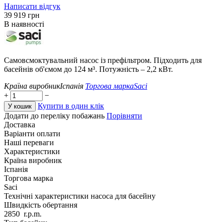
Написати відгук
‍39 919‍
грн
В наявності
Самовсмоктувальний насос із префільтром. Підходить для
басейнів об'ємом до 124 м³. Потужність – 2,2 кВт.
Країна виробник
Іспанія
Торгова марка
Saci
+
−
Купити в один клік
У кошик
Додати до переліку побажань
Порівняти
Доставка
Варіанти оплати
Наші переваги
Характеристики
Країна виробник
Іспанія
Торгова марка
Saci
Технічні характеристики насоса для басейну
Швидкість обертання
2850
r.p.m.