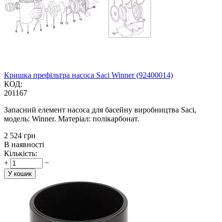
Кришка префільтра насоса Saci Winner (92400014)
КОД:
201167
Запасний елемент насоса для басейну виробництва Saci,
модель: Winner. Матеріал: полікарбонат.
‍2 524‍
грн
В наявності
Кількість:
+
−
У кошик