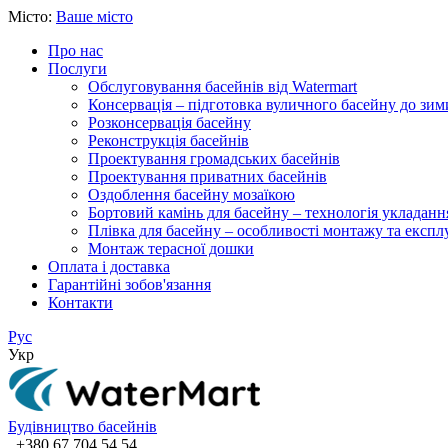
Місто:
Ваше місто
Про нас
Послуги
Обслуговування басейнів від Watermart
Консервація – підготовка вуличного басейну до зим
Розконсервація басейну
Реконструкція басейнів
Проектування громадських басейнів
Проектування приватних басейнів
Оздоблення басейну мозаїкою
Бортовий камінь для басейну – технологія укладанн
Плівка для басейну – особливості монтажу та експлу
Монтаж терасної дошки
Оплата і доставка
Гарантійні зобов'язання
Контакти
Рус
Укр
Будівництво басейнів
+380 67 704 54 54