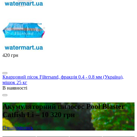
‍420‍
грн
Кварцовий пісок Filtersand, фракція 0.4 - 0.8 мм (Україна),
мішок 25 кг
В наявності
Акумуляторний пилосос Pool Blaster
Catfish Li – 10 320 грн
Ознайомитись