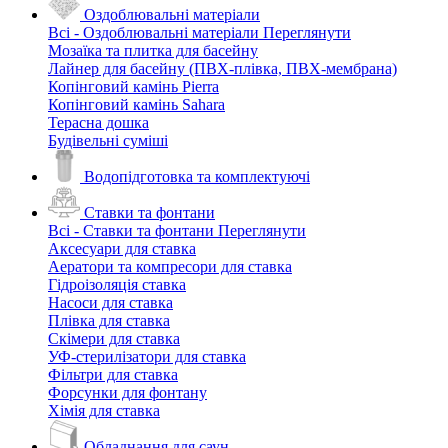
Оздоблювальні матеріали
Всі - Оздоблювальні матеріали
Переглянути
Мозаїка та плитка для басейну
Лайнер для басейну (ПВХ-плівка, ПВХ-мембрана)
Копінговий камінь Pierra
Копінговий камінь Sahara
Терасна дошка
Будівельні суміші
Водопідготовка та комплектуючі
Ставки та фонтани
Всі - Ставки та фонтани
Переглянути
Аксесуари для ставка
Аератори та компресори для ставка
Гідроізоляція ставка
Насоси для ставка
Плівка для ставка
Скімери для ставка
УФ-стерилізатори для ставка
Фільтри для ставка
Форсунки для фонтану
Хімія для ставка
Обладнання для саун