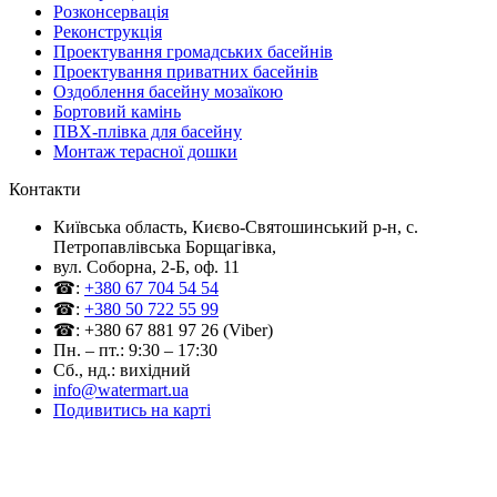
Розконсервація
Реконструкція
Проектування громадських басейнів
Проектування приватних басейнів
Оздоблення басейну мозаїкою
Бортовий камінь
ПВХ-плівка для басейну
Монтаж терасної дошки
Контакти
Київська область, Києво-Святошинський р-н, c.
Петропавлівська Борщагівка,
вул. Соборна, 2-Б, оф. 11
☎:
+380 67 704 54 54
☎:
+380 50 722 55 99
☎: +380 67 881 97 26 (Viber)
Пн. – пт.: 9:30 – 17:30
Сб., нд.: вихідний
info@watermart.ua
Подивитись на карті
© Інтернет-магазин Watermart, 2011-2026
Будь-яке використання та копіювання матеріалів сайту допускається виключно з
письмового дозволу правовласника з обов'язковою вказівкою посилання на джерело