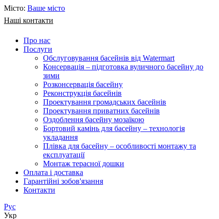
Місто:
Ваше місто
Наші контакти
Про нас
Послуги
Обслуговування басейнів від Watermart
Консервація – підготовка вуличного басейну до
зими
Розконсервація басейну
Реконструкція басейнів
Проектування громадських басейнів
Проектування приватних басейнів
Оздоблення басейну мозаїкою
Бортовий камінь для басейну – технологія
укладання
Плівка для басейну – особливості монтажу та
експлуатації
Монтаж терасної дошки
Оплата і доставка
Гарантійні зобов'язання
Контакти
Рус
Укр