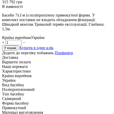
‍315 792‍
грн
В наявності
Басейн 7х3 м із поліпропілену прямокутної форми. У
комплект поставки не входить обладнання фільтрації.
Швидкий монтаж Тривалий термін експлуатації. Глибина:
1,5м.
Країна виробник
Україна
+
−
Купити в один клік
У кошик
Додати до переліку побажань
Порівняти
Доставка
Варіанти оплати
Наші переваги
Характеристики
Країна виробник
Україна
Вид басейну
Поліпропіленовий
Тип басейну
Скімерний
Форма басейну
Прямокутний
Матеріал виготовлення