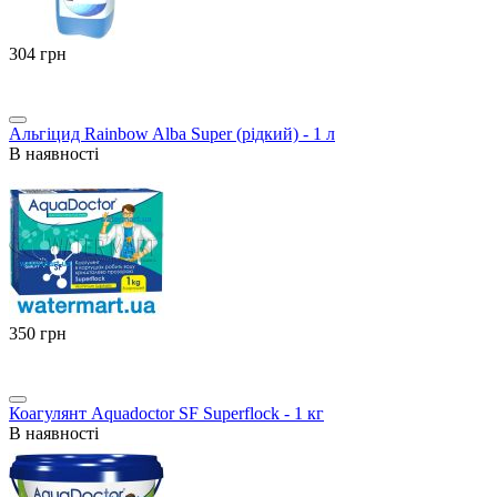
‍304‍
грн
Альгіцид Rainbow Alba Super (рідкий) - 1 л
В наявності
‍350‍
грн
Коагулянт Aquadoctor SF Superflock - 1 кг
В наявності