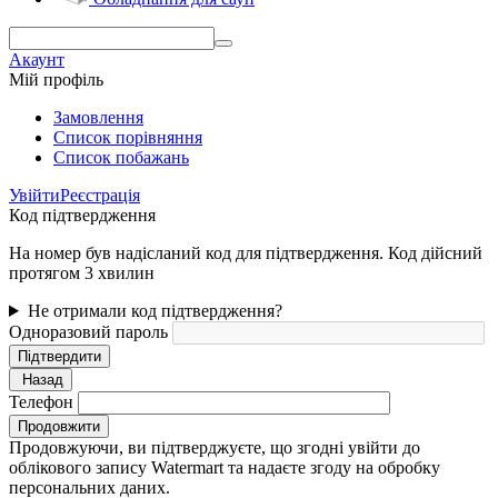
Акаунт
Мій профіль
Замовлення
Cписок порівняння
Список побажань
Увійти
Реєстрація
Код підтвердження
На номер був надісланий код для підтвердження. Код дійсний
протягом 3 хвилин
Не отримали код підтвердження?
Одноразовий пароль
Підтвердити
Назад
Телефон
Продовжити
Продовжуючи, ви підтверджуєте, що згодні увійти до
облікового запису Watermart та надаєте згоду на обробку
персональних даних.