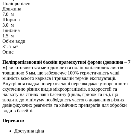
Поліпропілен
Довжина
7.0
м
Ширина
3.0
м
Глибина
1.5
м
Об'єм води
31.5
м³
Опис
Поліпропіленовий басейн прямокутної форми (довжина – 7
м)
виготовляється методом лиття поліпропіленових листів
товщиною 5 мм, що забезпечує 100% герметичність чаші,
міцність всього каркаса і тривалий термін експлуатації.
Внутрішня гладка поверхня чаші перешкоджає утворенню та
скупченню різних видів мікроорганізмів, водоростей та
нальоту на стінах чаші басейну (цвіль, грибок та ін.), що
зводить до мінімуму необхідність частого додавання різних
дезінфікуючих реагентів та хімічних препаратів для обробки
води в басейні.
Переваги:
Доступна ціна