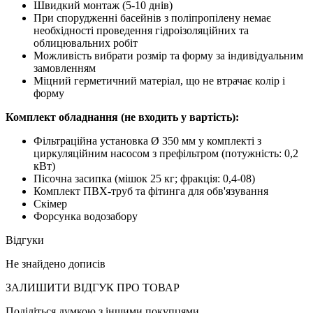
Швидкий монтаж (5-10 днів)
При спорудженні басейнів з поліпропілену немає
необхідності проведення гідроізоляційних та
облицювальних робіт
Можливість вибрати розмір та форму за індивідуальним
замовленням
Міцний герметичний матеріал, що не втрачає колір і
форму
Комплект обладнання (не входить у вартість):
Фільтраційна установка Ø 350 мм у комплекті з
циркуляційним насосом з префільтром (потужність: 0,2
кВт)
Пісочна засипка (мішок 25 кг; фракція: 0,4-08)
Комплект ПВХ-труб та фітинга для обв'язування
Скімер
Форсунка водозабору
Відгуки
Не знайдено дописів
ЗАЛИШИТИ ВIДГУК ПРО ТОВАР
Поділіться думкою з іншими покупцями