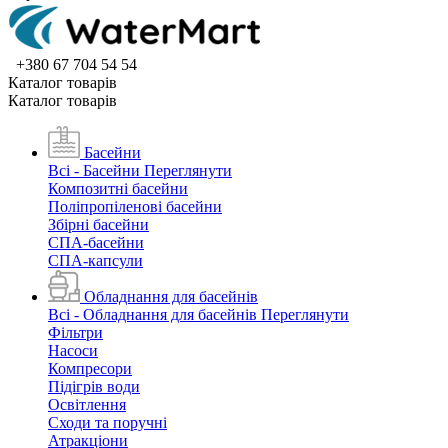
+380 67 704 54 54
Каталог товарiв
Каталог товарiв
Басейни
Всі - Басейни
Переглянути
Композитні басейни
Поліпропіленові басейни
Збірні басейни
СПА-басейни
СПА-капсули
Обладнання для басейнів
Всі - Обладнання для басейнів
Переглянути
Фільтри
Насоси
Компресори
Підігрів води
Освітлення
Сходи та поручні
Атракціони