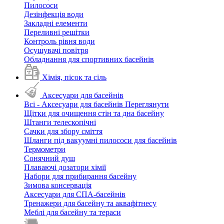
Пилососи
Дезінфекція води
Закладні елементи
Переливні решітки
Контроль рівня води
Осушувачі повітря
Обладнання для спортивних басейнів
Хімія, пісок та сіль
Аксесуари для басейнів
Всі - Аксесуари для басейнів
Переглянути
Щітки для очищення стін та дна басейну
Штанги телескопічні
Сачки для збору сміття
Шланги під вакуумні пилососи для басейнів
Термометри
Сонячний душ
Плаваючі дозатори хімії
Набори для прибирання басейну
Зимова консервація
Аксесуари для СПА-басейнів
Тренажери для басейну та аквафітнесу
Меблі для басейну та тераси