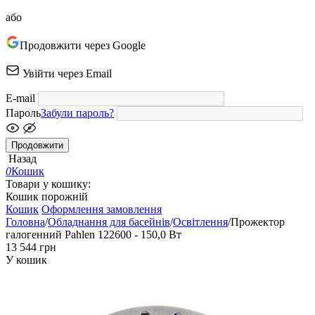
або
Продовжити через Google
Увійти через Email
E-mail
Пароль
Забули пароль?
Продовжити
Назад
0
Кошик
Товари у кошику:
Кошик порожній
Кошик
Оформлення замовлення
Головна
/
Обладнання для басейнів
/
Освітлення
/
Прожектор
галогенний Pahlen 122600 - 150,0 Вт
‍13 544‍
грн
У кошик