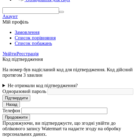
Акаунт
Мій профіль
Замовлення
Cписок порівняння
Список побажань
Увійти
Реєстрація
Код підтвердження
На номер був надісланий код для підтвердження. Код дійсний
протягом 3 хвилин
Не отримали код підтвердження?
Одноразовий пароль
Підтвердити
Назад
Телефон
Продовжити
Продовжуючи, ви підтверджуєте, що згодні увійти до
облікового запису Watermart та надаєте згоду на обробку
персональних даних.