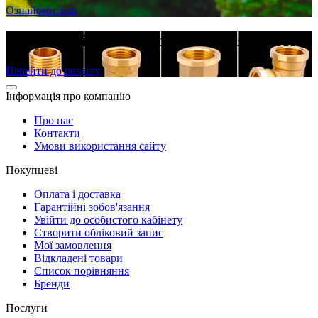
Ознайомитись
Латунні різьбові фітинги в наявності
Перейти до розділу
Інформація про компанію
Про нас
Контакти
Умови використання сайту
Покупцеві
Оплата і доставка
Гарантійні зобов'язання
Увійти до особистого кабінету
Створити обліковий запис
Мої замовлення
Відкладені товари
Список порівняння
Бренди
Послуги