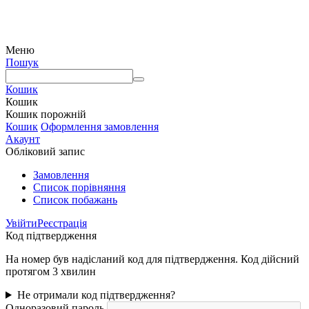
© Інтернет-магазин Watermart, 2011-2026
Будь-яке використання та копіювання матеріалів сайту допускається виключно з
письмового дозволу правовласника з обов'язковою вказівкою посилання на джерело
Меню
Пошук
Кошик
Кошик
Кошик порожній
Кошик
Оформлення замовлення
Акаунт
Обліковий запис
Замовлення
Cписок порівняння
Список побажань
Увійти
Реєстрація
Код підтвердження
На номер був надісланий код для підтвердження. Код дійсний
протягом 3 хвилин
Не отримали код підтвердження?
Одноразовий пароль