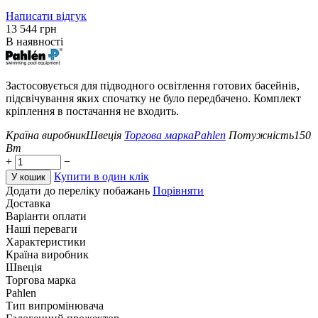
Написати відгук
‍13 544‍
грн
В наявності
Застосовується для підводного освітлення готових басейнів,
підсвічування яких спочатку не було передбачено. Комплект
кріплення в постачання не входить.
Країна виробник
Швеція
Торгова марка
Pahlen
Потужність
150
Вт
+
−
Купити в один клік
У кошик
Додати до переліку побажань
Порівняти
Доставка
Варіанти оплати
Наші переваги
Характеристики
Країна виробник
Швеція
Торгова марка
Pahlen
Тип випромінювача