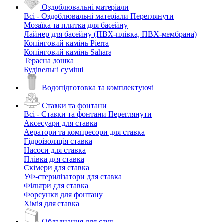
Оздоблювальні матеріали
Всі - Оздоблювальні матеріали
Переглянути
Мозаїка та плитка для басейну
Лайнер для басейну (ПВХ-плівка, ПВХ-мембрана)
Копінговий камінь Pierra
Копінговий камінь Sahara
Терасна дошка
Будівельні суміші
Водопідготовка та комплектуючі
Ставки та фонтани
Всі - Ставки та фонтани
Переглянути
Аксесуари для ставка
Аератори та компресори для ставка
Гідроізоляція ставка
Насоси для ставка
Плівка для ставка
Скімери для ставка
УФ-стерилізатори для ставка
Фільтри для ставка
Форсунки для фонтану
Хімія для ставка
Обладнання для саун