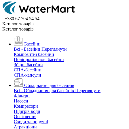
+380 67 704 54 54
Каталог товарiв
Каталог товарiв
Басейни
Всі - Басейни
Переглянути
Композитні басейни
Поліпропіленові басейни
Збірні басейни
СПА-басейни
СПА-капсули
Обладнання для басейнів
Всі - Обладнання для басейнів
Переглянути
Фільтри
Насоси
Компресори
Підігрів води
Освітлення
Сходи та поручні
Атракціони