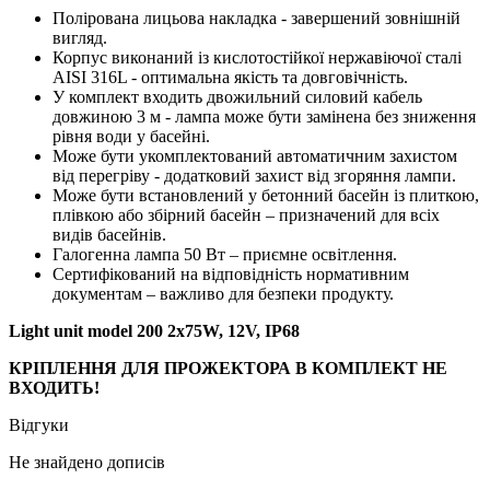
Полірована лицьова накладка - завершений зовнішній
вигляд.
Корпус виконаний із кислотостійкої нержавіючої сталі
AISI 316L - оптимальна якість та довговічність.
У комплект входить двожильний силовий кабель
довжиною 3 м - лампа може бути замінена без зниження
рівня води у басейні.
Може бути укомплектований автоматичним захистом
від перегріву - додатковий захист від згоряння лампи.
Може бути встановлений у бетонний басейн із плиткою,
плівкою або збірний басейн – призначений для всіх
видів басейнів.
Галогенна лампа 50 Вт – приємне освітлення.
Сертифікований на відповідність нормативним
документам – важливо для безпеки продукту.
Light unit model 200 2x75W, 12V, IP68
КРІПЛЕННЯ ДЛЯ ПРОЖЕКТОРА В КОМПЛЕКТ НЕ
ВХОДИТЬ!
Відгуки
Не знайдено дописів