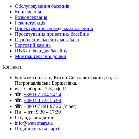
Обслуговування басейнів
Консервація
Розконсервація
Реконструкція
Проектування громадських басейнів
Проектування приватних басейнів
Оздоблення басейну мозаїкою
Бортовий камінь
ПВХ-плівка для басейну
Монтаж терасної дошки
Контакти
Київська область, Києво-Святошинський р-н, c.
Петропавлівська Борщагівка,
вул. Соборна, 2-Б, оф. 11
☎:
+380 67 704 54 54
☎:
+380 50 722 55 99
☎: +380 67 881 97 26 (Viber)
Пн. – пт.: 9:30 – 17:30
Сб., нд.: вихідний
info@watermart.ua
Подивитись на карті