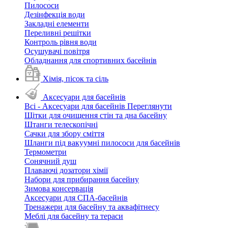
Пилососи
Дезінфекція води
Закладні елементи
Переливні решітки
Контроль рівня води
Осушувачі повітря
Обладнання для спортивних басейнів
Хімія, пісок та сіль
Аксесуари для басейнів
Всі - Аксесуари для басейнів
Переглянути
Щітки для очищення стін та дна басейну
Штанги телескопічні
Сачки для збору сміття
Шланги під вакуумні пилососи для басейнів
Термометри
Сонячний душ
Плаваючі дозатори хімії
Набори для прибирання басейну
Зимова консервація
Аксесуари для СПА-басейнів
Тренажери для басейну та аквафітнесу
Меблі для басейну та тераси