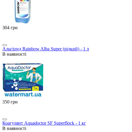
‍304‍
грн
Альгіцид Rainbow Alba Super (рідкий) - 1 л
В наявності
‍350‍
грн
Коагулянт Aquadoctor SF Superflock - 1 кг
В наявності