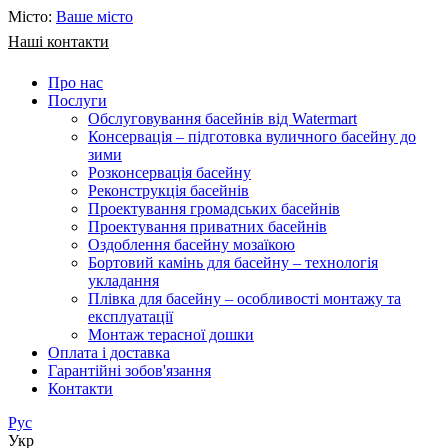
Місто:
Ваше місто
Наші контакти
Про нас
Послуги
Обслуговування басейнів від Watermart
Консервація – підготовка вуличного басейну до
зими
Розконсервація басейну
Реконструкція басейнів
Проектування громадських басейнів
Проектування приватних басейнів
Оздоблення басейну мозаїкою
Бортовий камінь для басейну – технологія
укладання
Плівка для басейну – особливості монтажу та
експлуатації
Монтаж терасної дошки
Оплата і доставка
Гарантійні зобов'язання
Контакти
Рус
Укр