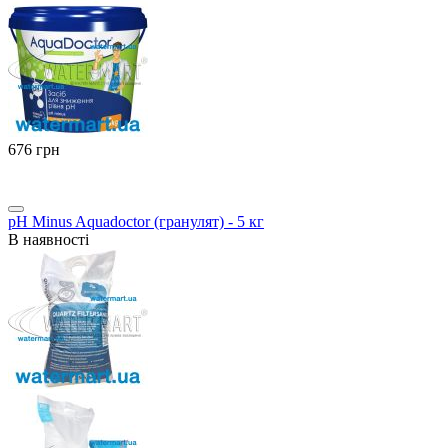
‍676‍
грн
pH Minus Aquadoctor (гранулят) - 5 кг
В наявності