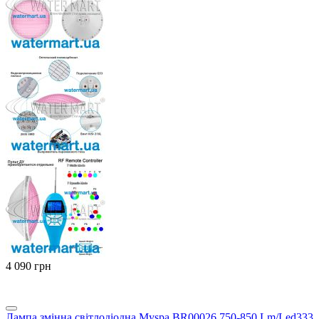
‍4 090‍
грн
Лампа змінна світлодіодна Myspa BR00026 750-850 Lm/Led333