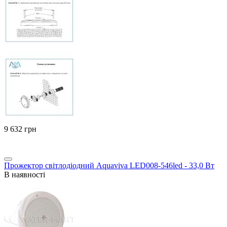
‍9 632‍
грн
Прожектор світлодіодний Aquaviva LED008-546led - 33,0 Вт
В наявності