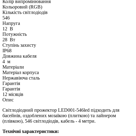
Колір випромінювання
Кольоровий (RGB)
Кількість світлодіодів
546
Напруга
12
В
Потужність
28
Вт
Ступінь захисту
IP68
Довжина кабеля
4
м
Матеріали
Матеріал корпуса
Нержавіюча сталь
Гарантія
Гарантія
12 місяців
Опис
Світлодіодний прожектор LED001-546led підходить для
басейнів, оздоблених мозаїкою (плиткою) та лайнером
(плівкою), 546 світлодіодів, кабель - 4 метри.
Технічні характеристики: