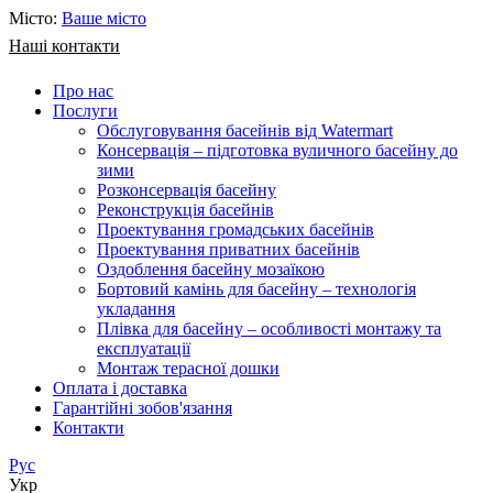
Місто:
Ваше місто
Наші контакти
Про нас
Послуги
Обслуговування басейнів від Watermart
Консервація – підготовка вуличного басейну до
зими
Розконсервація басейну
Реконструкція басейнів
Проектування громадських басейнів
Проектування приватних басейнів
Оздоблення басейну мозаїкою
Бортовий камінь для басейну – технологія
укладання
Плівка для басейну – особливості монтажу та
експлуатації
Монтаж терасної дошки
Оплата і доставка
Гарантійні зобов'язання
Контакти
Рус
Укр