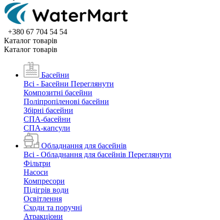
+380 67 704 54 54
Каталог товарiв
Каталог товарiв
Басейни
Всі - Басейни
Переглянути
Композитні басейни
Поліпропіленові басейни
Збірні басейни
СПА-басейни
СПА-капсули
Обладнання для басейнів
Всі - Обладнання для басейнів
Переглянути
Фільтри
Насоси
Компресори
Підігрів води
Освітлення
Сходи та поручні
Атракціони