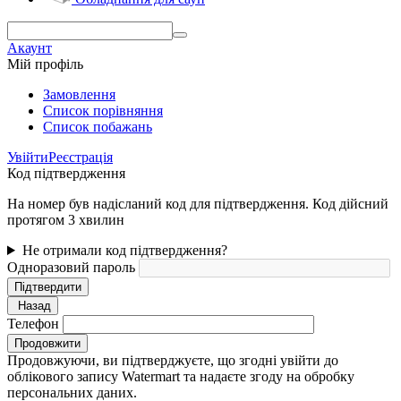
Акаунт
Мій профіль
Замовлення
Cписок порівняння
Список побажань
Увійти
Реєстрація
Код підтвердження
На номер був надісланий код для підтвердження. Код дійсний
протягом 3 хвилин
Не отримали код підтвердження?
Одноразовий пароль
Підтвердити
Назад
Телефон
Продовжити
Продовжуючи, ви підтверджуєте, що згодні увійти до
облікового запису Watermart та надаєте згоду на обробку
персональних даних.