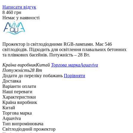
Написати відгук
‍8 460‍
грн
Немає у наявності
Прожектор із світлодіодними RGB-лампами. Має 546
світлодіодів. Підходить для освітлення плавальних бетонних
та плівкових басейнів. Потужність – 28 Вт.
Країна виробник
Китай
Торгова марка
Aquaviva
Потужність
28
Вт
Додати до переліку побажань
Порівняти
Доставка
Варіанти оплати
Наші переваги
Характеристики
Країна виробник
Китай
Торгова марка
Aquaviva
Тип випромінювача
Світлодіодний прожектор