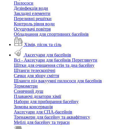
Пилососи
Дезінфекція води
Закладні елементи
Переливні решітки
Контроль рівня води
Осушувачі повітря
Обладнання для спортивних басейнів
Хімія, пісок та сіль
Аксесуари для басейнів
Всі - Аксесуари для басейнів
Переглянути
Щітки для очищення стін та дна басейну
Штанги телескопічні
Сачки для збору сміття
Шланги під вакуумні пилососи для басейнів
Термометри
Сонячний душ
Плаваючі дозатори хімії
Набори для прибирання басейну
Зимова консервація
Аксесуари для СПА-басейнів
Тренажери для басейну та аквафітнесу
Меблі для басейну та тераси