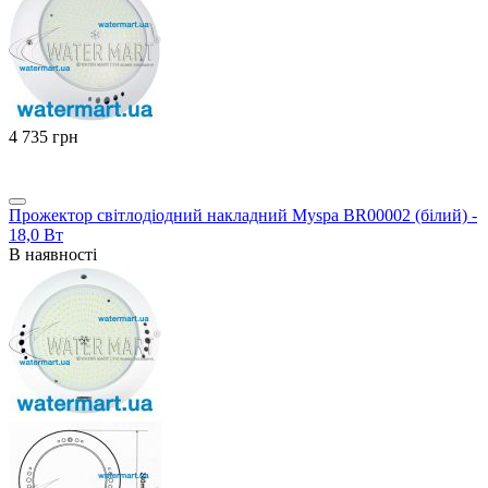
‍4 735‍
грн
Прожектор світлодіодний накладний Myspa BR00002 (білий) -
18,0 Вт
В наявності