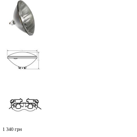
‍1 340‍
грн