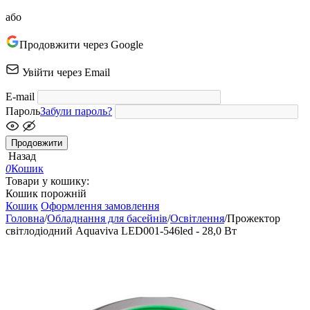
або
Продовжити через Google
Увійти через Email
E-mail
Пароль
Забули пароль?
Продовжити
Назад
0
Кошик
Товари у кошику:
Кошик порожній
Кошик
Оформлення замовлення
Головна
/
Обладнання для басейнів
/
Освітлення
/
Прожектор
світлодіодний Aquaviva LED001-546led - 28,0 Вт