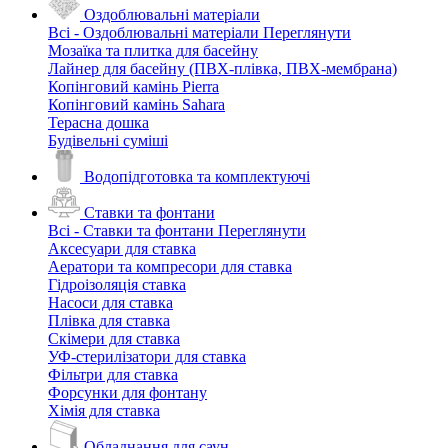
Оздоблювальні матеріали
Всі - Оздоблювальні матеріали
Переглянути
Мозаїка та плитка для басейну
Лайнер для басейну (ПВХ-плівка, ПВХ-мембрана)
Копінговий камінь Pierra
Копінговий камінь Sahara
Терасна дошка
Будівельні суміші
Водопідготовка та комплектуючі
Ставки та фонтани
Всі - Ставки та фонтани
Переглянути
Аксесуари для ставка
Аератори та компресори для ставка
Гідроізоляція ставка
Насоси для ставка
Плівка для ставка
Скімери для ставка
УФ-стерилізатори для ставка
Фільтри для ставка
Форсунки для фонтану
Хімія для ставка
Обладнання для саун