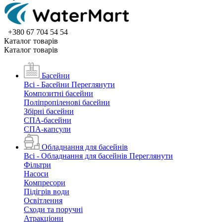
+380 67 704 54 54
Каталог товарiв
Каталог товарiв
Басейни
Всі - Басейни
Переглянути
Композитні басейни
Поліпропіленові басейни
Збірні басейни
СПА-басейни
СПА-капсули
Обладнання для басейнів
Всі - Обладнання для басейнів
Переглянути
Фільтри
Насоси
Компресори
Підігрів води
Освітлення
Сходи та поручні
Атракціони