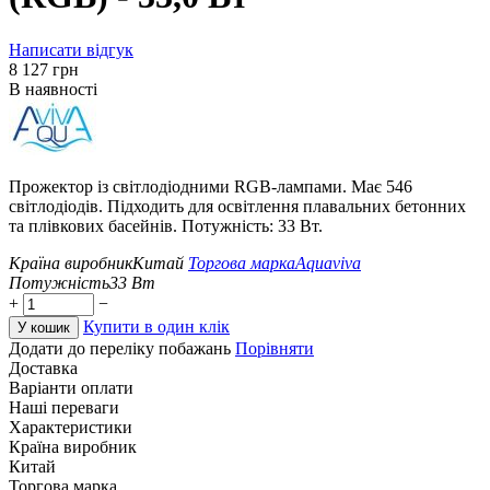
Написати відгук
‍8 127‍
грн
В наявності
Прожектор із світлодіодними RGB-лампами. Має 546
світлодіодів. Підходить для освітлення плавальних бетонних
та плівкових басейнів. Потужність: 33 Вт.
Країна виробник
Китай
Торгова марка
Aquaviva
Потужність
33
Вт
+
−
Купити в один клік
У кошик
Додати до переліку побажань
Порівняти
Доставка
Варіанти оплати
Наші переваги
Характеристики
Країна виробник
Китай
Торгова марка