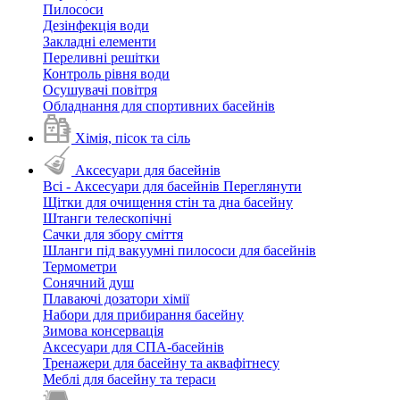
Пилососи
Дезінфекція води
Закладні елементи
Переливні решітки
Контроль рівня води
Осушувачі повітря
Обладнання для спортивних басейнів
Хімія, пісок та сіль
Аксесуари для басейнів
Всі - Аксесуари для басейнів
Переглянути
Щітки для очищення стін та дна басейну
Штанги телескопічні
Сачки для збору сміття
Шланги під вакуумні пилососи для басейнів
Термометри
Сонячний душ
Плаваючі дозатори хімії
Набори для прибирання басейну
Зимова консервація
Аксесуари для СПА-басейнів
Тренажери для басейну та аквафітнесу
Меблі для басейну та тераси