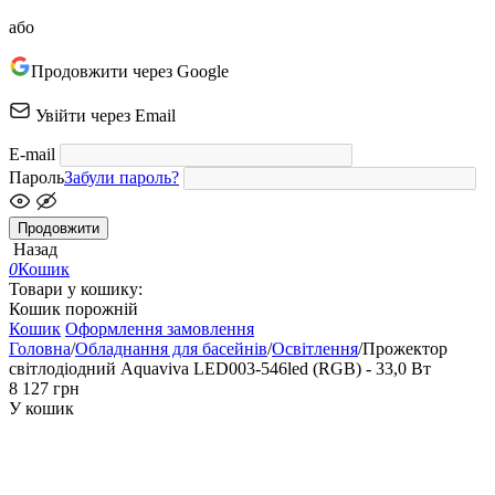
або
Продовжити через Google
Увійти через Email
E-mail
Пароль
Забули пароль?
Продовжити
Назад
0
Кошик
Товари у кошику:
Кошик порожній
Кошик
Оформлення замовлення
Головна
/
Обладнання для басейнів
/
Освітлення
/
Прожектор
світлодіодний Aquaviva LED003-546led (RGB) - 33,0 Вт
‍8 127‍
грн
У кошик