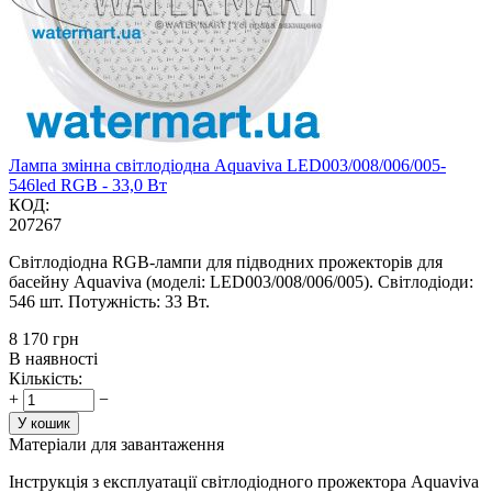
Лампа змінна світлодіодна Aquaviva LED003/008/006/005-
546led RGB - 33,0 Вт
КОД:
207267
Світлодіодна RGB-лампи для підводних прожекторів для
басейну Aquaviva (моделі: LED003/008/006/005). Світлодіоди:
546 шт. Потужність: 33 Вт.
‍8 170‍
грн
В наявності
Кількість:
+
−
У кошик
Матеріали для завантаження
Інструкція з експлуатації світлодіодного прожектора Aquaviva