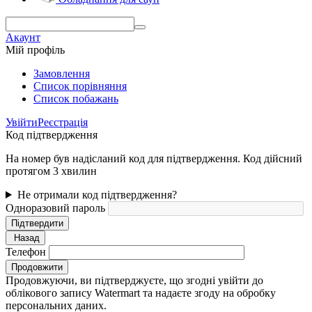
Акаунт
Мій профіль
Замовлення
Cписок порівняння
Список побажань
Увійти
Реєстрація
Код підтвердження
На номер був надісланий код для підтвердження. Код дійсний
протягом 3 хвилин
Не отримали код підтвердження?
Одноразовий пароль
Підтвердити
Назад
Телефон
Продовжити
Продовжуючи, ви підтверджуєте, що згодні увійти до
облікового запису Watermart та надаєте згоду на обробку
персональних даних.