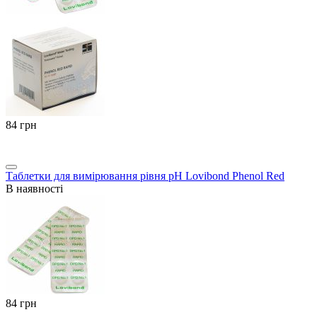
‍84‍
грн
Таблетки для вимірювання рівня pH Lovibond Phenol Red
В наявності
‍84‍
грн