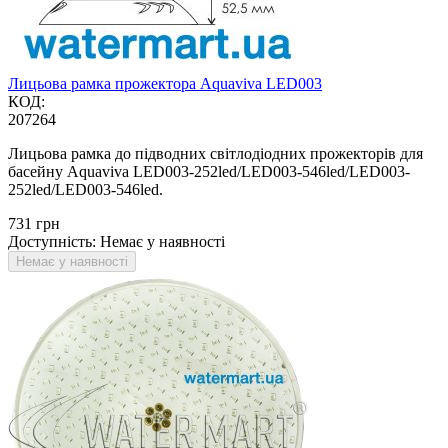
Лицьова рамка прожектора Aquaviva LED003
КОД:
207264
Лицьова рамка до підводних світлодіодних прожекторів для
басейну Aquaviva LED003-252led/LED003-546led/LED003-
252led/LED003-546led.
‍731‍
грн
Доступність:
Немає у наявності
Немає у наявності