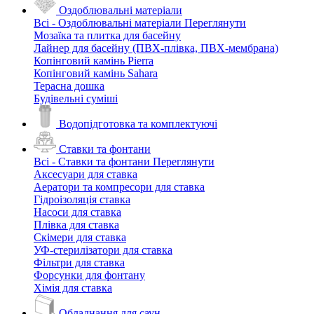
Оздоблювальні матеріали
Всі - Оздоблювальні матеріали
Переглянути
Мозаїка та плитка для басейну
Лайнер для басейну (ПВХ-плівка, ПВХ-мембрана)
Копінговий камінь Pierra
Копінговий камінь Sahara
Терасна дошка
Будівельні суміші
Водопідготовка та комплектуючі
Ставки та фонтани
Всі - Ставки та фонтани
Переглянути
Аксесуари для ставка
Аератори та компресори для ставка
Гідроізоляція ставка
Насоси для ставка
Плівка для ставка
Скімери для ставка
УФ-стерилізатори для ставка
Фільтри для ставка
Форсунки для фонтану
Хімія для ставка
Обладнання для саун