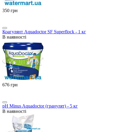
‍350‍
грн
Коагулянт Aquadoctor SF Superflock - 1 кг
В наявності
‍676‍
грн
pH Minus Aquadoctor (гранулят) - 5 кг
В наявності