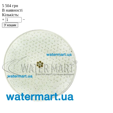
‍5 504‍
грн
В наявності
Кількість:
+
−
У кошик