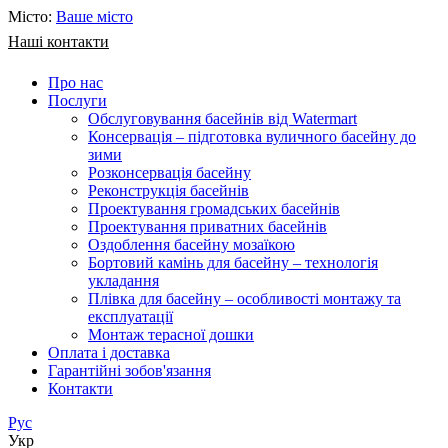
Місто:
Ваше місто
Наші контакти
Про нас
Послуги
Обслуговування басейнів від Watermart
Консервація – підготовка вуличного басейну до
зими
Розконсервація басейну
Реконструкція басейнів
Проектування громадських басейнів
Проектування приватних басейнів
Оздоблення басейну мозаїкою
Бортовий камінь для басейну – технологія
укладання
Плівка для басейну – особливості монтажу та
експлуатації
Монтаж терасної дошки
Оплата і доставка
Гарантійні зобов'язання
Контакти
Рус
Укр