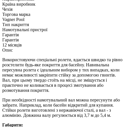
Країна виробник
Чехія
Торгова марка
Vagner Pool
Тип накриття
Намотувальні пристрої
Гарантія
Гарантія
12 місяців
Опис
Використовуючи спеціальні ролети, вдається швидко та рівно
розстелити будь-яке покриття для басейну. Навивальна
пересувна ролета є ідеальним вибором у тих випадках, коли
немає можливості закріпити стійку за допомогою гвинтів.
Вал, при цьому твердо стоїть на місці, не зміщується і
практично не коливається в процесі змотування або
розмотування покриття.
При необхідності намотувальний вал можна пересунути або
забрати. Наприклад, коли басейн відкритий для купання.
Стійки ролети виготовлені з нержавіючої сталі, а вал - з
алюмінію. Довжина валу регулюється від 3,7 м до 5,4 м.
Габарити: