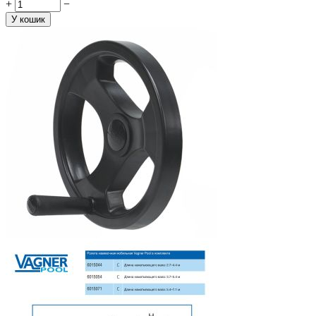
+
−
У кошик