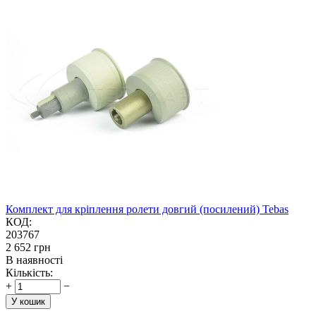
Комплект для кріплення ролети довгий (посилений) Tebas
КОД:
203767
‍2 652‍
грн
В наявності
Кількість:
+
−
У кошик