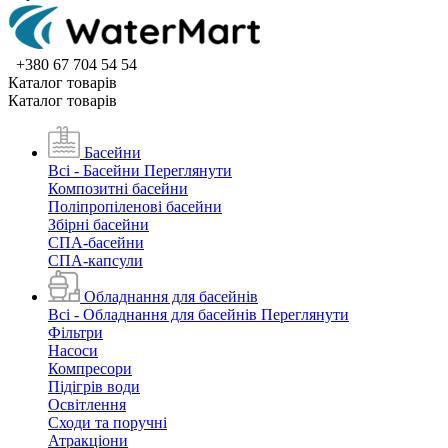
+380 67 704 54 54
Каталог товарiв
Каталог товарiв
Басейни
Всі - Басейни
Переглянути
Композитні басейни
Поліпропіленові басейни
Збірні басейни
СПА-басейни
СПА-капсули
Обладнання для басейнів
Всі - Обладнання для басейнів
Переглянути
Фільтри
Насоси
Компресори
Підігрів води
Освітлення
Сходи та поручні
Атракціони