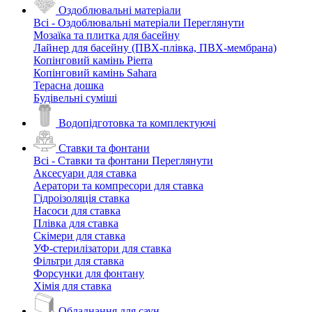
Оздоблювальні матеріали
Всі - Оздоблювальні матеріали
Переглянути
Мозаїка та плитка для басейну
Лайнер для басейну (ПВХ-плівка, ПВХ-мембрана)
Копінговий камінь Pierra
Копінговий камінь Sahara
Терасна дошка
Будівельні суміші
Водопідготовка та комплектуючі
Ставки та фонтани
Всі - Ставки та фонтани
Переглянути
Аксесуари для ставка
Аератори та компресори для ставка
Гідроізоляція ставка
Насоси для ставка
Плівка для ставка
Скімери для ставка
УФ-стерилізатори для ставка
Фільтри для ставка
Форсунки для фонтану
Хімія для ставка
Обладнання для саун