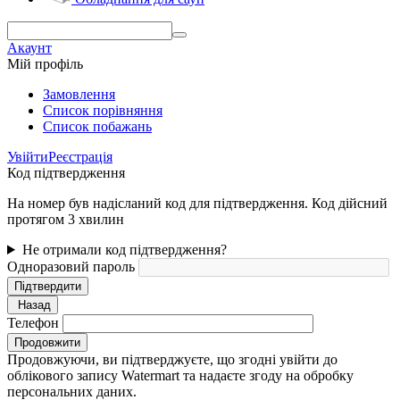
Акаунт
Мій профіль
Замовлення
Cписок порівняння
Список побажань
Увійти
Реєстрація
Код підтвердження
На номер був надісланий код для підтвердження. Код дійсний
протягом 3 хвилин
Не отримали код підтвердження?
Одноразовий пароль
Підтвердити
Назад
Телефон
Продовжити
Продовжуючи, ви підтверджуєте, що згодні увійти до
облікового запису Watermart та надаєте згоду на обробку
персональних даних.