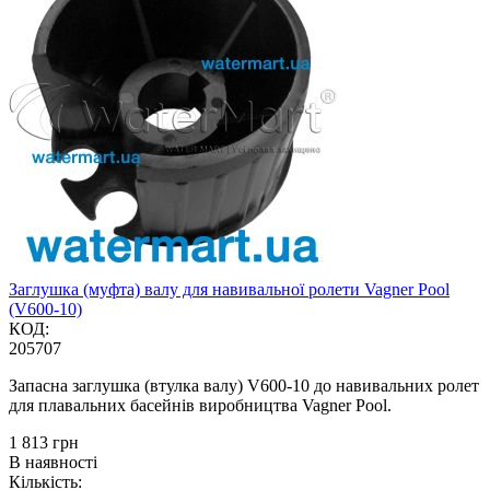
Заглушка (муфта) валу для навивальної ролети Vagner Pool
(V600-10)
КОД:
205707
Запасна заглушка (втулка валу) V600-10 до навивальних ролет
для плавальних басейнів виробництва Vagner Pool.
‍1 813‍
грн
В наявності
Кількість: