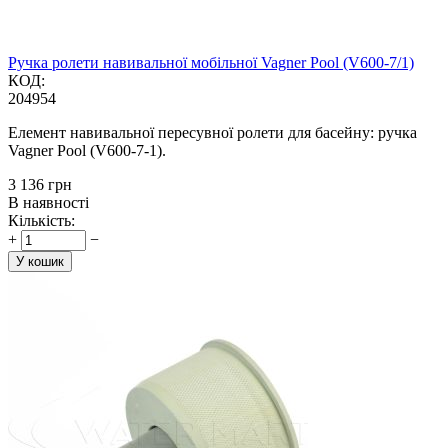
Ручка ролети навивальної мобільної Vagner Pool (V600-7/1)
КОД:
204954
Елемент навивальної пересувної ролети для басейну: ручка
Vagner Pool (V600-7-1).
‍3 136‍
грн
В наявності
Кількість:
+
−
У кошик