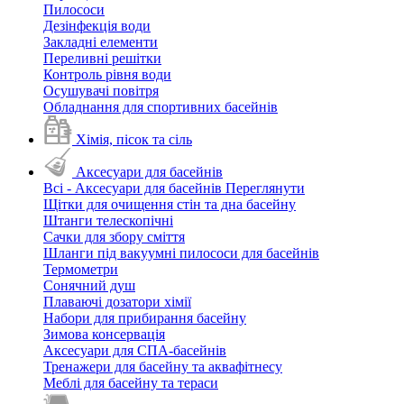
Пилососи
Дезінфекція води
Закладні елементи
Переливні решітки
Контроль рівня води
Осушувачі повітря
Обладнання для спортивних басейнів
Хімія, пісок та сіль
Аксесуари для басейнів
Всі - Аксесуари для басейнів
Переглянути
Щітки для очищення стін та дна басейну
Штанги телескопічні
Сачки для збору сміття
Шланги під вакуумні пилососи для басейнів
Термометри
Сонячний душ
Плаваючі дозатори хімії
Набори для прибирання басейну
Зимова консервація
Аксесуари для СПА-басейнів
Тренажери для басейну та аквафітнесу
Меблі для басейну та тераси