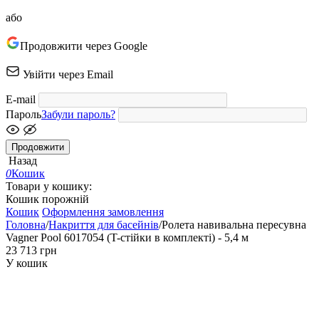
або
Продовжити через Google
Увійти через Email
E-mail
Пароль
Забули пароль?
Продовжити
Назад
0
Кошик
Товари у кошику:
Кошик порожній
Кошик
Оформлення замовлення
Головна
/
Накриття для басейнів
/
Ролета навивальна пересувна
Vagner Pool 6017054 (T-стійки в комплекті) - 5,4 м
‍23 713‍
грн
У кошик