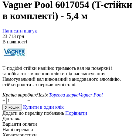
Vagner Pool 6017054 (T-стійки
в комплекті) - 5,4 м
Написати відгук
‍23 713‍
грн
В наявності
Т-подібні стійки надійно тримають вал на поверхні і
запобігають зміщенню плівки під час змотування.
Намотувальний вал виконаний з анодованого алюмінію,
стійки ролети - з нержавіючої сталі.
Країна виробник
Чехія
Торгова марка
Vagner Pool
+
−
Купити в один клік
У кошик
Додати до переліку побажань
Порівняти
Доставка
Варіанти оплати
Наші переваги
Характеристики