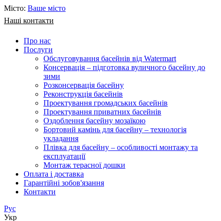
Місто:
Ваше місто
Наші контакти
Про нас
Послуги
Обслуговування басейнів від Watermart
Консервація – підготовка вуличного басейну до
зими
Розконсервація басейну
Реконструкція басейнів
Проектування громадських басейнів
Проектування приватних басейнів
Оздоблення басейну мозаїкою
Бортовий камінь для басейну – технологія
укладання
Плівка для басейну – особливості монтажу та
експлуатації
Монтаж терасної дошки
Оплата і доставка
Гарантійні зобов'язання
Контакти
Рус
Укр