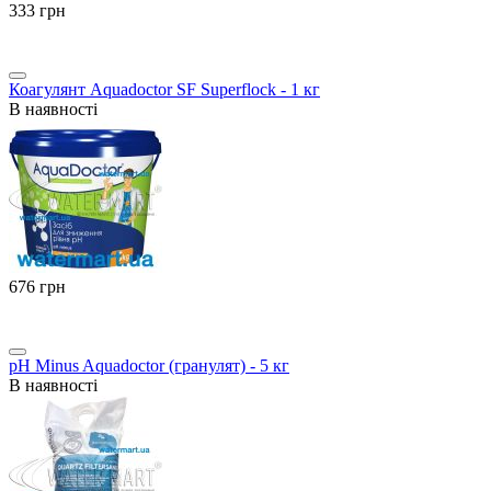
‍333‍
грн
Коагулянт Aquadoctor SF Superflock - 1 кг
В наявності
‍676‍
грн
pH Minus Aquadoctor (гранулят) - 5 кг
В наявності