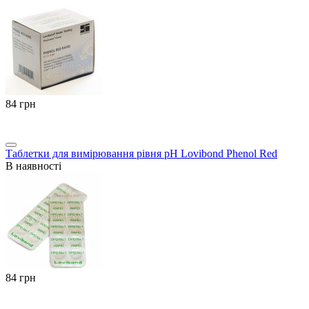
‍84‍
грн
Таблетки для вимірювання рівня pH Lovibond Phenol Red
В наявності
‍84‍
грн