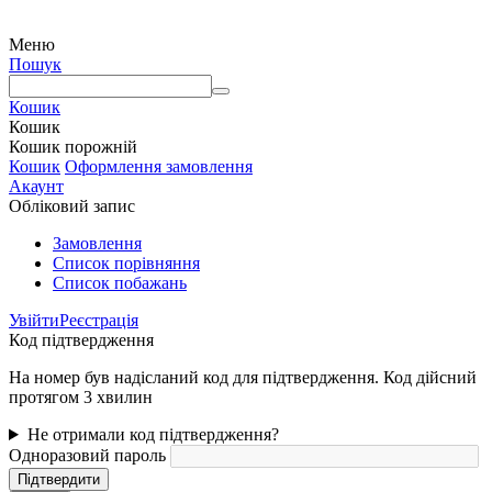
письмового дозволу правовласника з обов'язковою вказівкою посилання на джерело
Меню
Пошук
Кошик
Кошик
Кошик порожній
Кошик
Оформлення замовлення
Акаунт
Обліковий запис
Замовлення
Cписок порівняння
Список побажань
Увійти
Реєстрація
Код підтвердження
На номер був надісланий код для підтвердження. Код дійсний
протягом 3 хвилин
Не отримали код підтвердження?
Одноразовий пароль
Підтвердити