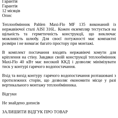
Гарантія
Гарантія
12 місяців
Опис
Теплообмінник Pahlen Maxi-Flo MF 135 виконаний із
нержавіючої сталі AISI 316L. Кожен екземпляр тестується на
щільність та герметичність конструкції, що виключає
можливість шлюбу. Для своєї потужності має компактні
розміри і не вимагає багато простору при монтажі.
В комплект постачання входять нержавіючі хомути для
кріплення на стіну. Завдяки своїй конструкції теплообмінник
Maxi-Flo 40 кВт має високий ККД і дозволяє мінімізувати
тиск у контурі гарячого водопостачання.
Вхід та вихід контуру гарячого водопостачання розташовані з
протилежних сторін, що дозволяє економити місце у разі
вертикального монтажу теплообмінника.
Відгуки
Не знайдено дописів
ЗАЛИШИТИ ВIДГУК ПРО ТОВАР