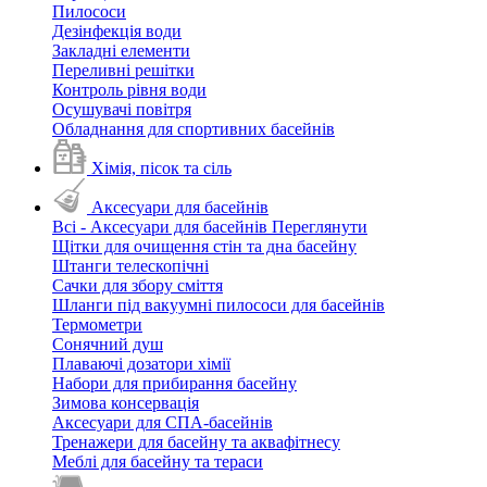
Пилососи
Дезінфекція води
Закладні елементи
Переливні решітки
Контроль рівня води
Осушувачі повітря
Обладнання для спортивних басейнів
Хімія, пісок та сіль
Аксесуари для басейнів
Всі - Аксесуари для басейнів
Переглянути
Щітки для очищення стін та дна басейну
Штанги телескопічні
Сачки для збору сміття
Шланги під вакуумні пилососи для басейнів
Термометри
Сонячний душ
Плаваючі дозатори хімії
Набори для прибирання басейну
Зимова консервація
Аксесуари для СПА-басейнів
Тренажери для басейну та аквафітнесу
Меблі для басейну та тераси