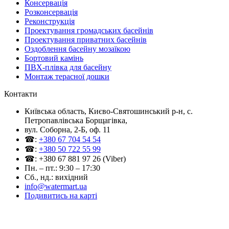
Консервація
Розконсервація
Реконструкція
Проектування громадських басейнів
Проектування приватних басейнів
Оздоблення басейну мозаїкою
Бортовий камінь
ПВХ-плівка для басейну
Монтаж терасної дошки
Контакти
Київська область, Києво-Святошинський р-н, c.
Петропавлівська Борщагівка,
вул. Соборна, 2-Б, оф. 11
☎:
+380 67 704 54 54
☎:
+380 50 722 55 99
☎: +380 67 881 97 26 (Viber)
Пн. – пт.: 9:30 – 17:30
Сб., нд.: вихідний
info@watermart.ua
Подивитись на карті
© Інтернет-магазин Watermart, 2011-2026
Будь-яке використання та копіювання матеріалів сайту допускається виключно з