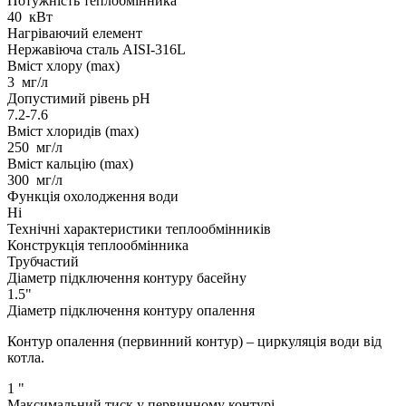
Потужність теплобмінника
40
кВт
Нагріваючий елемент
Нержавіюча сталь AISI-316L
Вміст хлору (max)
3
мг/л
Допустимий рівень pH
7.2-7.6
Вміст хлоридів (max)
250
мг/л
Вміст кальцію (max)
300
мг/л
Функція охолодження води
Ні
Технічні характеристики теплообмінників
Конструкція теплообмінника
Трубчастий
Діаметр підключення контуру басейну
1.5"
Діаметр підключення контуру опалення
Контур опалення (первинний контур) – циркуляція води від
котла.
1
"
Максимальний тиск у первинному контурі