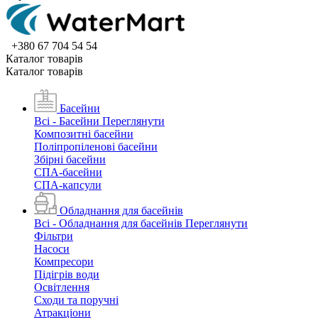
+380 67 704 54 54
Каталог товарiв
Каталог товарiв
Басейни
Всі - Басейни
Переглянути
Композитні басейни
Поліпропіленові басейни
Збірні басейни
СПА-басейни
СПА-капсули
Обладнання для басейнів
Всі - Обладнання для басейнів
Переглянути
Фільтри
Насоси
Компресори
Підігрів води
Освітлення
Сходи та поручні
Атракціони