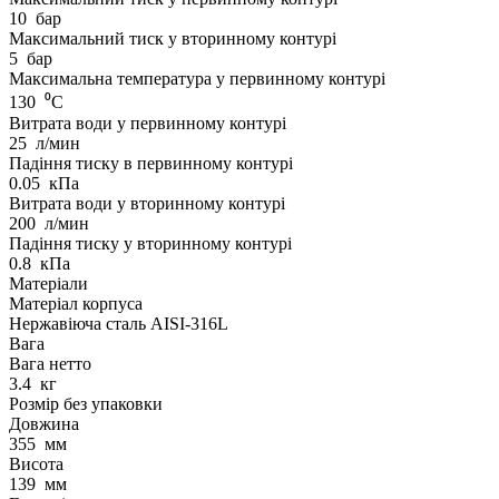
10
бар
Максимальний тиск у вторинному контурі
5
бар
Максимальна температура у первинному контурі
130
⁰С
Витрата води у первинному контурі
25
л/мин
Падіння тиску в первинному контурі
0.05
кПа
Витрата води у вторинному контурі
200
л/мин
Падіння тиску у вторинному контурі
0.8
кПа
Матеріали
Матеріал корпуса
Нержавіюча сталь AISI-316L
Вага
Вага нетто
3.4
кг
Розмір без упаковки
Довжина
355
мм
Висота
139
мм