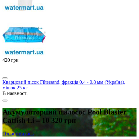
‍420‍
грн
Кварцовий пісок Filtersand, фракція 0.4 - 0.8 мм (Україна),
мішок 25 кг
В наявності
Акумуляторний пилосос Pool Blaster
Catfish Li – 10 320 грн
Ознайомитись