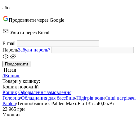
або
Продовжити через Google
Увійти через Email
E-mail
Пароль
Забули пароль?
Продовжити
Назад
0
Кошик
Товари у кошику:
Кошик порожній
Кошик
Оформлення замовлення
Головна
/
Обладнання для басейнів
/
Підігрів води
/
Інші нагрівачі
Pahlen
/
Теплообмінник Pahlen Maxi-Flo 135 - 40,0 кВт
‍23 965‍
грн
У кошик