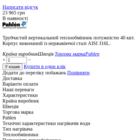
Написати відгук
‍23 965‍
грн
В наявності
Трубчастий вертикальний теплообмінник потужністю 40 квт.
Корпус виконаний із нержавіючої сталі AISI 316L.
Країна виробник
Швеція
Торгова марка
Pahlen
+
−
Купити в один клік
У кошик
Додати до переліку побажань
Порівняти
Доставка
Варіанти оплати
Наші переваги
Характеристики
Країна виробник
Швеція
Торгова марка
Pahlen
Технічні характеристики нагрівачів води
Тип нагрівача
Теплообмінники