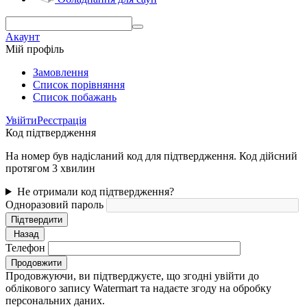
Акаунт
Мій профіль
Замовлення
Cписок порівняння
Список побажань
Увійти
Реєстрація
Код підтвердження
На номер був надісланий код для підтвердження. Код дійсний
протягом 3 хвилин
Не отримали код підтвердження?
Одноразовий пароль
Підтвердити
Назад
Телефон
Продовжити
Продовжуючи, ви підтверджуєте, що згодні увійти до
облікового запису Watermart та надаєте згоду на обробку
персональних даних.