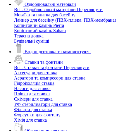
Оздоблювальні матеріали
Всі - Оздоблювальні матеріали
Переглянути
Мозаїка та плитка для басейну
Лайнер для басейну (ПВХ-плівка, ПВХ-мембрана)
Копінговий камінь Pierra
Копінговий камінь Sahara
Терасна дошка
Будівельні суміші
Водопідготовка та комплектуючі
Ставки та фонтани
Всі - Ставки та фонтани
Переглянути
Аксесуари для ставка
Аератори та компресори для ставка
Гідроізоляція ставка
Насоси для ставка
Плівка для ставка
Скімери для ставка
УФ-стерилізатори для ставка
Фільтри для ставка
Форсунки для фонтану
Хімія для ставка
Обладнання для саун