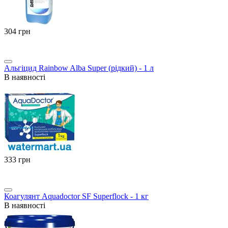
‍304‍
грн
Альгіцид Rainbow Alba Super (рідкий) - 1 л
В наявності
‍333‍
грн
Коагулянт Aquadoctor SF Superflock - 1 кг
В наявності