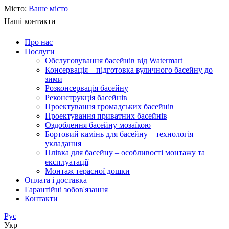
Місто:
Ваше місто
Наші контакти
Про нас
Послуги
Обслуговування басейнів від Watermart
Консервація – підготовка вуличного басейну до
зими
Розконсервація басейну
Реконструкція басейнів
Проектування громадських басейнів
Проектування приватних басейнів
Оздоблення басейну мозаїкою
Бортовий камінь для басейну – технологія
укладання
Плівка для басейну – особливості монтажу та
експлуатації
Монтаж терасної дошки
Оплата і доставка
Гарантійні зобов'язання
Контакти
Рус
Укр