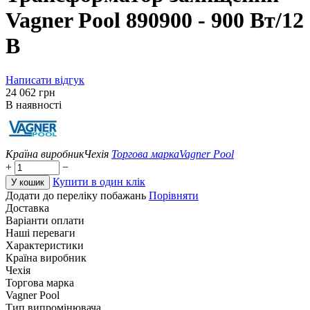
Vagner Pool 890900 - 900 Вт/12
В
Написати відгук
‍24 062‍
грн
В наявності
Країна виробник
Чехія
Торгова марка
Vagner Pool
+
−
Купити в один клік
У кошик
Додати до переліку побажань
Порівняти
Доставка
Варіанти оплати
Наші переваги
Характеристики
Країна виробник
Чехія
Торгова марка
Vagner Pool
Тип випромінювача