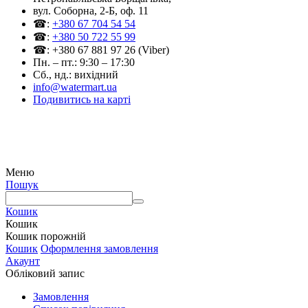
вул. Соборна, 2-Б, оф. 11
☎:
+380 67 704 54 54
☎:
+380 50 722 55 99
☎: +380 67 881 97 26 (Viber)
Пн. – пт.: 9:30 – 17:30
Сб., нд.: вихідний
info@watermart.ua
Подивитись на карті
© Інтернет-магазин Watermart, 2011-2026
Будь-яке використання та копіювання матеріалів сайту допускається виключно з
письмового дозволу правовласника з обов'язковою вказівкою посилання на джерело
Меню
Пошук
Кошик
Кошик
Кошик порожній
Кошик
Оформлення замовлення
Акаунт
Обліковий запис
Замовлення