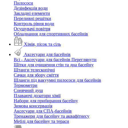
Пилососи
Дезінфекція води
Закладні елементи
Переливні решітки
Контроль рівня води
Осушувачі повітря
Обладнання для спортивних басейнів
Хімія, пісок та сіль
Аксесуари для басейнів
Всі - Аксесуари для басейнів
Переглянути
Щітки для очищення стін та дна басейну
Штанги телескопічні
Сачки для збору сміття
Шланги під вакуумні пилососи для басейнів
Термометри
Сонячний душ
Плаваючі дозатори хімії
Набори для прибирання басейну
Зимова консервація
Аксесуари для СПА-басейнів
Тренажери для басейну та аквафітнесу
Меблі для басейну та тераси