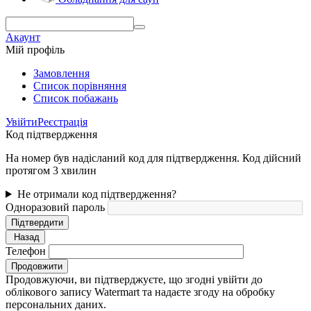
Акаунт
Мій профіль
Замовлення
Cписок порівняння
Список побажань
Увійти
Реєстрація
Код підтвердження
На номер був надісланий код для підтвердження. Код дійсний
протягом 3 хвилин
Не отримали код підтвердження?
Одноразовий пароль
Підтвердити
Назад
Телефон
Продовжити
Продовжуючи, ви підтверджуєте, що згодні увійти до
облікового запису Watermart та надаєте згоду на обробку
персональних даних.