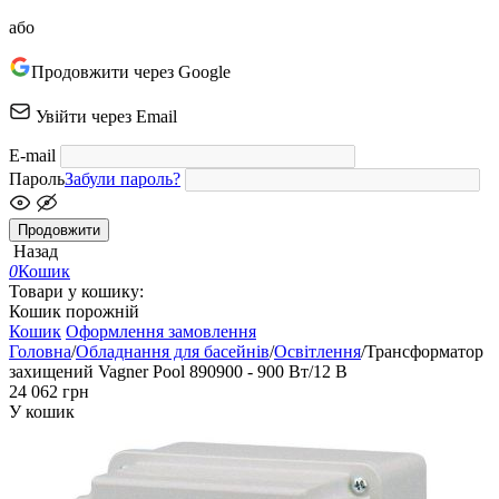
або
Продовжити через Google
Увійти через Email
E-mail
Пароль
Забули пароль?
Продовжити
Назад
0
Кошик
Товари у кошику:
Кошик порожній
Кошик
Оформлення замовлення
Головна
/
Обладнання для басейнів
/
Освітлення
/
Трансформатор
захищений Vagner Pool 890900 - 900 Вт/12 В
‍24 062‍
грн
У кошик