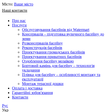
Місто:
Ваше місто
Наші контакти
Про нас
Послуги
Обслуговування басейнів від Watermart
Консервація – підготовка вуличного басейну до
зими
Розконсервація басейну
Реконструкція басейнів
Проектування громадських басейнів
Проектування приватних басейнів
Оздоблення басейну мозаїкою
Бортовий камінь для басейну – технологія
укладання
Плівка для басейну – особливості монтажу та
експлуатації
Монтаж терасної дошки
Оплата і доставка
Гарантійні зобов'язання
Контакти
Рус
Укр