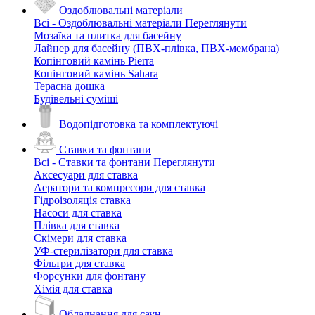
Оздоблювальні матеріали
Всі - Оздоблювальні матеріали
Переглянути
Мозаїка та плитка для басейну
Лайнер для басейну (ПВХ-плівка, ПВХ-мембрана)
Копінговий камінь Pierra
Копінговий камінь Sahara
Терасна дошка
Будівельні суміші
Водопідготовка та комплектуючі
Ставки та фонтани
Всі - Ставки та фонтани
Переглянути
Аксесуари для ставка
Аератори та компресори для ставка
Гідроізоляція ставка
Насоси для ставка
Плівка для ставка
Скімери для ставка
УФ-стерилізатори для ставка
Фільтри для ставка
Форсунки для фонтану
Хімія для ставка
Обладнання для саун