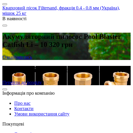
Кварцовий пісок Filtersand, фракція 0.4 - 0.8 мм (Україна),
мішок 25 кг
В наявності
Акумуляторний пилосос Pool Blaster
Catfish Li – 10 320 грн
Ознайомитись
Латунні різьбові фітинги в наявності
Перейти до розділу
Інформація про компанію
Про нас
Контакти
Умови використання сайту
Покупцеві