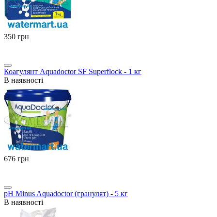
‍350‍
грн
Коагулянт Aquadoctor SF Superflock - 1 кг
В наявності
‍676‍
грн
pH Minus Aquadoctor (гранулят) - 5 кг
В наявності