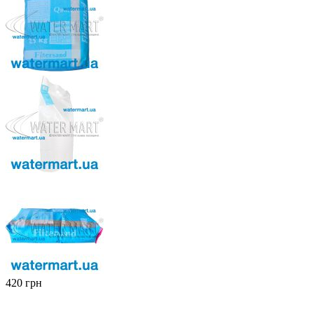
‍420‍
грн