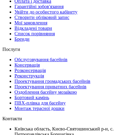
Оплата і доставка
Гарантійні зобов'язання
Увійти до особистого кабінету
Створити обліковий запис
Мої замовлення
Відкладені товари
Список порівняння
Бренди
Послуги
Обслуговування басейнів
Консервація
Розконсервація
Реконструкція
Проектування громадських басейнів
Проектування приватних басейнів
Оздоблення басейну мозаїкою
Бортовий камінь
ПВХ-плівка для басейну
Монтаж терасної дошки
Контакти
Київська область, Києво-Святошинський р-н, c.
Петропавлівська Борщагівка,