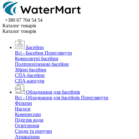
+380 67 704 54 54
Каталог товарiв
Каталог товарiв
Басейни
Всі - Басейни
Переглянути
Композитні басейни
Поліпропіленові басейни
Збірні басейни
СПА-басейни
СПА-капсули
Обладнання для басейнів
Всі - Обладнання для басейнів
Переглянути
Фільтри
Насоси
Компресори
Підігрів води
Освітлення
Сходи та поручні
Атракціони