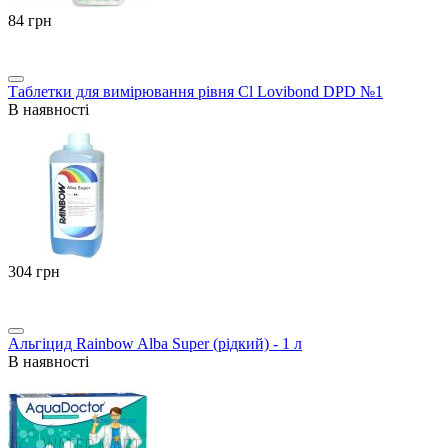
‍84‍
грн
Таблетки для вимірювання рівня Cl Lovibond DPD №1
В наявності
‍304‍
грн
Альгіцид Rainbow Alba Super (рідкий) - 1 л
В наявності