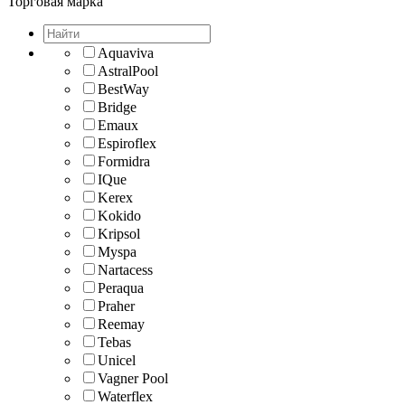
Торговая марка
Aquaviva
AstralPool
BestWay
Bridge
Emaux
Espiroflex
Formidra
IQue
Kerex
Kokido
Kripsol
Myspa
Nartacess
Peraqua
Praher
Reemay
Tebas
Unicel
Vagner Pool
Waterflex