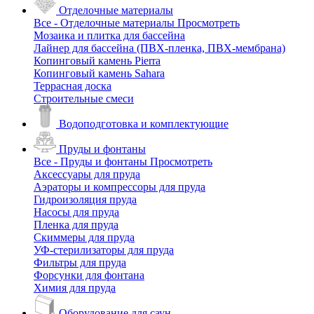
Отделочные материалы
Все - Отделочные материалы
Просмотреть
Мозаика и плитка для бассейна
Лайнер для бассейна (ПВХ-пленка, ПВХ-мембрана)
Копинговый камень Pierra
Копинговый камень Sahara
Террасная доска
Строительные смеси
Водоподготовка и комплектующие
Пруды и фонтаны
Все - Пруды и фонтаны
Просмотреть
Аксессуары для пруда
Аэраторы и компрессоры для пруда
Гидроизоляция пруда
Насосы для пруда
Пленка для пруда
Скиммеры для пруда
УФ-стерилизаторы для пруда
Фильтры для пруда
Форсунки для фонтана
Химия для пруда
Оборудование для саун