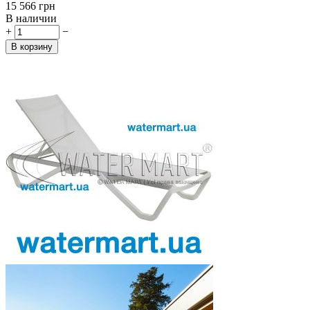
‍15 566‍
грн
В наличии
+
−
В корзину