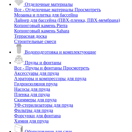
Отделочные материалы
Все - Отделочные материалы
Просмотреть
Мозаика и плитка для бассейна
Лайнер для бассейна (ПВХ-пленка, ПВХ-мембрана)
Копинговый камень Pierra
Копинговый камень Sahara
Террасная доска
Строительные смеси
Водоподготовка и комплектующие
Пруды и фонтаны
Все - Пруды и фонтаны
Просмотреть
Аксессуары для пруда
Аэраторы и компрессоры для пруда
Гидроизоляция пруда
Насосы для пруда
Пленка для пруда
Скиммеры для пруда
УФ-стерилизаторы для пруда
Фильтры для пруда
Форсунки для фонтана
Химия для пруда
Оборудование для саун