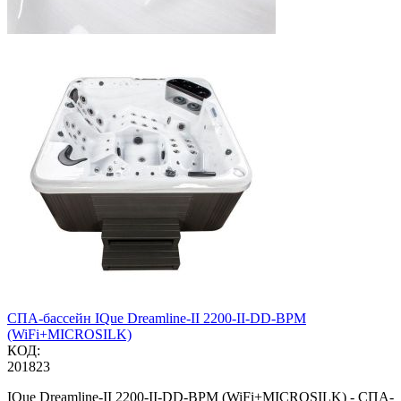
СПА-бассейн IQue Dreamline-II 2200-II-DD-BPM
(WiFi+MICROSILK)
КОД:
201823
IQue Dreamline-II 2200-II-DD-BPM (WiFi+MICROSILK) - СПА-