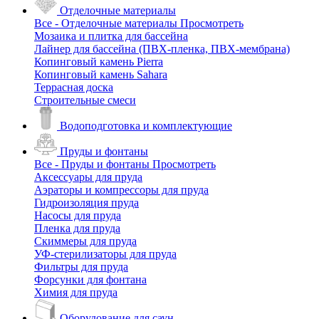
Отделочные материалы
Все - Отделочные материалы
Просмотреть
Мозаика и плитка для бассейна
Лайнер для бассейна (ПВХ-пленка, ПВХ-мембрана)
Копинговый камень Pierra
Копинговый камень Sahara
Террасная доска
Строительные смеси
Водоподготовка и комплектующие
Пруды и фонтаны
Все - Пруды и фонтаны
Просмотреть
Аксессуары для пруда
Аэраторы и компрессоры для пруда
Гидроизоляция пруда
Насосы для пруда
Пленка для пруда
Скиммеры для пруда
УФ-стерилизаторы для пруда
Фильтры для пруда
Форсунки для фонтана
Химия для пруда
Оборудование для саун