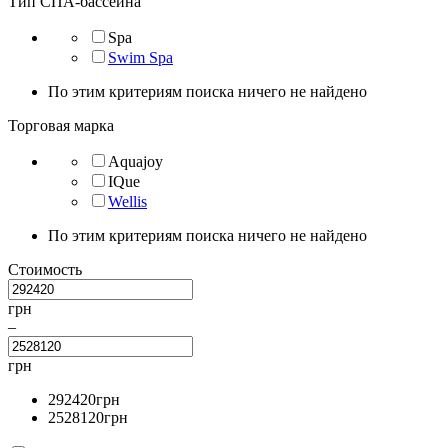
Тип СПА-бассейна
Spa
Swim Spa
По этим критериям поиска ничего не найдено
Торговая марка
Aquajoy
IQue
Wellis
По этим критериям поиска ничего не найдено
Стоимость
грн
–
грн
292420
грн
2528120
грн