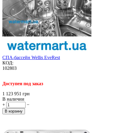
СПА-бассейн Wellis EveRest
КОД:
102803
Доступен под заказ
‍1 123 951‍
грн
В наличии
+
−
В корзину