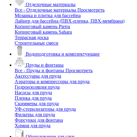
Отделочные материалы
Все - Отделочные материалы
Просмотреть
Мозаика и плитка для бассейна
Лайнер для бассейна (ПВХ-пленка, ПВХ-мембрана)
Копинговый камень Pierra
Копинговый камень Sahara
Террасная доска
Строительные смеси
Водоподготовка и комплектующие
Пруды и фонтаны
Все - Пруды и фонтаны
Просмотреть
Аксессуары для пруда
Аэраторы и компрессоры для пруда
Гидроизоляция пруда
Насосы для пруда
Пленка для пруда
Скиммеры для пруда
УФ-стерилизаторы для пруда
Фильтры для пруда
Форсунки для фонтана
Химия для пруда
Оборудование для саун