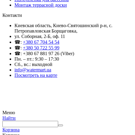
Монтаж террасной доски
Контакти
Киевская область, Киево-Святошинский р-н, c.
Петропавловская Борщаговка,
ул. Соборная, 2-Б, оф. 11
☎:
+380 67 704 54 54
☎:
+380 50 722 55 99
☎: +380 67 881 97 26 (Viber)
Пн. – пт.: 9:30 – 17:30
Сб., вс.: выходной
info@watermart.ua
Посмотреть на карте
© Интернет-магазин Watermart, 2011-2026
Любое использование и копирование материалов сайта допускается исключительно с
письменного разрешения правообладателя с обязательным указанием ссылки на
источник
Меню
Найти
Корзина