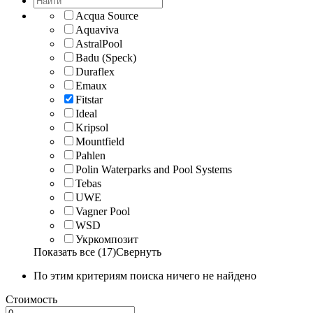
Acqua Source
Aquaviva
AstralPool
Badu (Speck)
Duraflex
Emaux
Fitstar
Ideal
Kripsol
Mountfield
Pahlen
Polin Waterparks and Pool Systems
Tebas
UWE
Vagner Pool
WSD
Укркомпозит
Показать все (17)
Свернуть
По этим критериям поиска ничего не найдено
Стоимость