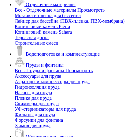
Отделочные материалы
Все - Отделочные материалы
Просмотреть
Мозаика и плитка для бассейна
Лайнер для бассейна (ПВХ-пленка, ПВХ-мембрана)
Копинговый камень Pierra
Копинговый камень Sahara
Террасная доска
Строительные смеси
Водоподготовка и комплектующие
Пруды и фонтаны
Все - Пруды и фонтаны
Просмотреть
Аксессуары для пруда
Аэраторы и компрессоры для пруда
Гидроизоляция пруда
Насосы для пруда
Пленка для пруда
Скиммеры для пруда
УФ-стерилизаторы для пруда
Фильтры для пруда
Форсунки для фонтана
Химия для пруда
Оборудование для саун