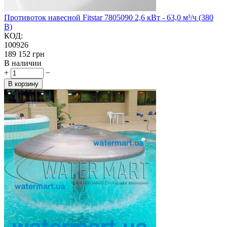
Противоток навесной Fitstar 7805090 2,6 кВт - 63,0 м³/ч (380
В)
КОД:
100926
‍189 152‍
грн
В наличии
+
−
В корзину