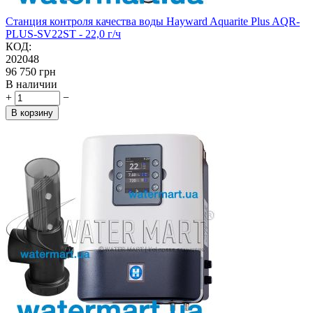
Станция контроля качества воды Hayward Aquarite Plus AQR-
PLUS-SV22ST - 22,0 г/ч
КОД:
202048
‍96 750‍
грн
В наличии
+
−
В корзину