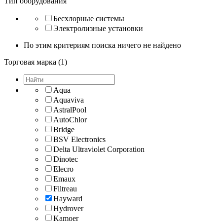
Тип оборудования
Бесхлорные системы
Электролизные установки
По этим критериям поиска ничего не найдено
Торговая марка (1)
Aqua
Aquaviva
AstralPool
AutoChlor
Bridge
BSV Electronics
Delta Ultraviolet Corporation
Dinotec
Elecro
Emaux
Filtreau
Hayward
Hydrover
Kamoer