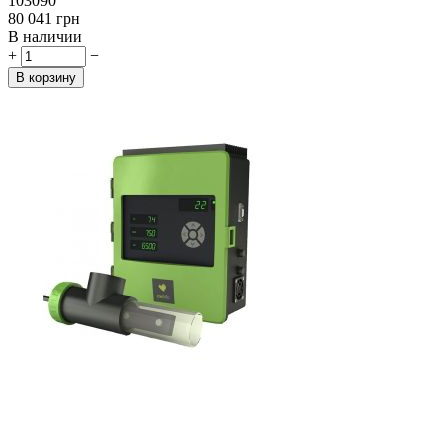
103090
‍80 041‍
грн
В наличии
+
−
В корзину