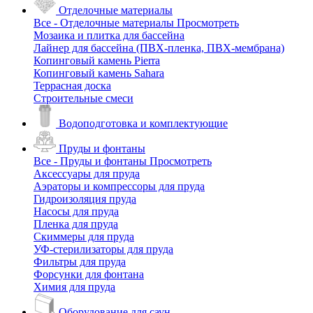
Отделочные материалы
Все - Отделочные материалы
Просмотреть
Мозаика и плитка для бассейна
Лайнер для бассейна (ПВХ-пленка, ПВХ-мембрана)
Копинговый камень Pierra
Копинговый камень Sahara
Террасная доска
Строительные смеси
Водоподготовка и комплектующие
Пруды и фонтаны
Все - Пруды и фонтаны
Просмотреть
Аксессуары для пруда
Аэраторы и компрессоры для пруда
Гидроизоляция пруда
Насосы для пруда
Пленка для пруда
Скиммеры для пруда
УФ-стерилизаторы для пруда
Фильтры для пруда
Форсунки для фонтана
Химия для пруда
Оборудование для саун