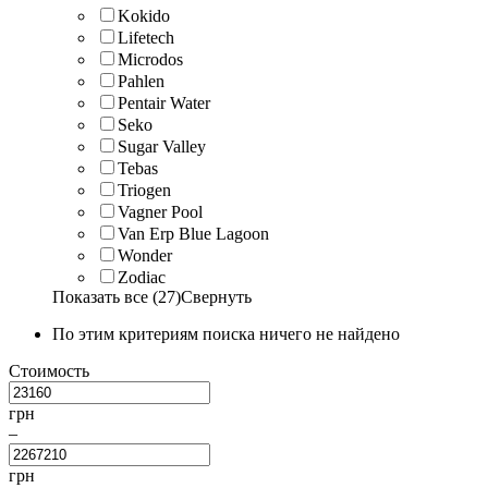
Kokido
Lifetech
Microdos
Pahlen
Pentair Water
Seko
Sugar Valley
Tebas
Triogen
Vagner Pool
Van Erp Blue Lagoon
Wonder
Zodiac
Показать все (27)
Свернуть
По этим критериям поиска ничего не найдено
Стоимость
грн
–
грн