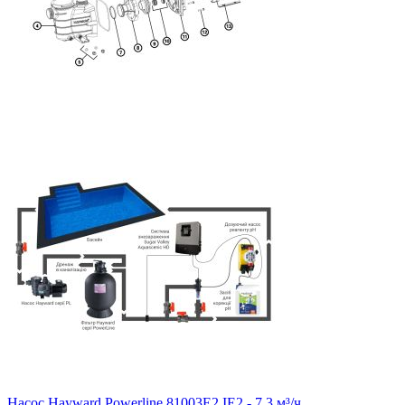
Насос Hayward Powerline 81003E2 IE2 - 7,3 м³/ч