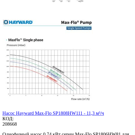
Насос Hayward Max-Flo SP1808HW111 - 11,3 м³/ч
КОД:
208668
Однофазный насос 0,74 кВт серии Max-Flo SP1806HW81 для