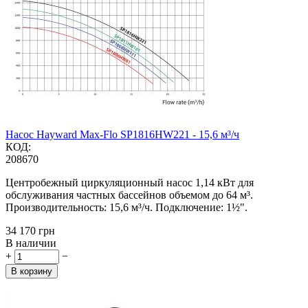
Насос Hayward Max-Flo SP1816HW221 - 15,6 м³/ч
КОД:
208670
Центробежный циркуляционный насос 1,14 кВт для
обслуживания частных бассейнов объемом до 64 м³.
Производительность: 15,6 м³/ч. Подключение: 1½".
‍34 170‍
грн
В наличии
+
−
В корзину