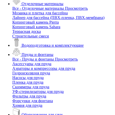
Отделочные материалы
Все - Отделочные материалы
Просмотреть
Мозаика и плитка для бассейна
Лайнер для бассейна (ПВХ-пленка, ПВХ-мембрана)
Копинговый камень Pierra
Копинговый камень Sahara
Террасная доска
Строительные смеси
Водоподготовка и комплектующие
Пруды и фонтаны
Все - Пруды и фонтаны
Просмотреть
Аксессуары для пруда
Аэраторы и компрессоры для пруда
Гидроизоляция пруда
Насосы для пруда
Пленка для пруда
Скиммеры для пруда
УФ-стерилизаторы для пруда
Фильтры для пруда
Форсунки для фонтана
Химия для пруда
Оборудование для саун