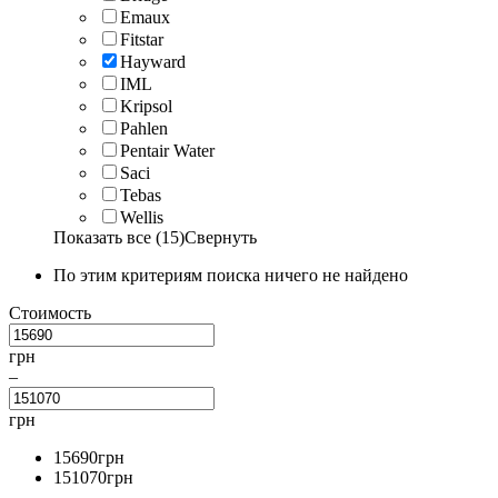
Emaux
Fitstar
Hayward
IML
Kripsol
Pahlen
Pentair Water
Saci
Tebas
Wellis
Показать все (15)
Свернуть
По этим критериям поиска ничего не найдено
Стоимость
грн
–
грн
15690
грн
151070
грн