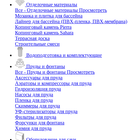
Отделочные материалы
Все - Отделочные материалы
Просмотреть
Мозаика и плитка для бассейна
Лайнер для бассейна (ПВХ-пленка, ПВХ-мембрана)
Копинговый камень Pierra
Копинговый камень Sahara
Террасная доска
Строительные смеси
Водоподготовка и комплектующие
Пруды и фонтаны
Все - Пруды и фонтаны
Просмотреть
Аксессуары для пруда
Аэраторы и компрессоры для пруда
Гидроизоляция пруда
Насосы для пруда
Пленка для пруда
Скиммеры для пруда
УФ-стерилизаторы для пруда
Фильтры для пруда
Форсунки для фонтана
Химия для пруда
Оборудование для саун