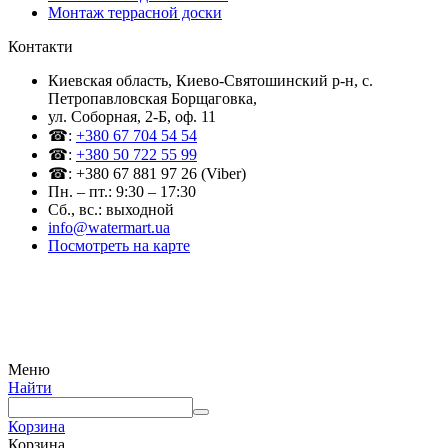
Монтаж террасной доски
Контакти
Киевская область, Киево-Святошинский р-н, c.
Петропавловская Борщаговка,
ул. Соборная, 2-Б, оф. 11
☎:
+380 67 704 54 54
☎:
+380 50 722 55 99
☎: +380 67 881 97 26 (Viber)
Пн. – пт.: 9:30 – 17:30
Сб., вс.: выходной
info@watermart.ua
Посмотреть на карте
© Интернет-магазин Watermart, 2011-2026
Любое использование и копирование материалов сайта допускается исключительно с
письменного разрешения правообладателя с обязательным указанием ссылки на
источник
Меню
Найти
Корзина
Корзина