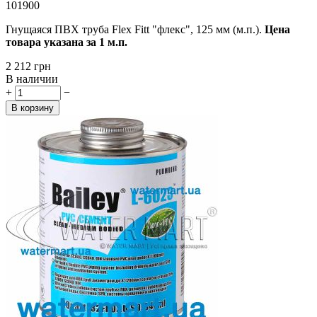
101900
Гнущаяся ПВХ труба Flex Fitt "флекс", 125 мм (м.п.).
Цена
товара указана за 1 м.п.
‍2 212‍
грн
В наличии
+
−
В корзину