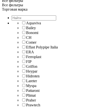
Все фильтры
Все фильтры
Торговая марка
Aquaviva
Bailey
Bonomi
CH
Comer
Effast Polypipe Italia
ERA
Ferroplast
FIP
Griffon
Heypar
Hidroten
Lareter
Myspa
Pattaroni
Plimat
Praher
Prawtech