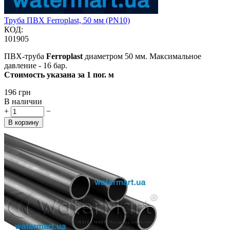
Труба ПВХ Ferroplast, 50 мм (PN10)
КОД:
101905
ПВХ-труба
Ferroplast
диаметром 50 мм. Максимальное
давление - 16 бар.
Стоимость указана за 1 пог. м
‍196‍
грн
В наличии
+
−
В корзину