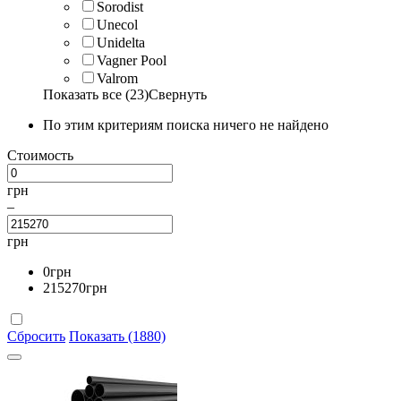
Sorodist
Unecol
Unidelta
Vagner Pool
Valrom
Показать все (23)
Свернуть
По этим критериям поиска ничего не найдено
Стоимость
грн
–
грн
0
грн
215270
грн
Сбросить
Показать (1880)