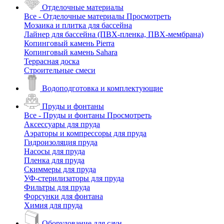
Отделочные материалы
Все - Отделочные материалы
Просмотреть
Мозаика и плитка для бассейна
Лайнер для бассейна (ПВХ-пленка, ПВХ-мембрана)
Копинговый камень Pierra
Копинговый камень Sahara
Террасная доска
Строительные смеси
Водоподготовка и комплектующие
Пруды и фонтаны
Все - Пруды и фонтаны
Просмотреть
Аксессуары для пруда
Аэраторы и компрессоры для пруда
Гидроизоляция пруда
Насосы для пруда
Пленка для пруда
Скиммеры для пруда
УФ-стерилизаторы для пруда
Фильтры для пруда
Форсунки для фонтана
Химия для пруда
Оборудование для саун