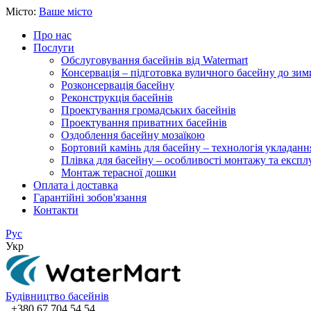
Місто:
Ваше місто
Про нас
Послуги
Обслуговування басейнів від Watermart
Консервація – підготовка вуличного басейну до зим
Розконсервація басейну
Реконструкція басейнів
Проектування громадських басейнів
Проектування приватних басейнів
Оздоблення басейну мозаїкою
Бортовий камінь для басейну – технологія укладанн
Плівка для басейну – особливості монтажу та експлу
Монтаж терасної дошки
Оплата і доставка
Гарантійні зобов'язання
Контакти
Рус
Укр
Будівництво басейнів
+380 67 704 54 54