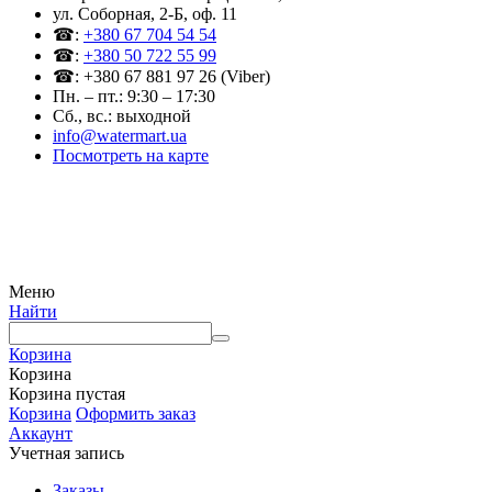
ул. Соборная, 2-Б, оф. 11
☎:
+380 67 704 54 54
☎:
+380 50 722 55 99
☎: +380 67 881 97 26 (Viber)
Пн. – пт.: 9:30 – 17:30
Сб., вс.: выходной
info@watermart.ua
Посмотреть на карте
© Интернет-магазин Watermart, 2011-2026
Любое использование и копирование материалов сайта допускается исключительно с
письменного разрешения правообладателя с обязательным указанием ссылки на
источник
Меню
Найти
Корзина
Корзина
Корзина пустая
Корзина
Оформить заказ
Аккаунт
Учетная запись
Заказы