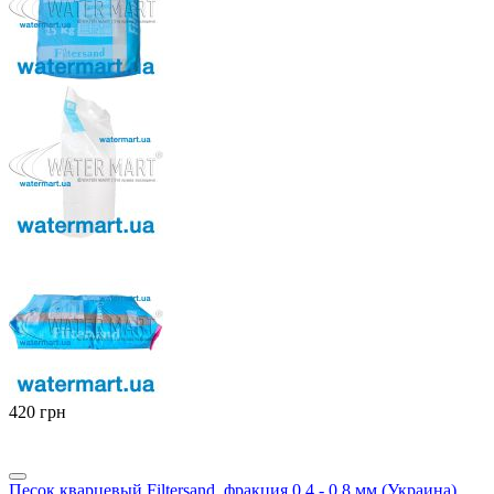
‍420‍
грн
Песок кварцевый Filtersand, фракция 0.4 - 0.8 мм (Украина),