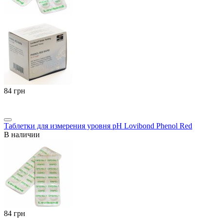
‍84‍
грн
Таблетки для измерения уровня pH Lovibond Phenol Red
В наличии
‍84‍
грн