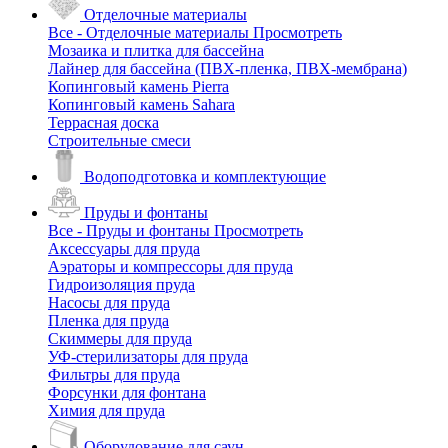
Отделочные материалы
Все - Отделочные материалы
Просмотреть
Мозаика и плитка для бассейна
Лайнер для бассейна (ПВХ-пленка, ПВХ-мембрана)
Копинговый камень Pierra
Копинговый камень Sahara
Террасная доска
Строительные смеси
Водоподготовка и комплектующие
Пруды и фонтаны
Все - Пруды и фонтаны
Просмотреть
Аксессуары для пруда
Аэраторы и компрессоры для пруда
Гидроизоляция пруда
Насосы для пруда
Пленка для пруда
Скиммеры для пруда
УФ-стерилизаторы для пруда
Фильтры для пруда
Форсунки для фонтана
Химия для пруда
Оборудование для саун