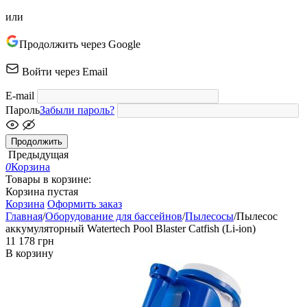
или
Продолжить через Google
Войти через Email
E-mail
Пароль
Забыли пароль?
Продолжить
Предыдущая
0
Корзина
Товары в корзине:
Корзина пустая
Корзина
Оформить заказ
Главная
/
Оборудование для бассейнов
/
Пылесосы
/
Пылесос
аккумуляторный Watertech Pool Blaster Catfish (Li-ion)
‍11 178‍
грн
В корзину