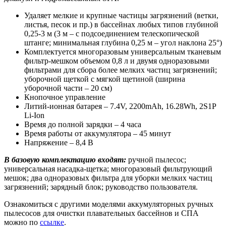
Удаляет мелкие и крупные частицы загрязнений (ветки,
листья, песок и пр.) в бассейнах любых типов глубиной
0,25-3 м (3 м – с подсоединением телескопической
штанге; минимальная глубина 0,25 м – угол наклона 25°)
Комплектуется многоразовым универсальным тканевым
фильтр-мешком объемом 0,8 л и двумя одноразовыми
фильтрами для сбора более мелких частиц загрязнений;
уборочной щеткой с мягкой щетиной (ширина
уборочной части – 20 см)
Кнопочное управление
Литий-ионная батарея – 7.4V, 2200mAh, 16.28Wh, 2S1P
Li-Ion
Время до полной зарядки – 4 часа
Время работы от аккумулятора – 45 минут
Напряжение – 8,4 В
В базовую комплектацию входят:
ручной пылесос;
универсальная насадка-щетка; многоразовый фильтрующий
мешок; два одноразовых фильтра для уборки мелких частиц
загрязнений; зарядный блок; руководство пользователя.
Ознакомиться с другими моделями аккумуляторных ручных
пылесосов для очистки плавательных бассейнов и СПА
можно по
ссылке
.