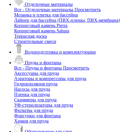
Отделочные материалы
Все - Отделочные материалы
Просмотреть
Мозаика и плитка для бассейна
Лайнер для бассейна (ПВХ-пленка, ПВХ-мембрана)
Копинговый камень Pierra
Копинговый камень Sahara
Террасная доска
Строительные смеси
Водоподготовка и комплектующие
Пруды и фонтаны
Все - Пруды и фонтаны
Просмотреть
Аксессуары для пруда
Аэраторы и компрессоры для пруда
Гидроизоляция пруда
Насосы для пруда
Пленка для пруда
Скиммеры для пруда
УФ-стерилизаторы для пруда
Фильтры для пруда
Форсунки для фонтана
Химия для пруда
Оборудование для саун