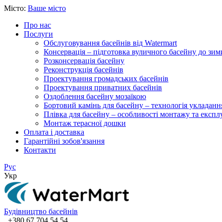
Місто:
Ваше місто
Про нас
Послуги
Обслуговування басейнів від Watermart
Консервація – підготовка вуличного басейну до зим
Розконсервація басейну
Реконструкція басейнів
Проектування громадських басейнів
Проектування приватних басейнів
Оздоблення басейну мозаїкою
Бортовий камінь для басейну – технологія укладанн
Плівка для басейну – особливості монтажу та експлу
Монтаж терасної дошки
Оплата і доставка
Гарантійні зобов'язання
Контакти
Рус
Укр
Будівництво басейнів
+380 67 704 54 54