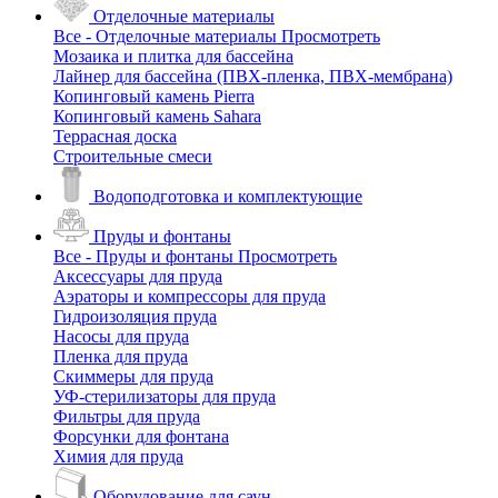
Отделочные материалы
Все - Отделочные материалы
Просмотреть
Мозаика и плитка для бассейна
Лайнер для бассейна (ПВХ-пленка, ПВХ-мембрана)
Копинговый камень Pierra
Копинговый камень Sahara
Террасная доска
Строительные смеси
Водоподготовка и комплектующие
Пруды и фонтаны
Все - Пруды и фонтаны
Просмотреть
Аксессуары для пруда
Аэраторы и компрессоры для пруда
Гидроизоляция пруда
Насосы для пруда
Пленка для пруда
Скиммеры для пруда
УФ-стерилизаторы для пруда
Фильтры для пруда
Форсунки для фонтана
Химия для пруда
Оборудование для саун