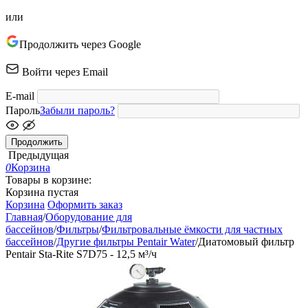
или
Продолжить через Google
Войти через Email
E-mail
Пароль
Забыли пароль?
Продолжить
Предыдущая
0
Корзина
Товары в корзине:
Корзина пустая
Корзина
Оформить заказ
Главная
/
Оборудование для
бассейнов
/
Фильтры
/
Фильтровальные ёмкости для частных
бассейнов
/
Другие фильтры Pentair Water
/
Диатомовый фильтр
Pentair Sta-Rite S7D75 - 12,5 м³/ч