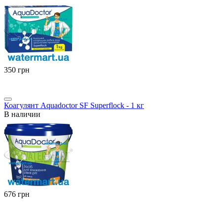
‍350‍
грн
Коагулянт Aquadoctor SF Superflock - 1 кг
В наличии
‍676‍
грн