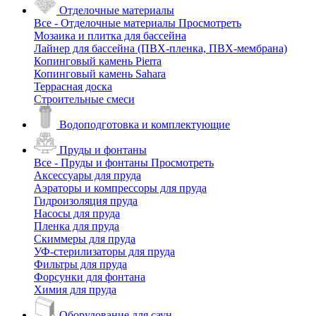
Отделочные материалы
Все - Отделочные материалы
Просмотреть
Мозаика и плитка для бассейна
Лайнер для бассейна (ПВХ-пленка, ПВХ-мембрана)
Копинговый камень Pierra
Копинговый камень Sahara
Террасная доска
Строительные смеси
Водоподготовка и комплектующие
Пруды и фонтаны
Все - Пруды и фонтаны
Просмотреть
Аксессуары для пруда
Аэраторы и компрессоры для пруда
Гидроизоляция пруда
Насосы для пруда
Пленка для пруда
Скиммеры для пруда
УФ-стерилизаторы для пруда
Фильтры для пруда
Форсунки для фонтана
Химия для пруда
Оборудование для саун