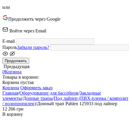
или
Продолжить через Google
Войти через Email
E-mail
Пароль
Забыли пароль?
Продолжить
Предыдущая
0
Корзина
Товары в корзине:
Корзина пустая
Корзина
Оформить заказ
Главная
/
Оборудование для бассейнов
/
Закладные
элементы
/
Донные трапы
/
Под лайнер (ПВХ-пленка / композит
/ полипропилен)
/
Донный трап Pahlen 125933 под лайнер
‍12 266‍
грн
В корзину