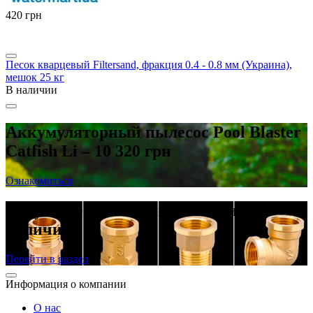
‍420‍
грн
Песок кварцевый Filtersand, фракция 0.4 - 0.8 мм (Украина),
мешок 25 кг
В наличии
Аккумуляторный пылесос Pool Blaster
Catfish Li – 10 320 грн
Ознакомиться
Латунные резьбовые фитинги в
наличии
Перейти в раздел
Информация о компании
О нас