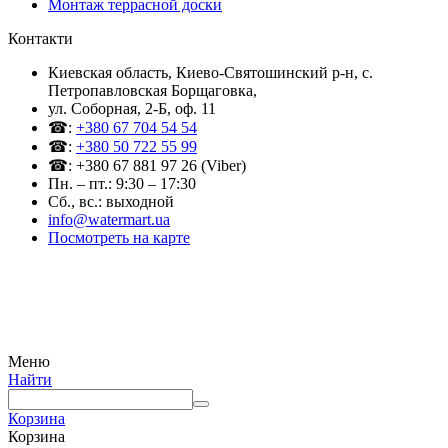
Монтаж террасной доски
Контакти
Киевская область, Киево-Святошинский р-н, c.
Петропавловская Борщаговка,
ул. Соборная, 2-Б, оф. 11
☎:
+380 67 704 54 54
☎:
+380 50 722 55 99
☎: +380 67 881 97 26 (Viber)
Пн. – пт.: 9:30 – 17:30
Сб., вс.: выходной
info@watermart.ua
Посмотреть на карте
© Интернет-магазин Watermart, 2011-2026
Любое использование и копирование материалов сайта допускается исключительно с
письменного разрешения правообладателя с обязательным указанием ссылки на
источник
Меню
Найти
Корзина
Корзина