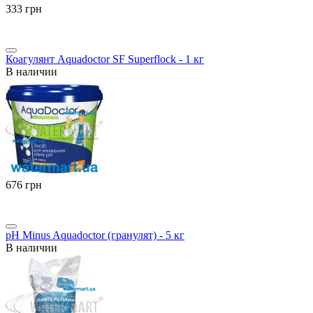
‍333‍
грн
Коагулянт Aquadoctor SF Superflock - 1 кг
В наличии
‍676‍
грн
pH Minus Aquadoctor (гранулят) - 5 кг
В наличии