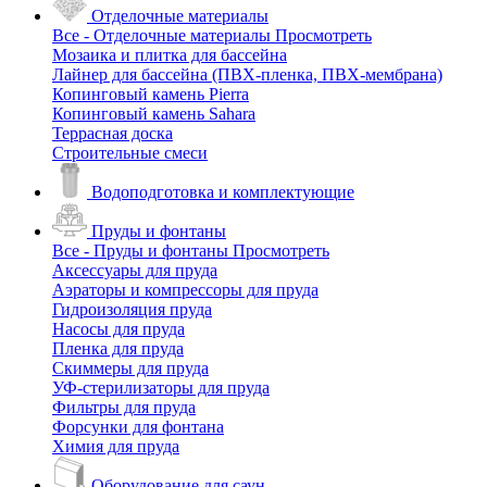
Отделочные материалы
Все - Отделочные материалы
Просмотреть
Мозаика и плитка для бассейна
Лайнер для бассейна (ПВХ-пленка, ПВХ-мембрана)
Копинговый камень Pierra
Копинговый камень Sahara
Террасная доска
Строительные смеси
Водоподготовка и комплектующие
Пруды и фонтаны
Все - Пруды и фонтаны
Просмотреть
Аксессуары для пруда
Аэраторы и компрессоры для пруда
Гидроизоляция пруда
Насосы для пруда
Пленка для пруда
Скиммеры для пруда
УФ-стерилизаторы для пруда
Фильтры для пруда
Форсунки для фонтана
Химия для пруда
Оборудование для саун