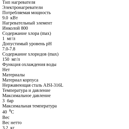
Тип нагревателя
Электронагреватели
Потребляемая мощность
9.0
кВт
Нагревательный элемент
Инколой 800
Содержание хлора (max)
1
мг/л
Допустимый уровень pH
7.0-7.8
Содержание хлоридов (max)
150
мг/л
Функция охлаждения воды
Нет
Материалы
Материал корпуса
Нержавеющая сталь AISI-316L
Температура и давление
Максимальное давление
3
бар
Максимальная температура
40
⁰С
Вес
Вес нетто
3.2
кг