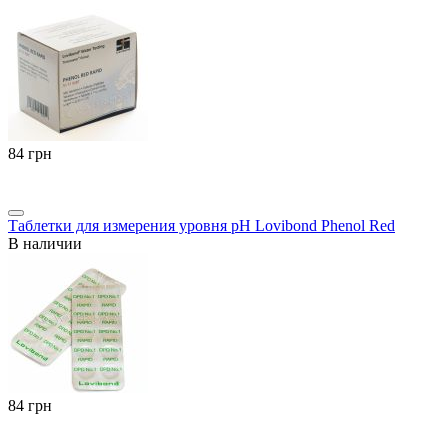
‍84‍
грн
Таблетки для измерения уровня pH Lovibond Phenol Red
В наличии
‍84‍
грн