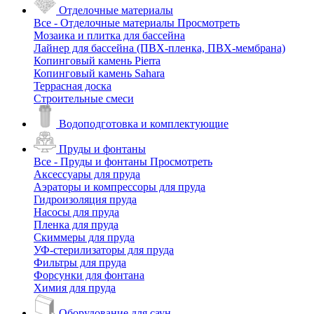
Отделочные материалы
Все - Отделочные материалы
Просмотреть
Мозаика и плитка для бассейна
Лайнер для бассейна (ПВХ-пленка, ПВХ-мембрана)
Копинговый камень Pierra
Копинговый камень Sahara
Террасная доска
Строительные смеси
Водоподготовка и комплектующие
Пруды и фонтаны
Все - Пруды и фонтаны
Просмотреть
Аксессуары для пруда
Аэраторы и компрессоры для пруда
Гидроизоляция пруда
Насосы для пруда
Пленка для пруда
Скиммеры для пруда
УФ-стерилизаторы для пруда
Фильтры для пруда
Форсунки для фонтана
Химия для пруда
Оборудование для саун