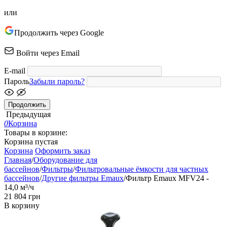
или
Продолжить через Google
Войти через Email
E-mail
Пароль
Забыли пароль?
Продолжить
Предыдущая
0
Корзина
Товары в корзине:
Корзина пустая
Корзина
Оформить заказ
Главная
/
Оборудование для
бассейнов
/
Фильтры
/
Фильтровальные ёмкости для частных
бассейнов
/
Другие фильтры Emaux
/
Фильтр Emaux MFV24 -
14,0 м³/ч
‍21 804‍
грн
В корзину