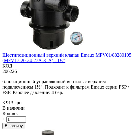
Шестипозиционный верхний клапан Emaux MPV01/88280105
(MFV17-20-24-27A-31A) - 1½"
КОД:
206226
6-позиционный управляющий вентиль с верхним
подключением 1½". Подходит к фильтрам Emaux серии FSP /
FSF. Рабочее давление: 4 бар.
‍3 913‍
грн
В наличии
Кол-во:
+
−
В корзину