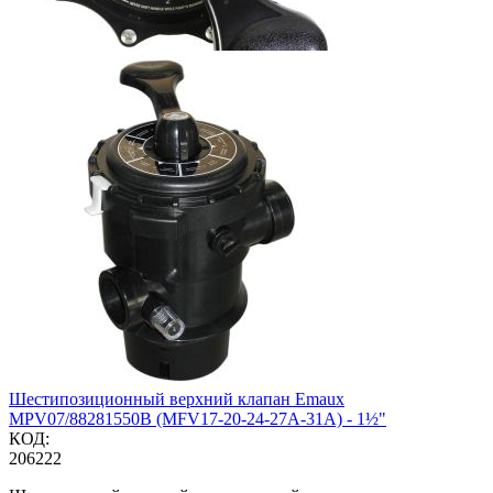
Шестипозиционный верхний клапан Emaux
MPV07/88281550B (MFV17-20-24-27A-31A) - 1½"
КОД:
206222