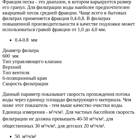
Фракция песка - это диапазон, в котором варьируется размер
его гранул. Для фильтрации воды наиболее предпочтителен
кварцевый песок средней фракции. Чаще всего в бытовых
фильтрах применяется фракция 0,4-0,8. В фильтрах
повышенной производительности в качестве подложки может
использоваться гравий фракции от 1,0 до 4,0 мм.
0.4-0.8
мм
Диаметр фильтра
600
мм
Тип управляющего клапана
Верхний
Тип вентиля
6-позиционный кран
Скорость фильтрации
Данный параметр показывает скорость прохождения потока
воды через единицу площади фильтрующего материала. Чем
ниже этот показатель - тем выше качество очистки воды.
Единица измерения - м³
/ч/м²
. Для частных бассейнов скорость
фильтрации не должна превышать 40-50 м³
/ч/м²
, для
общественных 30 м³/ч/м², для детских 20 м³
/ч/м²
.
50
м³/ч/м²