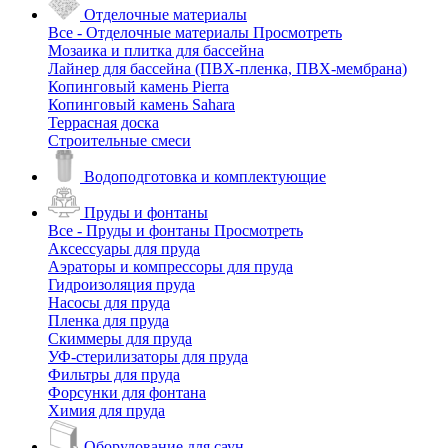
Отделочные материалы
Все - Отделочные материалы
Просмотреть
Мозаика и плитка для бассейна
Лайнер для бассейна (ПВХ-пленка, ПВХ-мембрана)
Копинговый камень Pierra
Копинговый камень Sahara
Террасная доска
Строительные смеси
Водоподготовка и комплектующие
Пруды и фонтаны
Все - Пруды и фонтаны
Просмотреть
Аксессуары для пруда
Аэраторы и компрессоры для пруда
Гидроизоляция пруда
Насосы для пруда
Пленка для пруда
Скиммеры для пруда
УФ-стерилизаторы для пруда
Фильтры для пруда
Форсунки для фонтана
Химия для пруда
Оборудование для саун