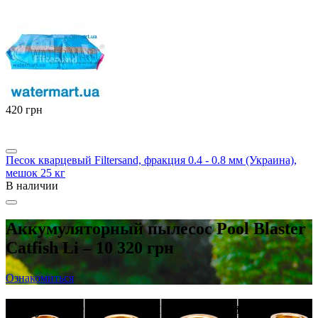
‍420‍
грн
Песок кварцевый Filtersand, фракция 0.4 - 0.8 мм (Украина),
мешок 25 кг
В наличии
Аккумуляторный пылесос Pool Blaster
Catfish Li – 10 320 грн
Ознакомиться
Латунные резьбовые фитинги в