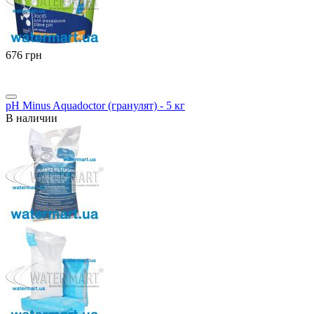
‍676‍
грн
pH Minus Aquadoctor (гранулят) - 5 кг
В наличии