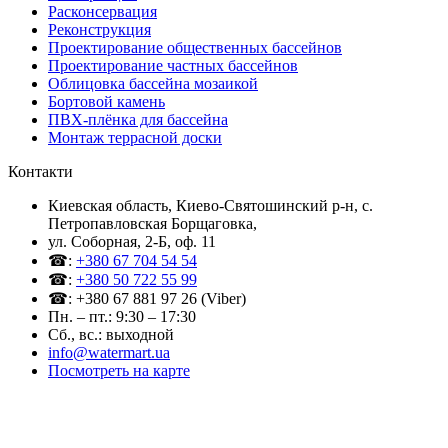
Расконсервация
Реконструкция
Проектирование общественных бассейнов
Проектирование частных бассейнов
Облицовка бассейна мозаикой
Бортовой камень
ПВХ-плёнка для бассейна
Монтаж террасной доски
Контакти
Киевская область, Киево-Святошинский р-н, c.
Петропавловская Борщаговка,
ул. Соборная, 2-Б, оф. 11
☎:
+380 67 704 54 54
☎:
+380 50 722 55 99
☎: +380 67 881 97 26 (Viber)
Пн. – пт.: 9:30 – 17:30
Сб., вс.: выходной
info@watermart.ua
Посмотреть на карте
© Интернет-магазин Watermart, 2011-2026
Любое использование и копирование материалов сайта допускается исключительно с
письменного разрешения правообладателя с обязательным указанием ссылки на