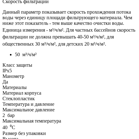
Скорость фильтрации
Данный параметр показывает скорость прохождения потока
воды через единицу площади фильтрующего материала. Чем
ниже этот показатель - тем выше качество очистки воды.
Единица измерения - м³
/ч/м²
. Для частных бассейнов скорость
фильтрации не должна превышать 40-50 м³
/ч/м²
, для
общественных 30 м³/ч/м², для детских 20 м³
/ч/м²
.
50
м³/ч/м²
Класс защиты
IPx5
Манометр
Да
Материалы
Материал корпуса
Стеклопластик
Температура и давление
Максимальное давление
2
бар
Максимальная температура
40
⁰С
Размер без упаковки
Высота