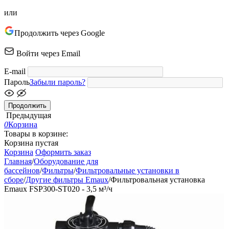
или
Продолжить через Google
Войти через Email
E-mail
Пароль
Забыли пароль?
Продолжить
Предыдущая
0
Корзина
Товары в корзине:
Корзина пустая
Корзина
Оформить заказ
Главная
/
Оборудование для
бассейнов
/
Фильтры
/
Фильтровальные установки в
сборе
/
Другие фильтры Emaux
/
Фильтровальная установка
Emaux FSP300-ST020 - 3,5 м³/ч