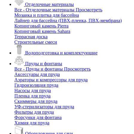
Отделочные материалы
Все - Отделочные материалы
Просмотреть
Мозаика и плитка для бассейна
Лайнер для бассейна (ПВХ-пленка, ПВХ-мембрана)
Копинговый камень Pierra
Копинговый камень Sahara
Террасная доска
Строительные смеси
Водоподготовка и комплектующие
Пруды и фонтаны
Все - Пруды и фонтаны
Просмотреть
Аксессуары для пруда
Аэраторы и компрессоры для пруда
Гидроизоляция пруда
Насосы для пруда
Пленка для пруда
Скиммеры для пруда
УФ-стерилизаторы для пруда
Фильтры для пруда
Форсунки для фонтана
Химия для пруда
Оборудование для саун