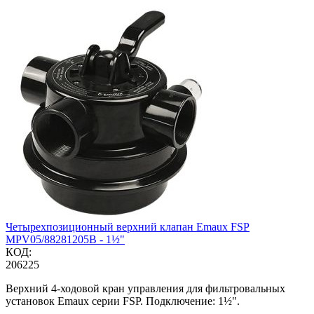
Четырехпозиционный верхний клапан Emaux FSP
MPV05/88281205B - 1½"
КОД:
206225
Верхний 4-ходовой кран управления для фильтровальных
установок Emaux серии FSP. Подключение: 1½".