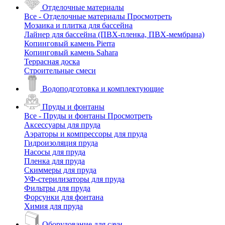
Отделочные материалы
Все - Отделочные материалы
Просмотреть
Мозаика и плитка для бассейна
Лайнер для бассейна (ПВХ-пленка, ПВХ-мембрана)
Копинговый камень Pierra
Копинговый камень Sahara
Террасная доска
Строительные смеси
Водоподготовка и комплектующие
Пруды и фонтаны
Все - Пруды и фонтаны
Просмотреть
Аксессуары для пруда
Аэраторы и компрессоры для пруда
Гидроизоляция пруда
Насосы для пруда
Пленка для пруда
Скиммеры для пруда
УФ-стерилизаторы для пруда
Фильтры для пруда
Форсунки для фонтана
Химия для пруда
Оборудование для саун