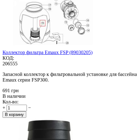
Коллектор фильтра Emaux FSP (89030205)
КОД:
206555
Запасной коллектор к фильтровальной установке для бассейна
Emaux серии FSP300.
‍691‍
грн
В наличии
Кол-во:
+
−
В корзину