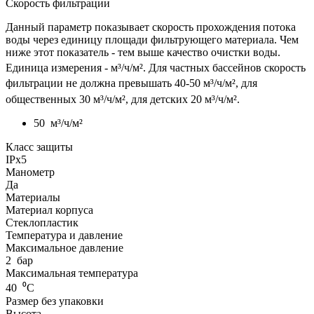
Скорость фильтрации
Данный параметр показывает скорость прохождения потока
воды через единицу площади фильтрующего материала. Чем
ниже этот показатель - тем выше качество очистки воды.
Единица измерения - м³
/ч/м²
. Для частных бассейнов скорость
фильтрации не должна превышать 40-50 м³
/ч/м²
, для
общественных 30 м³/ч/м², для детских 20 м³
/ч/м²
.
50
м³/ч/м²
Класс защиты
IPx5
Манометр
Да
Материалы
Материал корпуса
Стеклопластик
Температура и давление
Максимальное давление
2
бар
Максимальная температура
40
⁰С
Размер без упаковки
Высота