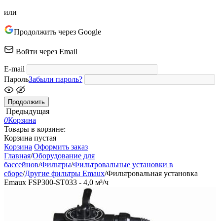
или
Продолжить через Google
Войти через Email
E-mail
Пароль
Забыли пароль?
Продолжить
Предыдущая
0
Корзина
Товары в корзине:
Корзина пустая
Корзина
Оформить заказ
Главная
/
Оборудование для
бассейнов
/
Фильтры
/
Фильтровальные установки в
сборе
/
Другие фильтры Emaux
/
Фильтровальная установка
Emaux FSP300-ST033 - 4,0 м³/ч