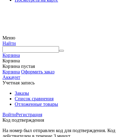
© Интернет-магазин Watermart, 2011-2026
Любое использование и копирование материалов сайта допускается исключительно с
письменного разрешения правообладателя с обязательным указанием ссылки на
источник
Меню
Найти
Корзина
Корзина
Корзина пустая
Корзина
Оформить заказ
Аккаунт
Учетная запись
Заказы
Список сравнения
Отложенные товары
Войти
Регистрация
Код подтверждения
На номер был отправлен код для подтверждения. Код
действителен в течение 3 минут.