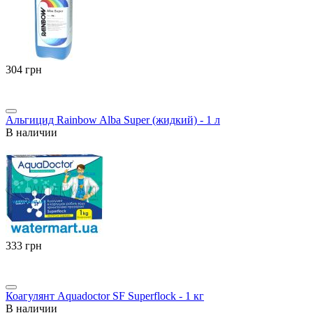
‍304‍
грн
Альгицид Rainbow Alba Super (жидкий) - 1 л
В наличии
‍333‍
грн
Коагулянт Aquadoctor SF Superflock - 1 кг
В наличии