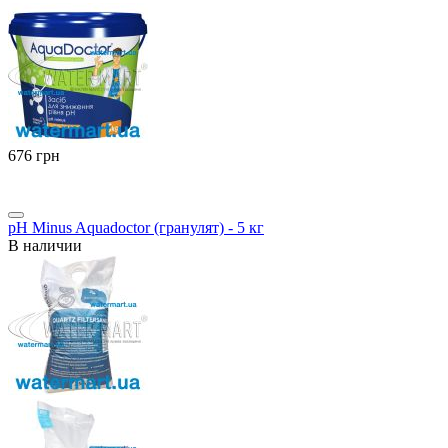
‍676‍
грн
pH Minus Aquadoctor (гранулят) - 5 кг
В наличии