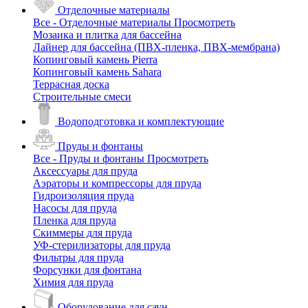
Отделочные материалы
Все - Отделочные материалы
Просмотреть
Мозаика и плитка для бассейна
Лайнер для бассейна (ПВХ-пленка, ПВХ-мембрана)
Копинговый камень Pierra
Копинговый камень Sahara
Террасная доска
Строительные смеси
Водоподготовка и комплектующие
Пруды и фонтаны
Все - Пруды и фонтаны
Просмотреть
Аксессуары для пруда
Аэраторы и компрессоры для пруда
Гидроизоляция пруда
Насосы для пруда
Пленка для пруда
Скиммеры для пруда
УФ-стерилизаторы для пруда
Фильтры для пруда
Форсунки для фонтана
Химия для пруда
Оборудование для саун