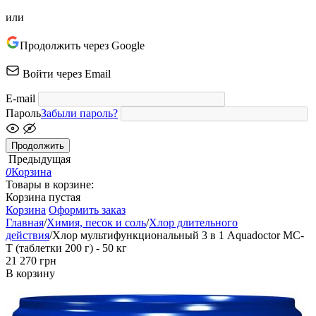
или
Продолжить через Google
Войти через Email
E-mail
Пароль
Забыли пароль?
Продолжить
Предыдущая
0
Корзина
Товары в корзине:
Корзина пустая
Корзина
Оформить заказ
Главная
/
Химия, песок и соль
/
Хлор длительного
действия
/
Хлор мультифункциональный 3 в 1 Aquadoctor MC-
T (таблетки 200 г) - 50 кг
‍21 270‍
грн
В корзину