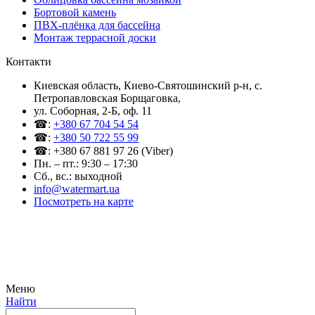
Бортовой камень
ПВХ-плёнка для бассейна
Монтаж террасной доски
Контакти
Киевская область, Киево-Святошинский р-н, c.
Петропавловская Борщаговка,
ул. Соборная, 2-Б, оф. 11
☎:
+380 67 704 54 54
☎:
+380 50 722 55 99
☎: +380 67 881 97 26 (Viber)
Пн. – пт.: 9:30 – 17:30
Сб., вс.: выходной
info@watermart.ua
Посмотреть на карте
© Интернет-магазин Watermart, 2011-2026
Любое использование и копирование материалов сайта допускается исключительно с
письменного разрешения правообладателя с обязательным указанием ссылки на
источник
Меню
Найти