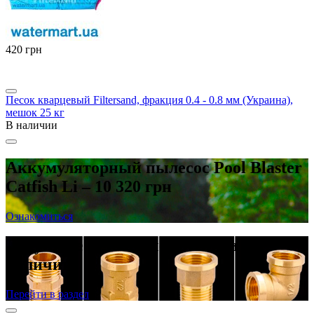
‍420‍
грн
Песок кварцевый Filtersand, фракция 0.4 - 0.8 мм (Украина),
мешок 25 кг
В наличии
Аккумуляторный пылесос Pool Blaster
Catfish Li – 10 320 грн
Ознакомиться
Латунные резьбовые фитинги в
наличии
Перейти в раздел