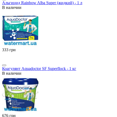
Альгицид Rainbow Alba Super (жидкий) - 1 л
В наличии
‍333‍
грн
Коагулянт Aquadoctor SF Superflock - 1 кг
В наличии
‍676‍
грн