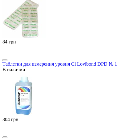
‍84‍
грн
Таблетки для измерения уровня Cl Lovibond DPD № 1
В наличии
‍304‍
грн