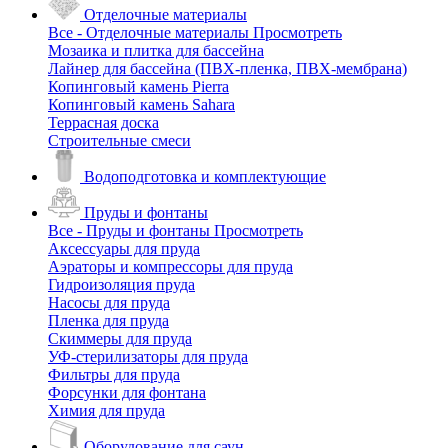
Отделочные материалы
Все - Отделочные материалы
Просмотреть
Мозаика и плитка для бассейна
Лайнер для бассейна (ПВХ-пленка, ПВХ-мембрана)
Копинговый камень Pierra
Копинговый камень Sahara
Террасная доска
Строительные смеси
Водоподготовка и комплектующие
Пруды и фонтаны
Все - Пруды и фонтаны
Просмотреть
Аксессуары для пруда
Аэраторы и компрессоры для пруда
Гидроизоляция пруда
Насосы для пруда
Пленка для пруда
Скиммеры для пруда
УФ-стерилизаторы для пруда
Фильтры для пруда
Форсунки для фонтана
Химия для пруда
Оборудование для саун