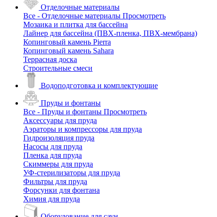
Отделочные материалы
Все - Отделочные материалы
Просмотреть
Мозаика и плитка для бассейна
Лайнер для бассейна (ПВХ-пленка, ПВХ-мембрана)
Копинговый камень Pierra
Копинговый камень Sahara
Террасная доска
Строительные смеси
Водоподготовка и комплектующие
Пруды и фонтаны
Все - Пруды и фонтаны
Просмотреть
Аксессуары для пруда
Аэраторы и компрессоры для пруда
Гидроизоляция пруда
Насосы для пруда
Пленка для пруда
Скиммеры для пруда
УФ-стерилизаторы для пруда
Фильтры для пруда
Форсунки для фонтана
Химия для пруда
Оборудование для саун