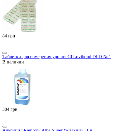
‍84‍
грн
Таблетки для измерения уровня Cl Lovibond DPD № 1
В наличии
‍304‍
грн
Альгицид Rainbow Alba Super (жидкий) - 1 л