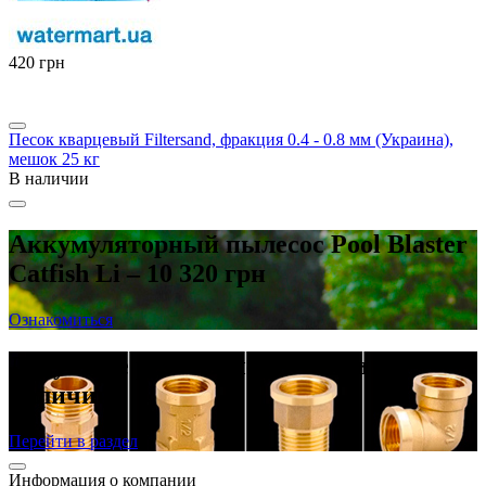
‍420‍
грн
Песок кварцевый Filtersand, фракция 0.4 - 0.8 мм (Украина),
мешок 25 кг
В наличии
Аккумуляторный пылесос Pool Blaster
Catfish Li – 10 320 грн
Ознакомиться
Латунные резьбовые фитинги в
наличии
Перейти в раздел
Информация о компании