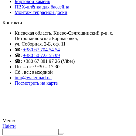
Бортовой камень
ПВХ-плёнка для бассейна
Монтаж террасной доски
Контакти
Киевская область, Киево-Святошинский р-н, c.
Петропавловская Борщаговка,
ул. Соборная, 2-Б, оф. 11
☎:
+380 67 704 54 54
☎:
+380 50 722 55 99
☎: +380 67 881 97 26 (Viber)
Пн. – пт.: 9:30 – 17:30
Сб., вс.: выходной
info@watermart.ua
Посмотреть на карте
© Интернет-магазин Watermart, 2011-2026
Любое использование и копирование материалов сайта допускается исключительно с
письменного разрешения правообладателя с обязательным указанием ссылки на
источник
Меню
Найти